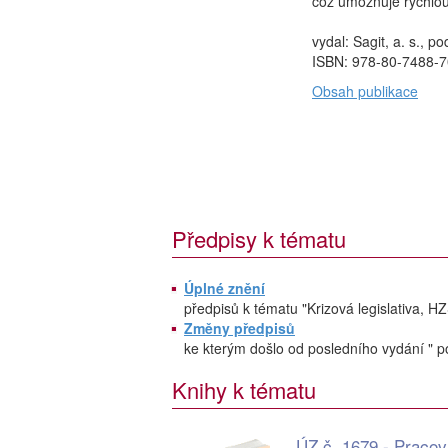
což umožňuje rychlou 
vydal: Sagit, a. s., p
ISBN: 978-80-7488-7
Obsah publikace
Předpisy k tématu
Úplné znění
předpisů k tématu "Krizová legislativa, H
Změny předpisů
ke kterým došlo od posledního vydání " po
Knihy k tématu
ÚZ č. 1679 - Pracov