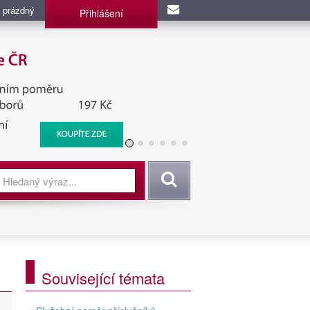
 prázdný
Přihlášení
užba, BIS, Zpravodajské
Vyhledat
Související témata