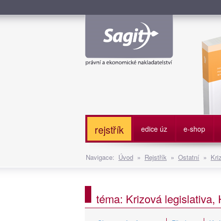
Služe
rejstřík
edice úz
e-shop
Navigace:
Úvod
»
Rejstřík
»
Ostatní
»
Kri
téma: Krizová legislativa