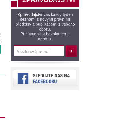
Zpravodajství
vás každý týden
seznámí s novými právními
předpisy a publikacemi z vašeho
oboru.
Přihlaste se k bezplatnému
č
odběru.
H
Přihlásit