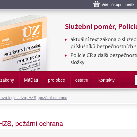
Váš nákupní košík:
bní poměr příslušníků bezpečnostních sborů, Policie ČR, Vězeňská sl
služby
zákony
M
á
D
áti
pro obce
ostatní
kontakty
zová legislativa, HZS, požární ochrana
, HZS, požární ochrana