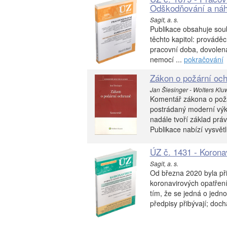
Odškodňování a náh
Sagit, a. s.
Publikace obsahuje soub
těchto kapitol: prováděc
pracovní doba, dovolen
nemocí ...
pokračování
Zákon o požární oc
Jan Šlesinger - Wolters Klu
Komentář zákona o požá
postrádaný moderní výkl
nadále tvoří základ prá
Publikace nabízí vysvětlu
ÚZ č. 1431 - Koronav
Sagit, a. s.
Od března 2020 byla při
koronavirových opatření
tím, že se jedná o jedn
předpisy přibývají; dochá