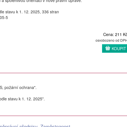
a spolehlivou orientaci v nové právní úpravě.
odle stavu k 1. 12. 2025, 336 stran
05-5
Cena: 211 K
osvobozeno od DP
KOUPIT
ZS, požární ochrana".
dle stavu k 1. 12. 2025".
něprávní předpisy, Zaměstnanost,