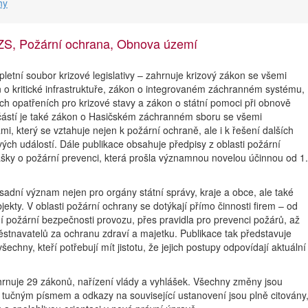
hy
 HZS, Požární ochrana, Obnova území
letní soubor krizové legislativy – zahrnuje krizový zákon se všemi
o kritické infrastruktuře, zákon o integrovaném záchranném systému,
h opatřeních pro krizové stavy a zákon o státní pomoci při obnově
částí je také zákon o Hasičském záchranném sboru se všemi
i, který se vztahuje nejen k požární ochraně, ale i k řešení dalších
ch událostí. Dále publikace obsahuje předpisy z oblasti požární
ášky o požární prevenci, která prošla významnou novelou účinnou od 1.
sadní význam nejen pro orgány státní správy, kraje a obce, ale také
jekty. V oblasti požární ochrany se dotýkají přímo činnosti firem – od
ění požární bezpečnosti provozu, přes pravidla pro prevenci požárů, až
tnavatelů za ochranu zdraví a majetku. Publikace tak představuje
všechny, kteří potřebují mít jistotu, že jejich postupy odpovídají aktuální
rnuje 29 zákonů, nařízení vlády a vyhlášek. Všechny změny jsou
tučným písmem a odkazy na související ustanovení jsou plně citovány