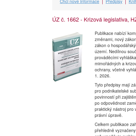
Chci nové informace
Předpisy
Kni
ÚZ č. 1662 - Krizová legislativa,
Publikace nabízí komp
změnami, nový zákon 
zákon o hospodářskýc
území. Nedílnou sou
prováděcími vyhláškam
mimořádných a krizový
ochrany, včetně vyhl
1. 2026.
Tyto předpisy mají zá
pro podnikatelské sub
povinností při zajišt
po odpovědnost zaměs
praktický nástroj pro 
právní úpravě.
Celkem publikace zah
přehledně vyznačeny 