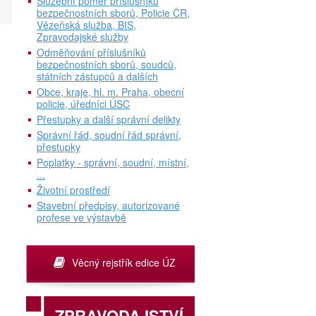
Služební poměr příslušníků
bezpečnostních sborů, Policie ČR,
Vězeňská služba, BIS,
Zpravodajské služby
Odměňování příslušníků
bezpečnostních sborů, soudců,
státních zástupců a dalších
Obce, kraje, hl. m. Praha, obecní
policie, úředníci ÚSC
Přestupky a další správní delikty
Správní řád, soudní řád správní,
přestupky
Poplatky - správní, soudní, místní,
...
Životní prostředí
Stavební předpisy, autorizované
profese ve výstavbě
Věcný rejstřík edice ÚZ
,
ZPRAVODAJSTVÍ