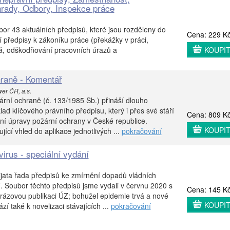
rady, Odbory, Inspekce práce
or 43 aktuálních předpisů, které jsou rozděleny do
Cena: 229 K
í předpisy k zákoníku práce (překážky v práci,
á, odškodňování pracovních úrazů a
KOUPI
hraně - Komentář
wer ČR, a.s.
rní ochraně (č. 133/1985 Sb.) přináší dlouho
ad klíčového právního předpisu, který i přes své stáří
Cena: 809 K
vní úpravy požární ochrany v České republice.
KOUPI
jící vhled do aplikace jednotlivých ...
pokračování
irus - speciální vydání
jata řada předpisů ke zmírnění dopadů vládních
. Soubor těchto předpisů jsme vydali v červnu 2020 s
Cena: 145 K
orázovou publikaci ÚZ; bohužel epidemie trvá a nové
KOUPI
zí také k novelizaci stávajících ...
pokračování