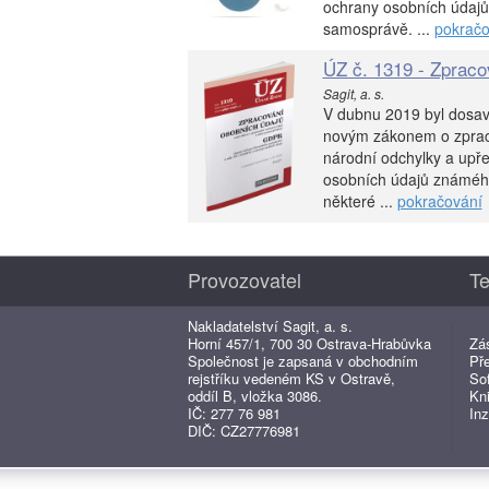
ochrany osobních údajů 
samosprávě. ...
pokračo
ÚZ č. 1319 - Zprac
Sagit, a. s.
V dubnu 2019 byl dosav
novým zákonem o zpraco
národní odchylky a upř
osobních údajů známéh
některé ...
pokračování
Provozovatel
Te
Nakladatelství Sagit, a. s.
Horní 457/1, 700 30 Ostrava-Hrabůvka
Zá
Společnost je zapsaná v obchodním
Př
rejstříku vedeném KS v Ostravě,
So
oddíl B, vložka 3086.
Kn
IČ: 277 76 981
Inz
DIČ: CZ27776981