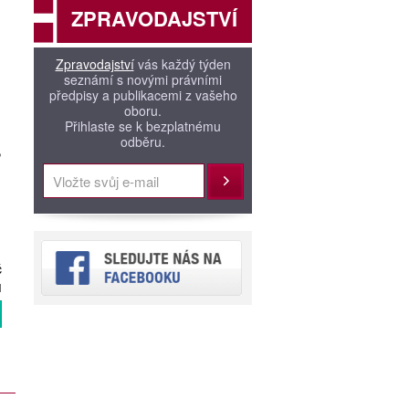
ZPRAVODAJSTVÍ
Zpravodajství
vás každý týden
seznámí s novými právními
předpisy a publikacemi z vašeho
oboru.
Přihlaste se k bezplatnému
odběru.
,
Přihlásit
č
H