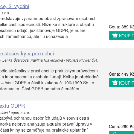
ce, 2. vydání
s r. o.
představuje významnou oblast zpracování osobních
elké části společnosti. Blíže ke struktuře a obsahu
Cena: 389 K
osobních údajů, jež stanovuje GDPR, je nutné
KOUPI
ních zaměstnanců, ale i u uchazečů a
 stošestky v praxi obcí
b, Lenka Švarcová, Pavlína Hlavenková - Wolters Kluwer ČR,
dle stošestky v praxi obcí je praktickým průvodcem
Cena: 449 K
í s informacemi a osobními údaji. Kniha je přehledně
 – části GDPR a části k zákonu č. 106/1999 Sb., o
KOUPI
informacím. Část GDPR pomáhá čtenářům
textu GDPR
ství Leges, s. r. o.
abývá ochranou osobních údajů v souvislosti s
orka nejprve analyzuje aktuální právní úpravu v
Cena: 280 K
části knihy se zaměřuje na praktické uplatnění