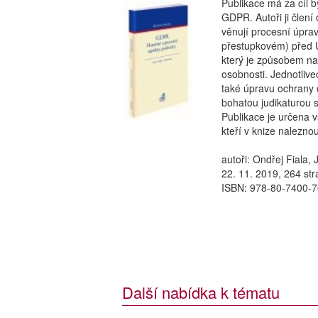
Publikace má za cíl 
GDPR. Autoři ji člení
věnují procesní úpra
přestupkovém) před 
který je způsobem na
osobnosti. Jednotlive
také úpravu ochrany 
bohatou judikaturou 
Publikace je určena 
kteří v knize nalezno
autoři: Ondřej Fiala,
22. 11. 2019, 264 str
ISBN: 978-80-7400-7
Další nabídka k tématu