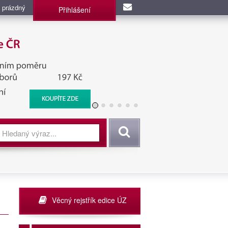
 prázdný
Přihlášení
užba, BIS, Zpravodajské
Vyhledat
Věcný rejstřík edice ÚZ