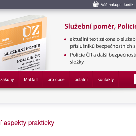
Váš nákupní košík:
bní poměr příslušníků bezpečnostních sborů, Policie ČR, Vězeňská sl
služby
zákony
M
á
D
áti
pro obce
ostatní
kontakty
aspekty prakticky