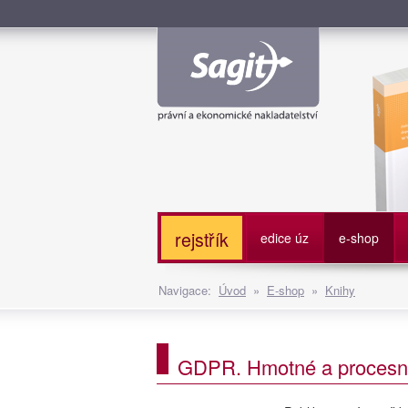
Služe
rejstřík
edice úz
e-shop
Navigace:
Úvod
»
E-shop
»
Knihy
GDPR. Hmotné a procesní 