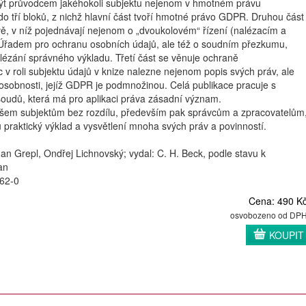
být průvodcem jakéhokoli subjektu nejenom v hmotném právu
 do tří bloků, z nichž hlavní část tvoří hmotné právo GDPR. Druhou část
vě, v níž pojednávají nejenom o „dvoukolovém“ řízení (nalézacím a
Úřadem pro ochranu osobních údajů, ale též o soudním přezkumu,
lézání správného výkladu. Třetí část se věnuje ochraně
c v roli subjektu údajů v knize nalezne nejenom popis svých práv, ale
osobnosti, jejíž GDPR je podmnožinou. Celá publikace pracuje s
soudů, která má pro aplikaci práva zásadní význam.
všem subjektům bez rozdílu, především pak správcům a zpracovatelům
u praktický výklad a vysvětlení mnoha svých práv a povinností.
 Jan Grepl, Ondřej Lichnovský; vydal: C. H. Beck, podle stavu k
an
62-0
Cena: 490 K
osvobozeno od DP
KOUPIT