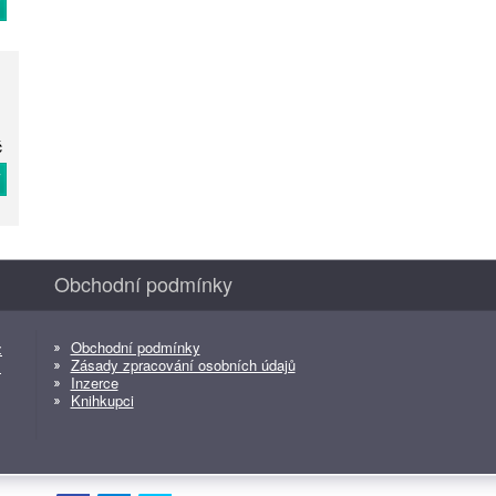
T
č
T
Obchodní podmínky
Obchodní podmínky
z
Zásady zpracování osobních údajů
z
Inzerce
Knihkupci