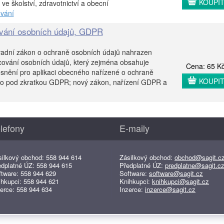
KOUPI
ve školství, zdravotnictví a obecní
vání
ování osobních údajů, GDPR
adní zákon o ochraně osobních údajů nahrazen
vání osobních údajů, který zejména obsahuje
Cena: 65 K
esnění pro aplikaci obecného nařízené o ochraně
KOUPI
o pod zkratkou GDPR; nový zákon, nařízení GDPR a
lefony
E-maily
silkový obchod: 558 944 614
Zásilkový obchod:
obchod@sagit.c
edplatné ÚZ: 558 944 615
Předplatné ÚZ:
predplatne@sagit.c
ftware: 558 944 629
Software:
software@sagit.cz
ihkupci: 558 944 621
Knihkupci:
knihkupci@sagit.cz
erce: 558 944 634
Inzerce:
inzerce@sagit.cz