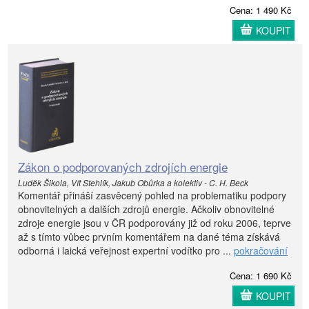
Cena: 1 490 Kč
KOUPIT
Zákon o podporovaných zdrojích energie
Luděk Šikola, Vít Stehlík, Jakub Obůrka a kolektiv - C. H. Beck
Komentář přináší zasvěcený pohled na problematiku podpory
obnovitelných a dalších zdrojů energie. Ačkoliv obnovitelné
zdroje energie jsou v ČR podporovány již od roku 2006, teprve
až s tímto vůbec prvním komentářem na dané téma získává
odborná i laická veřejnost expertní vodítko pro ...
pokračování
Cena: 1 690 Kč
KOUPIT