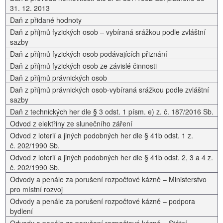
31. 12. 2013
Daň z přidané hodnoty
Daň z příjmů fyzických osob – vybíraná srážkou podle zvláštní
sazby
Daň z příjmů fyzických osob podávajících přiznání
Daň z příjmů fyzických osob ze závislé činnosti
Daň z příjmů právnických osob
Daň z příjmů právnických osob-vybíraná srážkou podle zvláštní
sazby
Daň z technických her dle § 3 odst. 1 písm. e) z. č. 187/2016 Sb.
Odvod z elektřiny ze slunečního záření
Odvod z loterií a jiných podobných her dle § 41b odst. 1 z.
č. 202/1990 Sb.
Odvod z loterií a jiných podobných her dle § 41b odst. 2, 3 a 4 z.
č. 202/1990 Sb.
Odvody a penále za porušení rozpočtové kázně – Ministerstvo
pro místní rozvoj
Odvody a penále za porušení rozpočtové kázně – podpora
bydlení