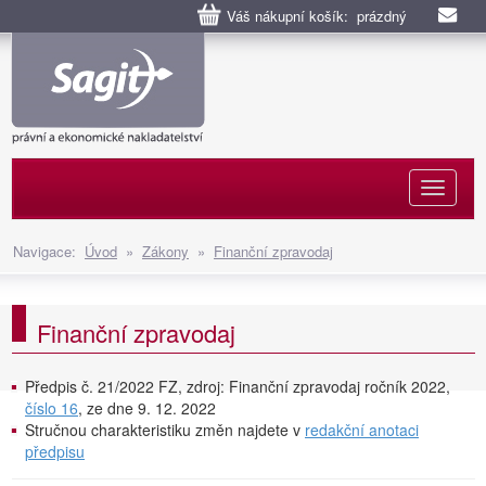
Váš nákupní košík: prázdný
Naviga
Navigace:
Úvod
»
Zákony
»
Finanční zpravodaj
Finanční zpravodaj
Předpis č. 21/2022 FZ, zdroj: Finanční zpravodaj ročník 2022,
číslo 16
, ze dne 9. 12. 2022
Stručnou charakteristiku změn najdete v
redakční anotaci
předpisu