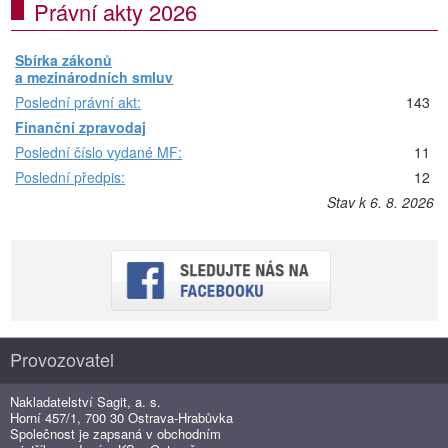
Právní akty 2026
Sbírka zákonů
a mezinárodních smluv
Poslední právní akt:
143
Finanční zpravodaj
Poslední číslo vydané MF:
11
Poslední předpis:
12
Stav k 6. 8. 2026
Provozovatel
Nakladatelství Sagit, a. s.
Horní 457/1, 700 30 Ostrava-Hrabůvka
Společnost je zapsaná v obchodním