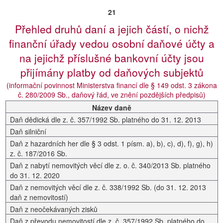
21
Přehled druhů daní a jejich částí, o nichž
finanční úřady vedou osobní daňové účty a
na jejichž příslušné bankovní účty jsou
přijímány platby od daňových subjektů
(informační povinnost Ministerstva financí dle § 149 odst. 3 zákona
č. 280/2009 Sb., daňový řád, ve znění pozdějších předpisů)
Název daně
Daň dědická dle z. č. 357/1992 Sb. platného do 31. 12. 2013
Daň silniční
Daň z hazardních her dle § 3 odst. 1 písm. a), b), c), d), f), g), h)
z. č. 187/2016 Sb.
Daň z nabytí nemovitých věcí dle z. o. č. 340/2013 Sb. platného
do 31. 12. 2020
Daň z nemovitých věcí dle z. č. 338/1992 Sb. (do 31. 12. 2013
daň z nemovitostí)
Daň z neočekávaných zisků
Daň z převodu nemovitostí dle z. č. 357/1992 Sb. platného do