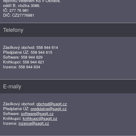
rejstříku vedeném KS v Ostravě,
oddíl B, vložka 3086.
IČ: 277 76 981
DIČ: CZ27776981
Telefony
Zásilkový obchod: 558 944 614
Předplatné ÚZ: 558 944 615
Software: 558 944 629
Knihkupci: 558 944 621
Inzerce: 558 944 634
E-maily
Zásilkový obchod:
obchod@sagit.cz
Předplatné ÚZ:
predplatne@sagit.cz
Software:
software@sagit.cz
Knihkupci:
knihkupci@sagit.cz
Inzerce:
inzerce@sagit.cz