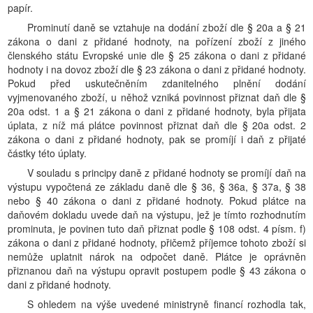
papír.
Prominutí daně se vztahuje na dodání zboží dle § 20a a § 21
zákona o dani z přidané hodnoty, na pořízení zboží z jiného
členského státu Evropské unie dle § 25 zákona o dani z přidané
hodnoty i na dovoz zboží dle § 23 zákona o dani z přidané hodnoty.
Pokud před uskutečněním zdanitelného plnění dodání
vyjmenovaného zboží, u něhož vzniká povinnost přiznat daň dle §
20a odst. 1 a § 21 zákona o dani z přidané hodnoty, byla přijata
úplata, z níž má plátce povinnost přiznat daň dle § 20a odst. 2
zákona o dani z přidané hodnoty, pak se promíjí i daň z přijaté
částky této úplaty.
V souladu s principy daně z přidané hodnoty se promíjí daň na
výstupu vypočtená ze základu daně dle § 36, § 36a, § 37a, § 38
nebo § 40 zákona o dani z přidané hodnoty. Pokud plátce na
daňovém dokladu uvede daň na výstupu, jež je tímto rozhodnutím
prominuta, je povinen tuto daň přiznat podle § 108 odst. 4 písm. f)
zákona o dani z přidané hodnoty, přičemž příjemce tohoto zboží si
nemůže uplatnit nárok na odpočet daně. Plátce je oprávněn
přiznanou daň na výstupu opravit postupem podle § 43 zákona o
dani z přidané hodnoty.
S ohledem na výše uvedené ministryně financí rozhodla tak,