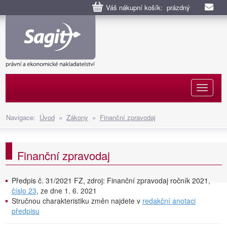
Váš nákupní košík: prázdný
Naviga
Navigace:
Úvod
»
Zákony
»
Finanční zpravodaj
Finanční zpravodaj
Předpis č. 31/2021 FZ, zdroj: Finanční zpravodaj ročník 2021,
číslo 23
, ze dne 1. 6. 2021
Stručnou charakteristiku změn najdete v
redakční anotaci
předpisu