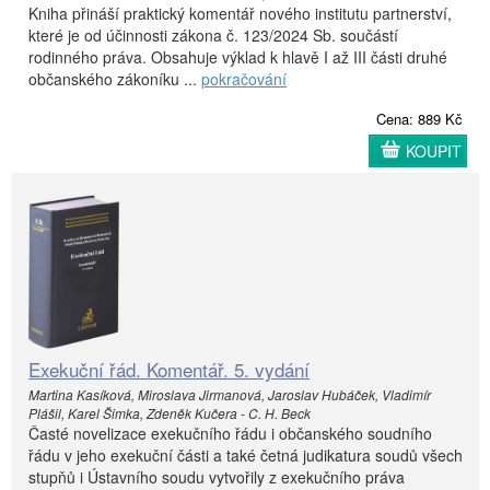
Kniha přináší praktický komentář nového institutu partnerství,
které je od účinnosti zákona č. 123/2024 Sb. součástí
rodinného práva. Obsahuje výklad k hlavě I až III části druhé
občanského zákoníku ...
pokračování
Cena: 889 Kč
KOUPIT
Exekuční řád. Komentář. 5. vydání
Martina Kasíková, Miroslava Jirmanová, Jaroslav Hubáček, Vladimír
Plášil, Karel Šimka, Zdeněk Kučera - C. H. Beck
Časté novelizace exekučního řádu i občanského soudního
řádu v jeho exekuční části a také četná judikatura soudů všech
stupňů i Ústavního soudu vytvořily z exekučního práva