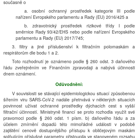
současně o
a. osobní ochranný prostředek kategorie III podle
nařízení Evropského parlamentu a Rady (EU) 2016/425 a
b. zdravotnický prostředek rizikové třídy I podle
směrnice Rady 93/42/EHS nebo podle nařízení Evropského
parlamentu a Rady (EU) 2017/745;
3. filtry a jiné příslušenství k filtračním polomaskám a
respirátorům dle bodu 1 a 2.
Toto rozhodnutí je oznámeno podle § 260 odst. 3 daňového
řádu zveřejněním ve Finančním zpravodaji a nabývá účinnosti
dnem oznámení.
Odůvodnění:
V souvislosti se stávající epidemiologickou situací způsobenou
šířením viru SARS-CoV-2 nadále přetrvává v některých situacích
povinnost užívat ochranné prostředky dýchacích cest s vyšší
filtrační účinností. Ministryně financí se proto rozhodla využít své
pravomoci podle § 260 odst. 1 písm. b) daňového řádu a za
účelem zmírnění dopadů této mimořádné události v podobě
zajištění cenově dostupnějšího přístupu k obličejovým maskám
splňujícím příslušné parametry přistoupila ve stanoveném rozsahu