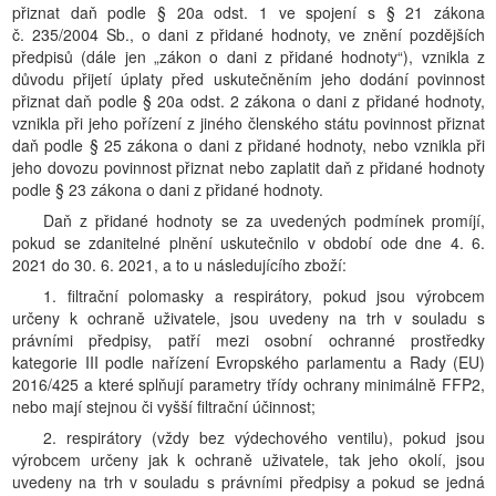
přiznat daň podle § 20a odst. 1 ve spojení s § 21 zákona
č. 235/2004 Sb., o dani z přidané hodnoty, ve znění pozdějších
předpisů (dále jen „zákon o dani z přidané hodnoty“), vznikla z
důvodu přijetí úplaty před uskutečněním jeho dodání povinnost
přiznat daň podle § 20a odst. 2 zákona o dani z přidané hodnoty,
vznikla při jeho pořízení z jiného členského státu povinnost přiznat
daň podle § 25 zákona o dani z přidané hodnoty, nebo vznikla při
jeho dovozu povinnost přiznat nebo zaplatit daň z přidané hodnoty
podle § 23 zákona o dani z přidané hodnoty.
Daň z přidané hodnoty se za uvedených podmínek promíjí,
pokud se zdanitelné plnění uskutečnilo v období ode dne 4. 6.
2021 do 30. 6. 2021, a to u následujícího zboží:
1. filtrační polomasky a respirátory, pokud jsou výrobcem
určeny k ochraně uživatele, jsou uvedeny na trh v souladu s
právními předpisy, patří mezi osobní ochranné prostředky
kategorie III podle nařízení Evropského parlamentu a Rady (EU)
2016/425 a které splňují parametry třídy ochrany minimálně FFP2,
nebo mají stejnou či vyšší filtrační účinnost;
2. respirátory (vždy bez výdechového ventilu), pokud jsou
výrobcem určeny jak k ochraně uživatele, tak jeho okolí, jsou
uvedeny na trh v souladu s právními předpisy a pokud se jedná