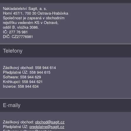
Nakladatelství Sagit, a. s.
Horní 457/1, 700 30 Ostrava-Hrabůvka
Společnost je zapsaná v obchodním
rejstříku vedeném KS v Ostravě,
oddíl B, vložka 3086.
IČ: 277 76 981
DIČ: CZ27776981
Telefony
Zásilkový obchod: 558 944 614
Předplatné ÚZ: 558 944 615
Software: 558 944 629
Knihkupci: 558 944 621
Inzerce: 558 944 634
E-maily
Zásilkový obchod:
obchod@sagit.cz
Předplatné ÚZ:
predplatne@sagit.cz