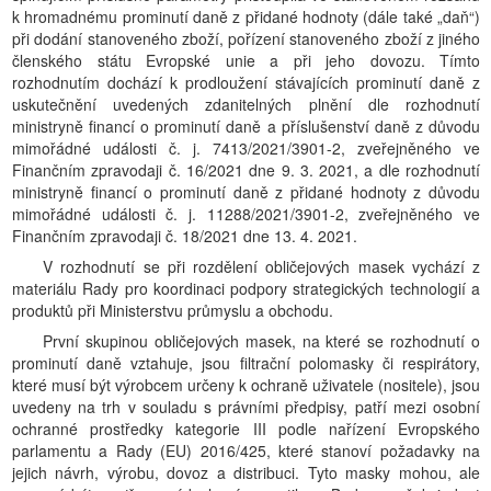
k hromadnému prominutí daně z přidané hodnoty (dále také „daň“)
při dodání stanoveného zboží, pořízení stanoveného zboží z jiného
členského státu Evropské unie a při jeho dovozu. Tímto
rozhodnutím dochází k prodloužení stávajících prominutí daně z
uskutečnění uvedených zdanitelných plnění dle rozhodnutí
ministryně financí o prominutí daně a příslušenství daně z důvodu
mimořádné události č. j. 7413/2021/3901-2, zveřejněného ve
Finančním zpravodaji č. 16/2021 dne 9. 3. 2021, a dle rozhodnutí
ministryně financí o prominutí daně z přidané hodnoty z důvodu
mimořádné události č. j. 11288/2021/3901-2, zveřejněného ve
Finančním zpravodaji č. 18/2021 dne 13. 4. 2021.
V rozhodnutí se při rozdělení obličejových masek vychází z
materiálu Rady pro koordinaci podpory strategických technologií a
produktů při Ministerstvu průmyslu a obchodu.
První skupinou obličejových masek, na které se rozhodnutí o
prominutí daně vztahuje, jsou filtrační polomasky či respirátory,
které musí být výrobcem určeny k ochraně uživatele (nositele), jsou
uvedeny na trh v souladu s právními předpisy, patří mezi osobní
ochranné prostředky kategorie III podle nařízení Evropského
parlamentu a Rady (EU) 2016/425, které stanoví požadavky na
jejich návrh, výrobu, dovoz a distribuci. Tyto masky mohou, ale