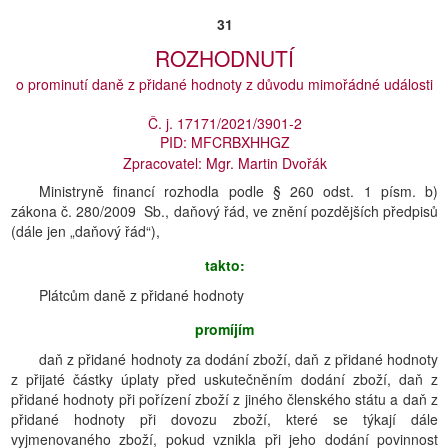
31
ROZHODNUTÍ
o prominutí daně z přidané hodnoty z důvodu mimořádné události
Č. j. 17171/2021/3901-2
PID: MFCRBXHHGZ
Zpracovatel: Mgr. Martin Dvořák
Ministryně financí rozhodla podle § 260 odst. 1 písm. b)
zákona č. 280/2009 Sb., daňový řád, ve znění pozdějších předpisů
(dále jen „daňový řád“),
takto:
Plátcům daně z přidané hodnoty
promíjím
daň z přidané hodnoty za dodání zboží, daň z přidané hodnoty
z přijaté částky úplaty před uskutečněním dodání zboží, daň z
přidané hodnoty při pořízení zboží z jiného členského státu a daň z
přidané hodnoty při dovozu zboží, které se týkají dále
vyjmenovaného zboží, pokud vznikla při jeho dodání povinnost