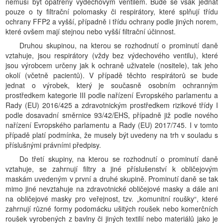
nemusí být opatřeny výdechovým ventilem. Bude se však jednat
pouze o ty filtrační polomasky či respirátory, které splňují třídu
ochrany FFP2 a vyšší, případně i třídu ochrany podle jiných norem,
které ovšem mají stejnou nebo vyšší filtrační účinnost.
Druhou skupinou, na kterou se rozhodnutí o prominutí daně
vztahuje, jsou respirátory (vždy bez výdechového ventilu), které
jsou výrobcem určeny jak k ochraně uživatele (nositele), tak jeho
okolí (včetně pacientů). V případě těchto respirátorů se bude
jednat o výrobek, který je současně osobním ochranným
prostředkem kategorie III podle nařízení Evropského parlamentu a
Rady (EU) 2016/425 a zdravotnickým prostředkem rizikové třídy I
podle dosavadní směrnice 93/42/EHS, případně již podle nového
nařízení Evropského parlamentu a Rady (EU) 2017/745. I v tomto
případě platí podmínka, že musely být uvedeny na trh v souladu s
příslušnými právními předpisy.
Do třetí skupiny, na kterou se rozhodnutí o prominutí daně
vztahuje, se zahrnují filtry a jiné příslušenství k obličejovým
maskám uvedeným v první a druhé skupině. Prominutí daně se tak
mimo jiné nevztahuje na zdravotnické obličejové masky a dále ani
na obličejové masky pro veřejnost, tzv. „komunitní roušky“, které
zahrnují různé formy podomácku ušitých roušek nebo komerčních
roušek vyrobených z bavlny či jiných textilií nebo materiálů jako je