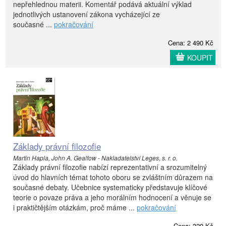
nepřehlednou materii. Komentář podává aktuální výklad
jednotlivých ustanovení zákona vycházející ze
současné ...
pokračování
Cena: 2 490 Kč
KOUPIT
Základy právní filozofie
Martin Hapla, John A. Gealfow - Nakladatelství Leges, s. r. o.
Základy právní filozofie nabízí reprezentativní a srozumitelný
úvod do hlavních témat tohoto oboru se zvláštním důrazem na
současné debaty. Učebnice systematicky představuje klíčové
teorie o povaze práva a jeho morálním hodnocení a věnuje se
i praktičtějším otázkám, proč máme ...
pokračování
Cena: 320 Kč