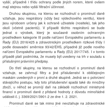
vyšší, případně i třídu ochrany podle jiných norem, které ovšem
mají stejnou nebo vyšší filtrační účinnost.
Druhou skupinou, na kterou se rozhodnutí o prominutí daně
vztahuje, jsou respirátory (vždy bez výdechového ventilu), které
jsou výrobcem určeny jak k ochraně uživatele (nositele), tak jeho
okolí (včetně pacientů). V případě těchto respirátorů se bude
jednat o výrobek, který je současně osobním ochranným
prostředkem kategorie III podle nařízení Evropského parlamentu a
Rady (EU) 2016/425 a zdravotnickým prostředkem rizikové třídy I
podle dosavadní směrnice 93/42/EHS, případně již podle nového
nařízení Evropského parlamentu a Rady (EU) 2017/745. I v tomto
případě platí podmínka, že musely být uvedeny na trh v souladu s
příslušnými právními předpisy.
Do třetí skupiny, na kterou se rozhodnutí o prominutí daně
vztahuje, se zahrnují filtry a jiné příslušenství k obličejovým
maskám uvedených v první a druhé skupině. Jedná se o potvrzení
stávajícího postupu, kdy toto příslušenství spadá také do množiny
zboží, u něhož se promíjí daň na základě rozhodnutí ministryně
financí o prominutí daně z přidané hodnoty z důvodu mimořádné
události č. j. 3369/2021/3901-2 ze dne 1. 2. 2021.
Prominutí daně se tak mimo jiné nevztahuje na zdravotnické