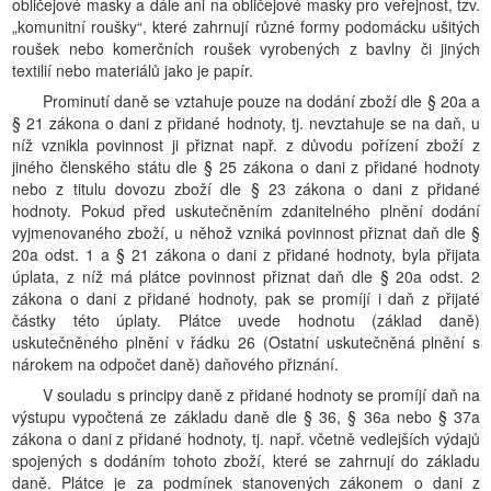
obličejové masky a dále ani na obličejové masky pro veřejnost, tzv.
„komunitní roušky“, které zahrnují různé formy podomácku ušitých
roušek nebo komerčních roušek vyrobených z bavlny či jiných
textilií nebo materiálů jako je papír.
Prominutí daně se vztahuje pouze na dodání zboží dle § 20a a
§ 21 zákona o dani z přidané hodnoty, tj. nevztahuje se na daň, u
níž vznikla povinnost ji přiznat např. z důvodu pořízení zboží z
jiného členského státu dle § 25 zákona o dani z přidané hodnoty
nebo z titulu dovozu zboží dle § 23 zákona o dani z přidané
hodnoty. Pokud před uskutečněním zdanitelného plnění dodání
vyjmenovaného zboží, u něhož vzniká povinnost přiznat daň dle §
20a odst. 1 a § 21 zákona o dani z přidané hodnoty, byla přijata
úplata, z níž má plátce povinnost přiznat daň dle § 20a odst. 2
zákona o dani z přidané hodnoty, pak se promíjí i daň z přijaté
částky této úplaty. Plátce uvede hodnotu (základ daně)
uskutečněného plnění v řádku 26 (Ostatní uskutečněná plnění s
nárokem na odpočet daně) daňového přiznání.
V souladu s principy daně z přidané hodnoty se promíjí daň na
výstupu vypočtená ze základu daně dle § 36, § 36a nebo § 37a
zákona o dani z přidané hodnoty, tj. např. včetně vedlejších výdajů
spojených s dodáním tohoto zboží, které se zahrnují do základu
daně. Plátce je za podmínek stanovených zákonem o dani z