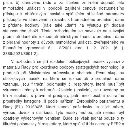
písm. b) daňového řádu a za účelem zmírnění dopadů této
mimořádné události v podobě zajištění cenově dostupnějšího
přístupu k obličejovým maskám splňujícím příslušné parametry
přistoupila ve stanoveném rozsahu k hromadnému prominutí daně
z přidané hodnoty (dále také „daň“) na výstupu při dodání
stanoveného zboží. Tímto rozhodnutím se navazuje na stávající
prominutí daně dle rozhodnutí ministryně financí o prominutí daně
z přidané hodnoty z důvodu mimořádné události, zveřejněného ve
Finančním zpravodaji č. 8/2021 dne 1. 2. 2021 (č. j.
3369/2021/3901-2).
V rozhodnutí se při rozdělení obličejových masek vychází z
materiálu Rady pro koordinaci podpory strategických technologií a
produktů při Ministerstvu průmyslu a obchodu. První skupinou
obličejových masek, na které se rozhodnutí o prominutí daně
vztahuje, jsou filtrační polomasky či respirátory, které musí být
výrobcem určeny k ochraně uživatele (nositele), jsou uvedeny na
trh v souladu s právními předpisy, patří mezi osobní ochranné
prostředky kategorie III podle nařízení Evropského parlamentu a
Rady (EU) 2016/425, které stanoví požadavky na jejich návrh,
výrobu, dovoz a distribuci. Tyto masky mohou, ale nemusí být
opatřeny výdechovým ventilem. Bude se však jednat pouze o ty
filtrační polomasky či respirátory, které splňují třídu ochrany FFP2 a