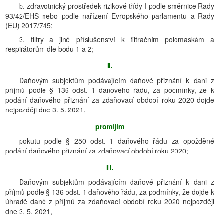
b. zdravotnický prostředek rizikové třídy I podle směrnice Rady
93/42/EHS nebo podle nařízení Evropského parlamentu a Rady
(EU) 2017/745;
3. filtry a jiné příslušenství k filtračním polomaskám a
respirátorům dle bodu 1 a 2;
II.
Daňovým subjektům podávajícím daňové přiznání k dani z
příjmů podle § 136 odst. 1 daňového řádu, za podmínky, že k
podání daňového přiznání za zdaňovací období roku 2020 dojde
nejpozději dne 3. 5. 2021,
promíjím
pokutu podle § 250 odst. 1 daňového řádu za opožděné
podání daňového přiznání za zdaňovací období roku 2020;
III.
Daňovým subjektům podávajícím daňové přiznání k dani z
příjmů podle § 136 odst. 1 daňového řádu, za podmínky, že dojde k
úhradě daně z příjmů za zdaňovací období roku 2020 nejpozději
dne 3. 5. 2021,