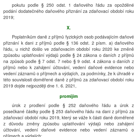
pokutu podle § 250 odst. 1 daňového řádu za opožděné
podání dodatečného daňového přiznání za zdaňovací období roku
2019;
X.
Poplatníkům daně z příjmů fyzických osob podávajícím daňové
přiznání k dani z příjmů podle § 136 odst. 2 písm. a) daňového
řádu, u nichž došlo ve zdaňovacím období roku 2020 ke změně
způsobu uplatňování výdajů podle § 24 zákona o daních z příjmů
na způsob podle § 7 odst. 7 nebo § 9 odst. 4 zákona o daních z
příjmů nebo k zahájení účtování, vedení daňové evidence nebo
vedení záznamů o příjmech a výdajích, za podmínky, že k úhradě v
této souvislosti doměřené daně z příjmů za zdaňovací období roku
2019 dojde nejpozději dne 1. 6. 2021,
promíjím
úrok z prodlení podle § 252 daňového řádu a úrok z
posečkané částky podle § 253 daňového řádu na dani z příjmů za
zdaňovací období roku 2019, který se váže k části daně doměřené
z důvodu změny způsobu uplatňování výdajů nebo zahájení
účtování, vedení daňové evidence nebo vedení záznamů o
příjmech a výdajích;