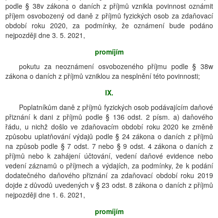
podle § 38v zákona o daních z příjmů vznikla povinnost oznámit
příjem osvobozený od daně z příjmů fyzických osob za zdaňovací
období roku 2020, za podmínky, že oznámení bude podáno
nejpozději dne 3. 5. 2021,
promíjím
pokutu za neoznámení osvobozeného příjmu podle § 38w
zákona o daních z příjmů vzniklou za nesplnění této povinnosti;
IX.
Poplatníkům daně z příjmů fyzických osob podávajícím daňové
přiznání k dani z příjmů podle § 136 odst. 2 písm. a) daňového
řádu, u nichž došlo ve zdaňovacím období roku 2020 ke změně
způsobu uplatňování výdajů podle § 24 zákona o daních z příjmů
na způsob podle § 7 odst. 7 nebo § 9 odst. 4 zákona o daních z
příjmů nebo k zahájení účtování, vedení daňové evidence nebo
vedení záznamů o příjmech a výdajích, za podmínky, že k podání
dodatečného daňového přiznání za zdaňovací období roku 2019
dojde z důvodů uvedených v § 23 odst. 8 zákona o daních z příjmů
nejpozději dne 1. 6. 2021,
promíjím