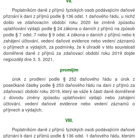
VII.
Poplatníkům daně z příjmů fyzických osob podávajícím daňové
přiznání k dani z příjmů podle § 136 odst. 1 daňového řádu, u nichž
došlo ve zdaňovacím období roku 2020 ke změně způsobu
uplatňování výdajů podle § 24 zákona o daních z příjmů na způsob
podle § 7 odst. 7 nebo § 9 odst. 4 zákona o daních z příjmů nebo k
zahájení účtování, vedení daňové evidence nebo vedení záznamů
o příjmech a výdajích, za podmínky, že k úhradě v této souvislosti
doměřené daně z příjmů za zdaňovací období roku 2019 dojde
nejpozději dne 3. 5. 2021,
promíjím
úrok z prodlení podle § 252 daňového řádu a úrok z
posečkané částky podle § 253 daňového řádu na dani z příjmů za
zdaňovací období roku 2019, který se váže k části daně doměřené
z důvodu změny způsobu uplatňování výdajů nebo zahájení
účtování, vedení daňové evidence nebo vedení záznamů o
příjmech a výdajích;
VIII.
Poplatníkům daně z příjmů fyzických osob podávajícím daňové
přiznání k dani z příjmů podle § 136 odst. 1 daňového řádu, kterým