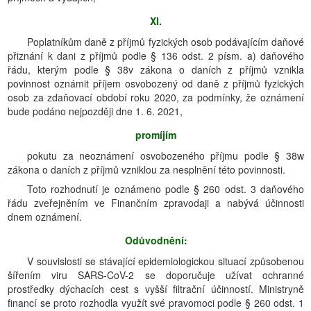
XI.
Poplatníkům daně z příjmů fyzických osob podávajícím daňové
přiznání k dani z příjmů podle § 136 odst. 2 písm. a) daňového
řádu, kterým podle § 38v zákona o daních z příjmů vznikla
povinnost oznámit příjem osvobozený od daně z příjmů fyzických
osob za zdaňovací období roku 2020, za podmínky, že oznámení
bude podáno nejpozději dne 1. 6. 2021,
promíjím
pokutu za neoznámení osvobozeného příjmu podle § 38w
zákona o daních z příjmů vzniklou za nesplnění této povinnosti.
Toto rozhodnutí je oznámeno podle § 260 odst. 3 daňového
řádu zveřejněním ve Finančním zpravodaji a nabývá účinnosti
dnem oznámení.
Odůvodnění:
V souvislosti se stávající epidemiologickou situací způsobenou
šířením viru SARS-CoV-2 se doporučuje užívat ochranné
prostředky dýchacích cest s vyšší filtrační účinností. Ministryně
financí se proto rozhodla využít své pravomoci podle § 260 odst. 1