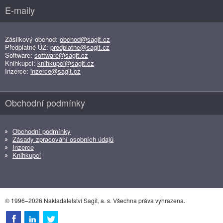
E-maily
Zásilkový obchod:
obchod@sagit.cz
Předplatné ÚZ:
predplatne@sagit.cz
Software:
software@sagit.cz
Knihkupci:
knihkupci@sagit.cz
Inzerce:
inzerce@sagit.cz
Obchodní podmínky
Obchodní podmínky
Zásady zpracování osobních údajů
Inzerce
Knihkupci
© 1996–2026 Nakladatelství Sagit, a. s. Všechna práva vyhrazena.