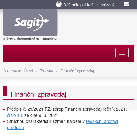
Váš nákupní košík: prázdný
Naviga
Navigace:
Úvod
»
Zákony
»
Finanční zpravodaj
Finanční zpravodaj
Předpis č. 23/2021 FZ, zdroj: Finanční zpravodaj ročník 2021,
číslo 16
, ze dne 9. 3. 2021
Stručnou charakteristiku změn najdete v
redakční anotaci
předpisu