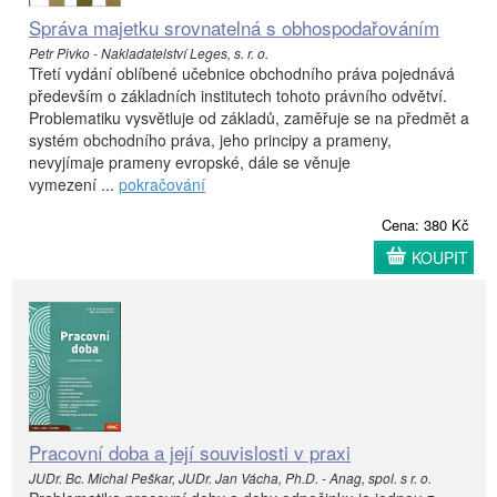
Správa majetku srovnatelná s obhospodařováním
Petr Pivko - Nakladatelství Leges, s. r. o.
Třetí vydání oblíbené učebnice obchodního práva pojednává
především o základních institutech tohoto právního odvětví.
Problematiku vysvětluje od základů, zaměřuje se na předmět a
systém obchodního práva, jeho principy a prameny,
nevyjímaje prameny evropské, dále se věnuje
vymezení ...
pokračování
Cena: 380 Kč
KOUPIT
Pracovní doba a její souvislosti v praxi
JUDr. Bc. Michal Peškar, JUDr. Jan Vácha, Ph.D. - Anag, spol. s r. o.