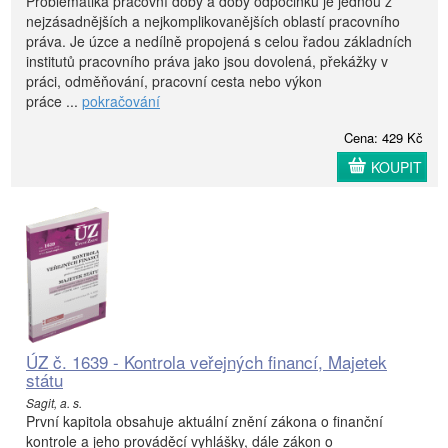
Problematika pracovní doby a doby odpočinku je jednou z
nejzásadnějších a nejkomplikovanějších oblastí pracovního
práva. Je úzce a nedílně propojená s celou řadou základních
institutů pracovního práva jako jsou dovolená, překážky v
práci, odměňování, pracovní cesta nebo výkon
práce ...
pokračování
Cena: 429 Kč
KOUPIT
ÚZ č. 1639 - Kontrola veřejných financí, Majetek
státu
Sagit, a. s.
První kapitola obsahuje aktuální znění zákona o finanční
kontrole a jeho prováděcí vyhlášky, dále zákon o