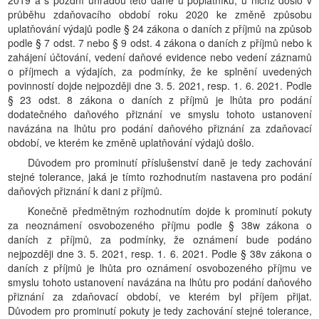
2019 a s pozdní úhradou této daně u poplatníků, u nichž došlo v
průběhu zdaňovacího období roku 2020 ke změně způsobu
uplatňování výdajů podle § 24 zákona o daních z příjmů na způsob
podle § 7 odst. 7 nebo § 9 odst. 4 zákona o daních z příjmů nebo k
zahájení účtování, vedení daňové evidence nebo vedení záznamů
o příjmech a výdajích, za podmínky, že ke splnění uvedených
povinností dojde nejpozději dne 3. 5. 2021, resp. 1. 6. 2021. Podle
§ 23 odst. 8 zákona o daních z příjmů je lhůta pro podání
dodatečného daňového přiznání ve smyslu tohoto ustanovení
navázána na lhůtu pro podání daňového přiznání za zdaňovací
období, ve kterém ke změně uplatňování výdajů došlo.
Důvodem pro prominutí příslušenství daně je tedy zachování
stejné tolerance, jaká je tímto rozhodnutím nastavena pro podání
daňových přiznání k dani z příjmů.
Konečně předmětným rozhodnutím dojde k prominutí pokuty
za neoznámení osvobozeného příjmu podle § 38w zákona o
daních z příjmů, za podmínky, že oznámení bude podáno
nejpozději dne 3. 5. 2021, resp. 1. 6. 2021. Podle § 38v zákona o
daních z příjmů je lhůta pro oznámení osvobozeného příjmu ve
smyslu tohoto ustanovení navázána na lhůtu pro podání daňového
přiznání za zdaňovací období, ve kterém byl příjem přijat.
Důvodem pro prominutí pokuty je tedy zachování stejné tolerance,