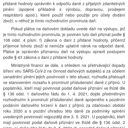
přidané hodnoty oprávněn k odpočtu daně z přijatých zdanitelných
plnění (spojené příkladně s výrobou, dopravou, prodejem
respirátorů apod.), které použil nebo použije pro účely dodání
zboží, u něhož je tímto rozhodnutím prominuta daň.
Pokud plátce na daňovém dokladu uvede daň na výstupu, jež
je tímto rozhodnutím prominuta, je povinen tuto daň přiznat podle §
108 odst. 4 písm. f) zákona o dani z přidané hodnoty, přičemž
příjemce tohoto zboží si nemůže uplatnit nárok na odpočet daně.
Plátce je oprávněn přiznanou daň na výstupu opravit postupem
podle § 43 zákona o dani z přidané hodnoty.
Ministryně financí se dále, s ohledem na přetrvávající dopady
šíření viru SARS-CoV-2 na činnost daňových subjektů a za účelem
usnadnění plnění jejich povinností v této situaci, rozhodla přistoupit
ve stanoveném rozsahu k prominutí příslušenství daně z příjmů. U
poplatníků, kteří mají povinnost podat daňové přiznání ve lhůtě dle
§ 136 odst. 1 daňového řádu do 1. 4. 2021, dojde předmětným
rozhodnutím k prominutí příslušenství daně spojeného s pozdním
podáním daňového tvrzení k dani z příjmů za zdaňovací období
roku 2020 a s pozdní úhradou této daně za podmínky splnění
uvedených povinností nejpozději dne 3. 5. 2021. U poplatníků, kteří
mají povinnost podat daňové přiznání ve lhůtě dle § 136 odst. 2