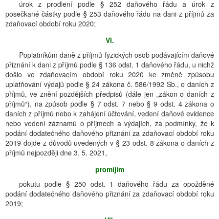
úrok z prodlení podle § 252 daňového řádu a úrok z
posečkané částky podle § 253 daňového řádu na dani z příjmů za
zdaňovací období roku 2020;
VI.
Poplatníkům daně z příjmů fyzických osob podávajícím daňové
přiznání k dani z příjmů podle § 136 odst. 1 daňového řádu, u nichž
došlo ve zdaňovacím období roku 2020 ke změně způsobu
uplatňování výdajů podle § 24 zákona č. 586/1992 Sb., o daních z
příjmů, ve znění pozdějších předpisů (dále jen „zákon o daních z
příjmů“), na způsob podle § 7 odst. 7 nebo § 9 odst. 4 zákona o
daních z příjmů nebo k zahájení účtování, vedení daňové evidence
nebo vedení záznamů o příjmech a výdajích, za podmínky, že k
podání dodatečného daňového přiznání za zdaňovací období roku
2019 dojde z důvodů uvedených v § 23 odst. 8 zákona o daních z
příjmů nejpozději dne 3. 5. 2021,
promíjím
pokutu podle § 250 odst. 1 daňového řádu za opožděné
podání dodatečného daňového přiznání za zdaňovací období roku
2019;