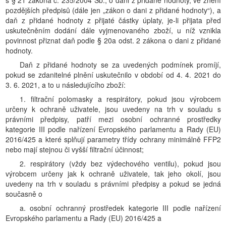
s § 21 zákona č. 235/2004 Sb., o dani z přidané hodnoty, ve znění
pozdějších předpisů (dále jen „zákon o dani z přidané hodnoty“), a
daň z přidané hodnoty z přijaté částky úplaty, je-li přijata před
uskutečněním dodání dále vyjmenovaného zboží, u níž vznikla
povinnost přiznat daň podle § 20a odst. 2 zákona o dani z přidané
hodnoty.
Daň z přidané hodnoty se za uvedených podmínek promíjí,
pokud se zdanitelné plnění uskutečnilo v období od 4. 4. 2021 do
3. 6. 2021, a to u následujícího zboží:
1. filtrační polomasky a respirátory, pokud jsou výrobcem
určeny k ochraně uživatele, jsou uvedeny na trh v souladu s
právními předpisy, patří mezi osobní ochranné prostředky
kategorie III podle nařízení Evropského parlamentu a Rady (EU)
2016/425 a které splňují parametry třídy ochrany minimálně FFP2
nebo mají stejnou či vyšší filtrační účinnost;
2. respirátory (vždy bez výdechového ventilu), pokud jsou
výrobcem určeny jak k ochraně uživatele, tak jeho okolí, jsou
uvedeny na trh v souladu s právními předpisy a pokud se jedná
současně o
a. osobní ochranný prostředek kategorie III podle nařízení
Evropského parlamentu a Rady (EU) 2016/425 a