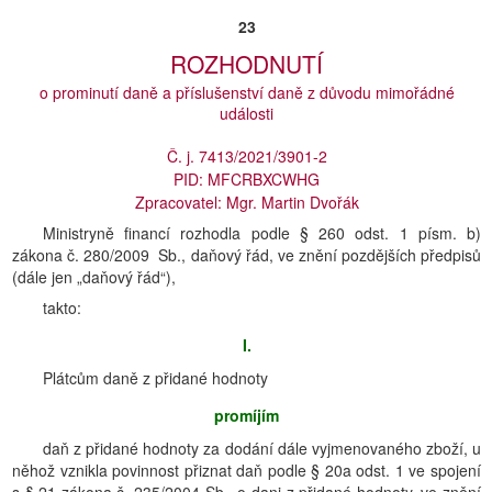
23
ROZHODNUTÍ
o prominutí daně a příslušenství daně z důvodu mimořádné
události
Č. j. 7413/2021/3901-2
PID: MFCRBXCWHG
Zpracovatel: Mgr. Martin Dvořák
Ministryně financí rozhodla podle § 260 odst. 1 písm. b)
zákona č. 280/2009 Sb., daňový řád, ve znění pozdějších předpisů
(dále jen „daňový řád“),
takto:
I.
Plátcům daně z přidané hodnoty
promíjím
daň z přidané hodnoty za dodání dále vyjmenovaného zboží, u
něhož vznikla povinnost přiznat daň podle § 20a odst. 1 ve spojení