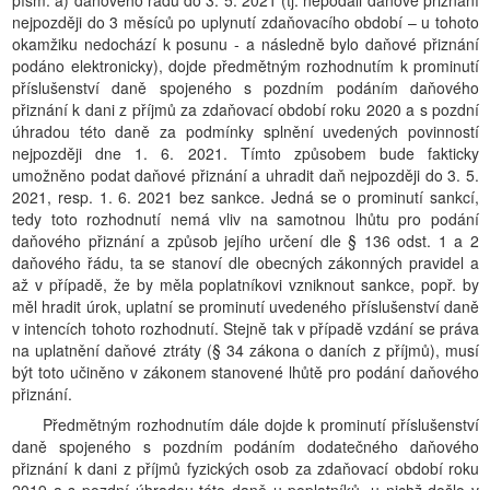
písm. a) daňového řádu do 3. 5. 2021 (tj. nepodali daňové přiznání
nejpozději do 3 měsíců po uplynutí zdaňovacího období – u tohoto
okamžiku nedochází k posunu - a následně bylo daňové přiznání
podáno elektronicky), dojde předmětným rozhodnutím k prominutí
příslušenství daně spojeného s pozdním podáním daňového
přiznání k dani z příjmů za zdaňovací období roku 2020 a s pozdní
úhradou této daně za podmínky splnění uvedených povinností
nejpozději dne 1. 6. 2021. Tímto způsobem bude fakticky
umožněno podat daňové přiznání a uhradit daň nejpozději do 3. 5.
2021, resp. 1. 6. 2021 bez sankce. Jedná se o prominutí sankcí,
tedy toto rozhodnutí nemá vliv na samotnou lhůtu pro podání
daňového přiznání a způsob jejího určení dle § 136 odst. 1 a 2
daňového řádu, ta se stanoví dle obecných zákonných pravidel a
až v případě, že by měla poplatníkovi vzniknout sankce, popř. by
měl hradit úrok, uplatní se prominutí uvedeného příslušenství daně
v intencích tohoto rozhodnutí. Stejně tak v případě vzdání se práva
na uplatnění daňové ztráty (§ 34 zákona o daních z příjmů), musí
být toto učiněno v zákonem stanovené lhůtě pro podání daňového
přiznání.
Předmětným rozhodnutím dále dojde k prominutí příslušenství
daně spojeného s pozdním podáním dodatečného daňového
přiznání k dani z příjmů fyzických osob za zdaňovací období roku