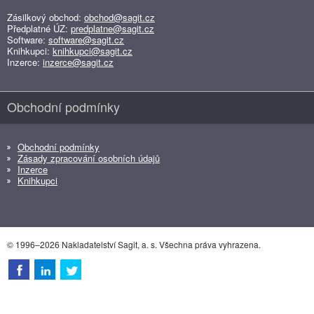
Zásilkový obchod:
obchod@sagit.cz
Předplatné ÚZ:
predplatne@sagit.cz
Software:
software@sagit.cz
Knihkupci:
knihkupci@sagit.cz
Inzerce:
inzerce@sagit.cz
Obchodní podmínky
Obchodní podmínky
Zásady zpracování osobních údajů
Inzerce
Knihkupci
© 1996–2026 Nakladatelství Sagit, a. s. Všechna práva vyhrazena.