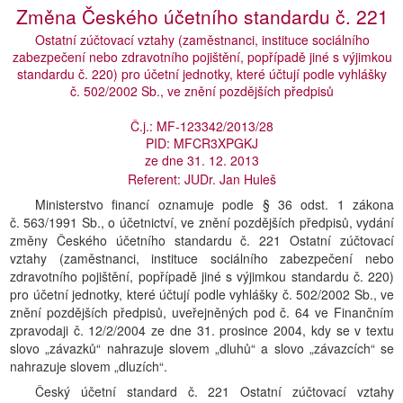
Změna Českého účetního standardu č. 221
Ostatní zúčtovací vztahy (zaměstnanci, instituce sociálního
zabezpečení nebo zdravotního pojištění, popřípadě jiné s výjimkou
standardu č. 220) pro účetní jednotky, které účtují podle vyhlášky
č. 502/2002 Sb., ve znění pozdějších předpisů
Č.j.: MF-123342/2013/28
PID: MFCR3XPGKJ
ze dne 31. 12. 2013
Referent: JUDr. Jan Huleš
Ministerstvo financí oznamuje podle § 36 odst. 1 zákona
č. 563/1991 Sb., o účetnictví, ve znění pozdějších předpisů, vydání
změny Českého účetního standardu č. 221 Ostatní zúčtovací
vztahy (zaměstnanci, instituce sociálního zabezpečení nebo
zdravotního pojištění, popřípadě jiné s výjimkou standardu č. 220)
pro účetní jednotky, které účtují podle vyhlášky č. 502/2002 Sb., ve
znění pozdějších předpisů, uveřejněných pod č. 64 ve Finančním
zpravodaji č. 12/2/2004 ze dne 31. prosince 2004, kdy se v textu
slovo „závazků“ nahrazuje slovem „dluhů“ a slovo „závazcích“ se
nahrazuje slovem „dluzích“.
Český účetní standard č. 221 Ostatní zúčtovací vztahy