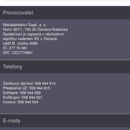
Provozovatel
Nakladatelství Sagit, a. s.
Horní 457/1, 700 30 Ostrava-Hrabůvka
Společnost je zapsaná v obchodním
rejstříku vedeném KS v Ostravě,
oddíl B, vložka 3086.
IČ: 277 76 981
DIČ: CZ27776981
Telefony
Zásilkový obchod: 558 944 614
Předplatné ÚZ: 558 944 615
Software: 558 944 629
Knihkupci: 558 944 621
Inzerce: 558 944 634
E-maily