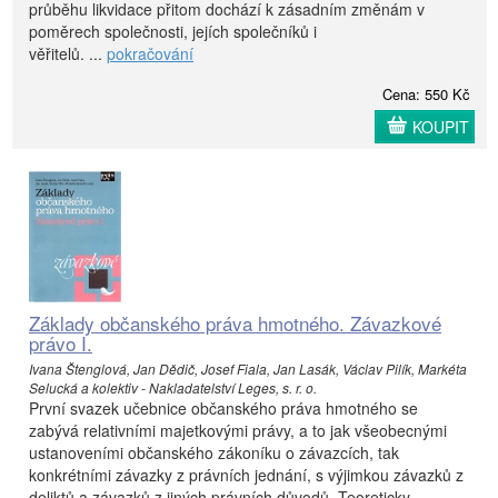
průběhu likvidace přitom dochází k zásadním změnám v
poměrech společnosti, jejích společníků i
věřitelů. ...
pokračování
Cena: 550 Kč
KOUPIT
Základy občanského práva hmotného. Závazkové
právo I.
Ivana Štenglová, Jan Dědič, Josef Fiala, Jan Lasák, Václav Pilík, Markéta
Selucká a kolektiv - Nakladatelství Leges, s. r. o.
První svazek učebnice občanského práva hmotného se
zabývá relativními majetkovými právy, a to jak všeobecnými
ustanoveními občanského zákoníku o závazcích, tak
konkrétními závazky z právních jednání, s výjimkou závazků z
deliktů a závazků z jiných právních důvodů. Teoreticky