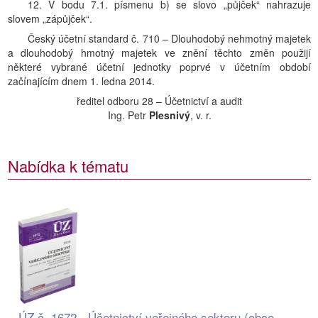
12. V bodu 7.1. písmenu b) se slovo „půjček“ nahrazuje
slovem „zápůjček“.
Český účetní standard č. 710 – Dlouhodobý nehmotný majetek
a dlouhodobý hmotný majetek ve znění těchto změn použijí
některé vybrané účetní jednotky poprvé v účetním období
začínajícím dnem 1. ledna 2014.
ředitel odboru 28 – Účetnictví a audit
Ing. Petr
Plesnivý
, v. r.
Nabídka k tématu
ÚZ č. 1672 - Účetnictví veřejného sektoru (obce,