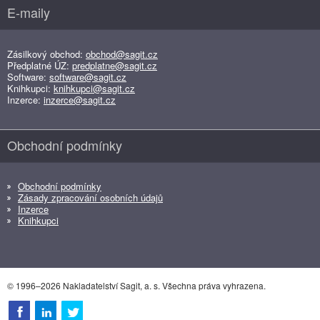
E-maily
Zásilkový obchod:
obchod@sagit.cz
Předplatné ÚZ:
predplatne@sagit.cz
Software:
software@sagit.cz
Knihkupci:
knihkupci@sagit.cz
Inzerce:
inzerce@sagit.cz
Obchodní podmínky
Obchodní podmínky
Zásady zpracování osobních údajů
Inzerce
Knihkupci
© 1996–2026 Nakladatelství Sagit, a. s. Všechna práva vyhrazena.