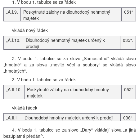
1. V bodu 1. tabulce se za řádek
„A.I.9.
Poskytnuté zálohy na dlouhodobý nehmotný
051“
majetek
vkládá nový řádek
„A.I.10.
Dlouhodobý nehmotný majetek určený k
035“.
prodeji
2. V bodu 1. tabulce se za slovo „Samostatné“ vkládá slovo
„hmotné“ a za slova „movité věci a soubory“ se vkládá slovo
„hmotných“.
3. V bodu 1. tabulce se za řádek
„A.II.10.
Poskytnuté zálohy na dlouhodobý hmotný
052“
majetek
vkládá řádek
„A.II.ll.
Dlouhodobý hmotný majetek určený k prodeji
036“
4. V bodu 1. tabulce se za slovo „Dary“ vkládají slova „a jiná
bezúplatná předání“.