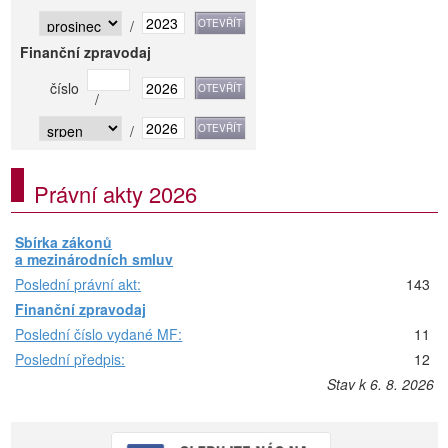
/
Finanční zpravodaj
číslo
/
/
Právní akty 2026
Sbírka zákonů
a mezinárodních smluv
Poslední právní akt:
143
Finanční zpravodaj
Poslední číslo vydané MF:
11
Poslední předpis:
12
Stav k 6. 8. 2026