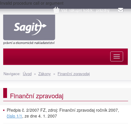
Invalid procedure call or argument
Váš nákupní košík: prázdný
Naviga
Navigace:
Úvod
»
Zákony
»
Finanční zpravodaj
Finanční zpravodaj
Předpis č. 2/2007 FZ, zdroj: Finanční zpravodaj ročník 2007,
číslo 1/1
, ze dne 4. 1. 2007