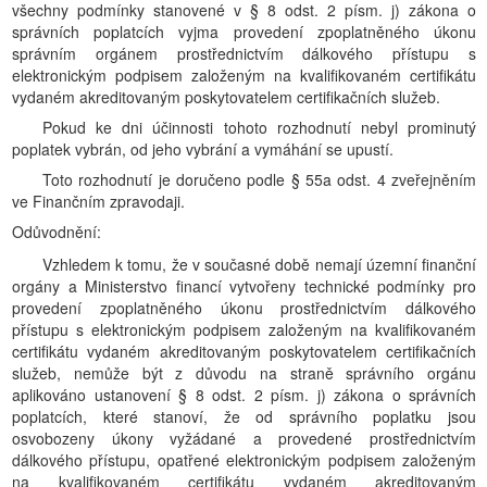
všechny podmínky stanovené v § 8 odst. 2 písm. j) zákona o
správních poplatcích vyjma provedení zpoplatněného úkonu
správním orgánem prostřednictvím dálkového přístupu s
elektronickým podpisem založeným na kvalifikovaném certifikátu
vydaném akreditovaným poskytovatelem certifikačních služeb.
Pokud ke dni účinnosti tohoto rozhodnutí nebyl prominutý
poplatek vybrán, od jeho vybrání a vymáhání se upustí.
Toto rozhodnutí je doručeno podle § 55a odst. 4 zveřejněním
ve Finančním zpravodaji.
Odůvodnění:
Vzhledem k tomu, že v současné době nemají územní finanční
orgány a Ministerstvo financí vytvořeny technické podmínky pro
provedení zpoplatněného úkonu prostřednictvím dálkového
přístupu s elektronickým podpisem založeným na kvalifikovaném
certifikátu vydaném akreditovaným poskytovatelem certifikačních
služeb, nemůže být z důvodu na straně správního orgánu
aplikováno ustanovení § 8 odst. 2 písm. j) zákona o správních
poplatcích, které stanoví, že od správního poplatku jsou
osvobozeny úkony vyžádané a provedené prostřednictvím
dálkového přístupu, opatřené elektronickým podpisem založeným
na kvalifikovaném certifikátu vydaném akreditovaným