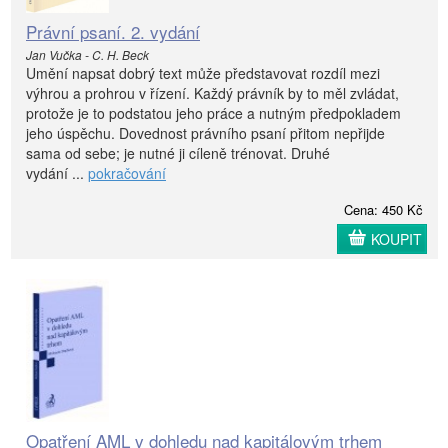
Právní psaní. 2. vydání
Jan Vučka - C. H. Beck
Umění napsat dobrý text může představovat rozdíl mezi
výhrou a prohrou v řízení. Každý právník by to měl zvládat,
protože je to podstatou jeho práce a nutným předpokladem
jeho úspěchu. Dovednost právního psaní přitom nepřijde
sama od sebe; je nutné ji cíleně trénovat. Druhé
vydání ...
pokračování
Cena: 450 Kč
KOUPIT
Opatření AML v dohledu nad kapitálovým trhem