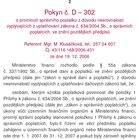
2
Pokyn č. D – 302
o prominutí správního poplatku z důvodu nesrovnalostí
vyplývajících z uplatňování zákona č. 634/2004 Sb., o správních
poplatcích, ve znění pozdějších předpisů
Referent: Mgr. M. Klusáčková, tel.: 257 04 007
Čj. 43/116 168/2006-431
ze dne 19. 12. 2006
Ministerstvo financí rozhodlo podle § 55a zákona
č. 337/1992 Sb., o správě daní a poplatků, ve znění pozdějších
předpisů (dále jen "zákon o správě daní a poplatků"), z důvodu
nesrovnalostí vyplývajících z uplatňování daňových zákonů tak, že:
osobám, kterým vznikla poplatková povinnost dle položky 1
Přílohy k zákonu č. 634/2004 Sb., o správních poplatcích, ve znění
pozdějších předpisů (dále jen „zákon o správních poplatcích“), za
úkony vůči územním finančním orgánům a Ministerstvu financí,
promíjí správní poplatky stanovené položkou 1 Přílohy k zákonu o
správních poplatcích, bylo-li řízení ve věci předmětu poplatku
zahájeno u územních finančních orgánů nebo Ministerstva financí
ode dne 1. 1. 2007 do 31. 12. 2007 a pokud byly zároveň splněny