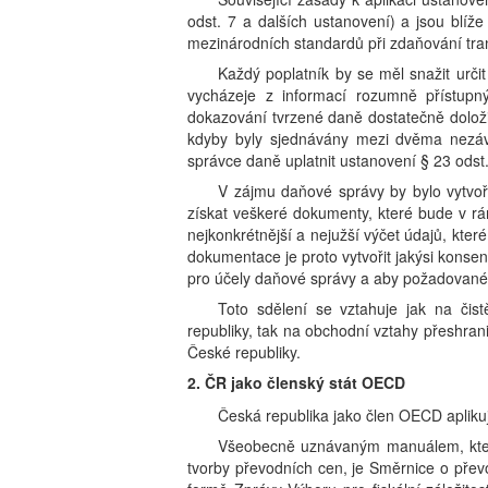
odst. 7 a dalších ustanovení) a jsou blíž
mezinárodních standardů při zdaňování tra
Každý poplatník by se měl snažit urči
vycházeje z informací rozumně přístupn
dokazování tvrzené daně dostatečně doložit,
kdyby byly sjednávány mezi dvěma nezávi
správce daně uplatnit ustanovení § 23 odst
V zájmu daňové správy by bylo vytvoř
získat veškeré dokumenty, které bude v rám
nejkonkrétnější a nejužší výčet údajů, kte
dokumentace je proto vytvořit jakýsi konse
pro účely daňové správy a aby požadované
Toto sdělení se vztahuje jak na či
republiky, tak na obchodní vztahy přeshra
České republiky.
2. ČR jako členský stát OECD
Česká republika jako člen OECD apliku
Všeobecně uznávaným manuálem, který
tvorby převodních cen, je Směrnice o pře