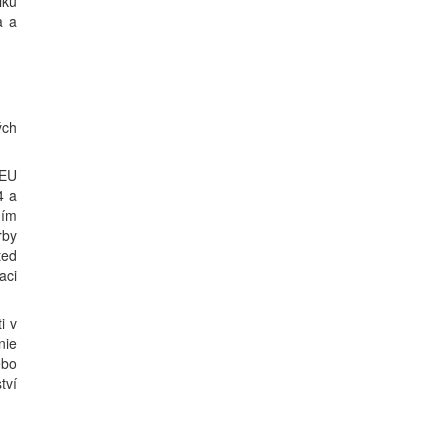
iku
a a
ých
 EU
4 a
ním
rby
ted
aci
i v
nie
ebo
tví