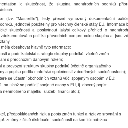
tation je skutečnost, že skupina nadnárodních podniků připr
ástech.
ce (tzv. "Masterfile"), tedy přesně vymezený dokumentační balíč
podniků, jednotně použitelný pro všechny členské státy EU. Informace 
ké skutečnosti a poskytnout jakýsi celkový přehled o nadnárod
je zdokumentována politika převodních cen pro celou skupinu a jsou z
ztahy.
 měla obsahovat hlavně tyto informace:
osti a podnikatelské strategie skupiny podniků, včetně změn
vnání s předchozím daňovým rokem;
í a provozní struktury skupiny podniků (včetně organizačního
y a popisu podílu mateřské společnosti v dceřinných společnostech);
teré se účastní obchodních vztahů vůči spojeným osobám v EU;
 na nichž se podílejí spojené osoby v EU, tj. obecný popis:
a nehmotného majetku, služeb, financí atd.);
í, předpokládaných rizik a popis změn funkcí a rizik ve srovnání s
. změny z čistě distribuční společnosti na komisionářskou