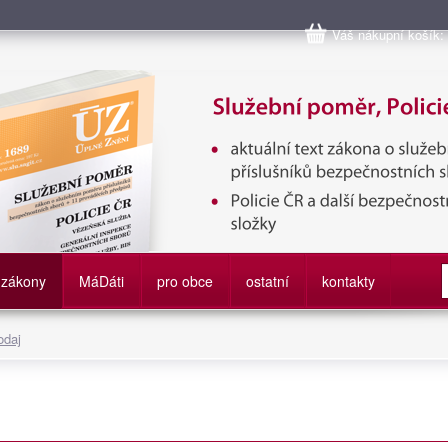
Váš nákupní košík:
bní poměr příslušníků bezpečnostních sborů, Policie ČR, Vězeňská sl
služby
zákony
M
á
D
áti
pro obce
ostatní
kontakty
odaj