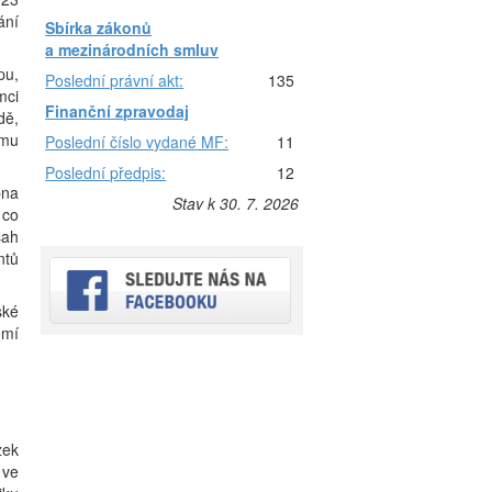
ání
Sbírka zákonů
a mezinárodních smluv
pu,
Poslední právní akt:
135
mci
Finanční zpravodaj
dě,
ěmu
Poslední číslo vydané MF:
11
Poslední předpis:
12
pna
Stav k 30. 7. 2026
 co
sah
ntů
ské
emí
zek
 ve