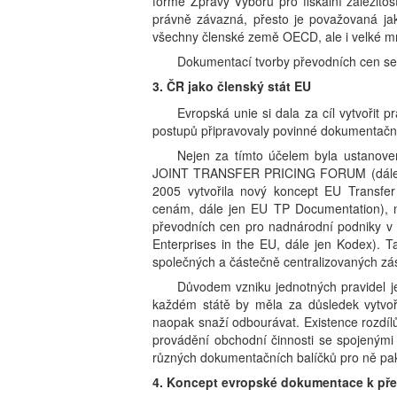
formě Zprávy Výboru pro fiskální záležit
právně závazná, přesto je považovaná jak
všechny členské země OECD, ale i velké mn
Dokumentací tvorby převodních cen se
3. ČR jako členský stát EU
Evropská unie si dala za cíl vytvořit 
postupů připravovaly povinné dokumentačn
Nejen za tímto účelem byla ustanove
JOINT TRANSFER PRICING FORUM (dále jen
2005 vytvořila nový koncept EU Transfe
cenám, dále jen EU TP Documentation), n
převodních cen pro nadnárodní podniky v 
Enterprises in the EU, dále jen Kodex). T
společných a částečně centralizovaných zá
Důvodem vzniku jednotných pravidel je
každém státě by měla za důsledek vytvo
naopak snaží odbourávat. Existence rozdíl
provádění obchodní činnosti se spojenými
různých dokumentačních balíčků pro ně pa
4. Koncept evropské dokumentace k př