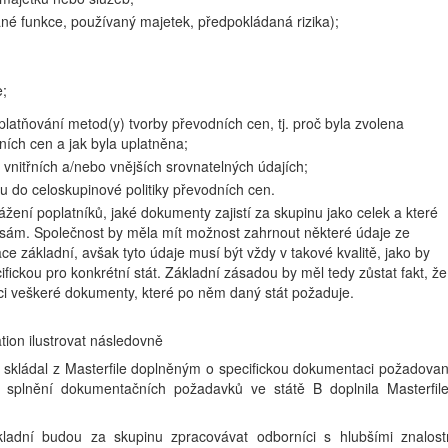
né funkce, používaný majetek, předpokládaná rizika);
e;
uplatňování metod(y) tvorby převodních cen, tj. proč byla zvolena
ích cen a jak byla uplatněna;
 vnitřních a/nebo vnějších srovnatelných údajích;
 do celoskupinové politiky převodních cen.
ení poplatníků, jaké dokumenty zajistí za skupinu jako celek a které
sám. Společnost by měla mít možnost zahrnout některé údaje ze
e základní, avšak tyto údaje musí být vždy v takové kvalitě, jako by
fickou pro konkrétní stát. Základní zásadou by měl tedy zůstat fakt, že
ci veškeré dokumenty, které po něm daný stát požaduje.
ion ilustrovat následovně
e skládal z Masterfile doplněným o specifickou dokumentaci požadova
plnění dokumentačních požadavků ve státě B doplnila Masterfil
ladní budou za skupinu zpracovávat odborníci s hlubšími znalos