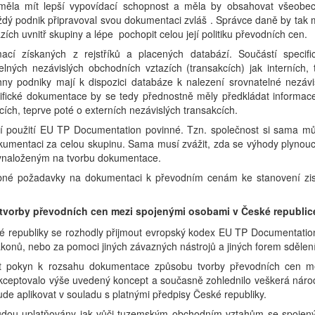
 měla mít lepší vypovídací schopnost a měla by obsahovat všeobe
každý podnik připravoval svou dokumentaci zvláš . Správce daně by tak 
ích uvnitř skupiny a lépe pochopit celou její politiku převodních cen.
mací získaných z rejstříků a placených databází. Součástí specifi
ných nezávislých obchodních vztazích (transakcích) jak interních, 
hny podniky mají k dispozici databáze k nalezení srovnatelné nezávi
ecifické dokumentace by se tedy přednostně měly předkládat informac
cích, teprve poté o externích nezávislých transakcích.
ní použití EU TP Documentation povinné. Tzn. společnost si sama m
kumentaci za celou skupinu. Sama musí zvážit, zda se výhody plynouc
vynaloženým na tvorbu dokumentace.
obné požadavky na dokumentaci k převodním cenám ke stanovení zi
 tvorby převodních cen mezi spojenými osobami v České republic
é republiky se rozhodly přijmout evropský kodex EU TP Documentatio
konů, nebo za pomoci jiných závazných nástrojů a jiných forem sdělení
dat pokyn k rozsahu dokumentace způsobu tvorby převodních cen m
akceptovalo výše uvedený koncept a současně zohlednilo veškerá náro
bude aplikovat v souladu s platnými předpisy České republiky.
udou uplatňovány jak vůči tuzemským obchodním vztahům se spojen