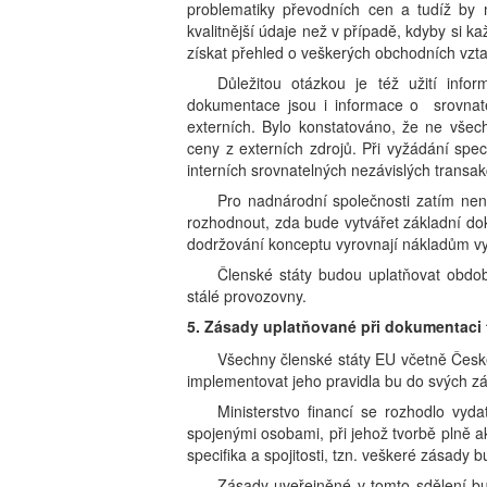
problematiky převodních cen a tudíž by
kvalitnější údaje než v případě, kdyby si 
získat přehled o veškerých obchodních vztaz
Důležitou otázkou je též užití infor
dokumentace jsou i informace o srovnatel
externích. Bylo konstatováno, že ne všec
ceny z externích zdrojů. Při vyžádání sp
interních srovnatelných nezávislých transak
Pro nadnárodní společnosti zatím ne
rozhodnout, zda bude vytvářet základní do
dodržování konceptu vyrovnají nákladům 
Členské státy budou uplatňovat obd
stálé provozovny.
5. Zásady uplatňované při dokumentaci
Všechny členské státy EU včetně Česk
implementovat jeho pravidla bu do svých zá
Ministerstvo financí se rozhodlo vy
spojenými osobami, při jehož tvorbě plně 
specifika a spojitosti, tzn. veškeré zásady 
Zásady uveřejněné v tomto sdělení b