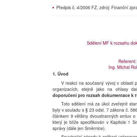
Předpis č. 4/2006 FZ, zdroj: Finanční zp
Sdělení MF k rozsahu do
Referent:
Ing. Michal Ro
1. Úvod
V reakci na současný vývoj v oblasti
organizacích, stejně jako na ohlasy daň
doporučení pro rozsah dokumentace k t
Toto sdělení má za úkol zveřejnit st
byly v souladu s § 23 odst. 7 zákona č. 58
článkem 9 většiny dvoustranných smluv o
který je blíže specifikován v Kapitole 
správy (dále jen Směrnice).
Související zásady k aplikaci ustanov