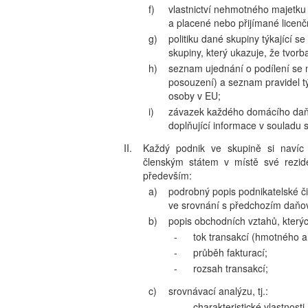
f)
vlastnictví nehmotného majetk
a placené nebo přijímané licenč
g)
politiku dané skupiny týkající 
skupiny, který ukazuje, že tvor
h)
seznam ujednání o podílení se
posouzení) a seznam pravidel tý
osoby v EU;
i)
závazek každého domácího daňo
doplňující informace v souladu s 
II.
Každý podnik ve skupině si navíc 
členským státem v místě své rezid
především:
a)
podrobný popis podnikatelské či
ve srovnání s předchozím daň
b)
popis obchodních vztahů, kterýc
-
tok transakcí (hmotného a
-
průběh fakturací;
-
rozsah transakcí;
c)
srovnávací analýzu, tj.:
-
charakteristické vlastnost