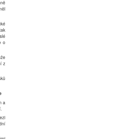
cně
měl
cké
tak
slé
e o
ůže
í z
sků
e
n a
.
ezi
dní
ými