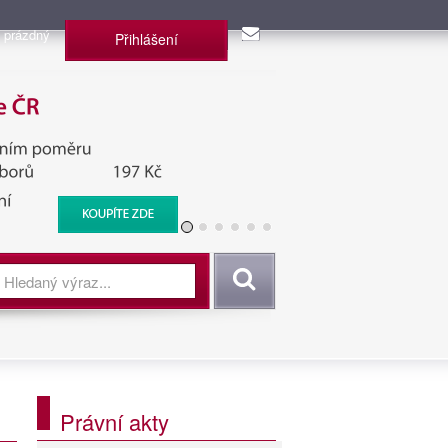
 prázdný
Přihlášení
užba, BIS, Zpravodajské
Vyhledat
Právní akty