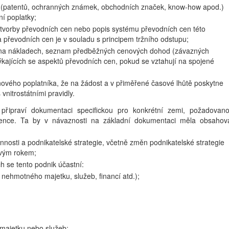
u (patentů, ochranných známek, obchodních značek, know-how apod.)
ní poplatky;
se tvorby převodních cen nebo popis systému převodních cen této
ba převodních cen je v souladu s principem tržního odstupu;
 na nákladech, seznam předběžných cenových dohod (závazných
kajících se aspektů převodních cen, pokud se vztahují na spojené
vého poplatníka, že na žádost a v přiměřené časové lhůtě poskytne
vnitrostátními pravidly.
připraví dokumentaci specifickou pro konkrétní zemi, požadovan
ence. Ta by v návaznosti na základní dokumentaci měla obsahov
nnosti a podnikatelské strategie, včetně změn podnikatelské strategie
ovým rokem;
h se tento podnik účastní:
 nehmotného majetku, služeb, financí atd.);
i majetku nebo služeb;