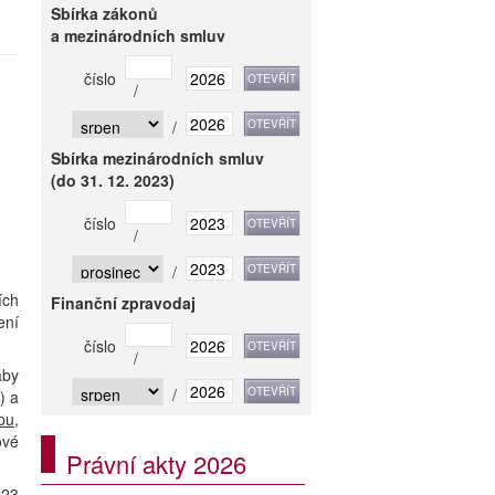
Sbírka zákonů
a mezinárodních smluv
číslo
/
/
Sbírka mezinárodních smluv
(do 31. 12. 2023)
číslo
/
/
ích
Finanční zpravodaj
ení
číslo
/
aby
/
) a
pu
,
ové
Právní akty 2026
 23