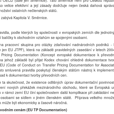
osti OECD (dále jen Směrnice). Tato Směrnice není pro Českou republ
o velice efektivní a její zásady dodržuje nejen česká daňová správ
ožství ostatních nečlenských států.
 zabývá Kapitola V. Směrnice.
pravidla, podle kterých by společnosti v evropských zemích dle jednotn
í balíčky k obchodním vztahům se spojenými osobami.
na pracovní skupina pro otázky zdaňování nadnárodních podniků -
 EU JTPF), která na základě pravidelných zasedání v letech 200
r Pricing Documentation (Koncept evropské dokumentace k převod
a jehož základě byl přijat Kodex chování ohledně dokumentace tvo
EU (Code of Conduct on Transfer Pricing Documentation for Associa
ato smluvená pravidla poskytují členským státům nástroj k implement
sad k dokumentaci tvorby převodních cen.
 ta skutečnost, že existence odlišných úprav dokumentační povinnost
ření nových překážek mezinárodního obchodu, které se Evropská u
ů v rámci zemí EU činí společnostem další komplikace při zakládání n
 osobami se sídlem v jiném členském státě. Příprava velkého množs
k může být ekonomicky a časově náročná.
evodním cenám (EU TP Documentation)