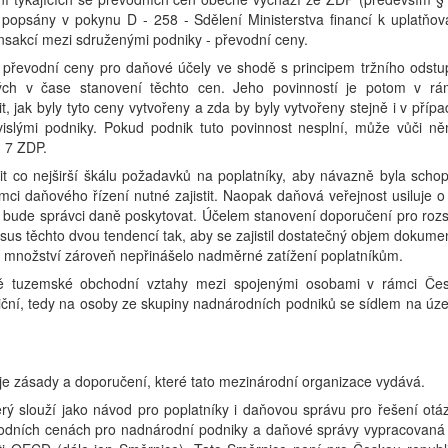
e popsány v pokynu D - 258 - Sdělení Ministerstva financí k uplatňov
nsakcí mezi sdruženými podniky - převodní ceny.
t převodní ceny pro daňové účely ve shodě s principem tržního odstu
ých v čase stanovení těchto cen. Jeho povinností je potom v rá
 jak byly tyto ceny vytvořeny a zda by byly vytvořeny stejně i v přípa
slými podniky. Pokud podnik tuto povinnost nesplní, může vůči n
. 7 ZDP.
it co nejširší škálu požadavků na poplatníky, aby návazně byla scho
ci daňového řízení nutné zajistit. Naopak daňová veřejnost usiluje o
ré bude správci daně poskytovat. Účelem stanovení doporučení pro roz
nsus těchto dvou tendencí tak, aby se zajistil dostatečný objem dokume
 množství zároveň nepřinášelo nadměrné zatížení poplatníkům.
stě tuzemské obchodní vztahy mezi spojenými osobami v rámci Če
niční, tedy na osoby ze skupiny nadnárodních podniků se sídlem na úz
je zásady a doporučení, které tato mezinárodní organizace vydává.
 slouží jako návod pro poplatníky i daňovou správu pro řešení otá
vodních cenách pro nadnárodní podniky a daňové správy vypracovaná