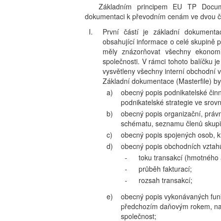
Základním principem EU TP Documen
dokumentaci k převodním cenám ve dvou č
I.
První částí je základní dokumenta
obsahující informace o celé skupině 
měly znázorňovat všechny ekonomic
společnosti. V rámci tohoto balíčku 
vysvětleny všechny interní obchodní v
Základní dokumentace (Masterfile) by
a)
obecný popis podnikatelské činn
podnikatelské strategie ve sro
b)
obecný popis organizační, právn
schématu, seznamu členů skupin
c)
obecný popis spojených osob, k
d)
obecný popis obchodních vztahů,
-
toku transakcí (hmotného 
-
průběh fakturací;
-
rozsah transakcí;
e)
obecný popis vykonávaných funkc
předchozím daňovým rokem, např
společnost;