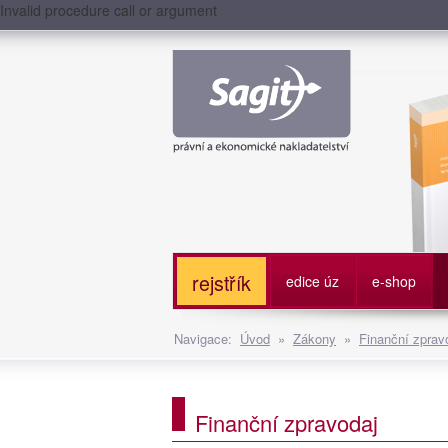
Invalid procedure call or argument
Služe
rejstřík
edice úz
e-shop
Navigace:
Úvod
»
Zákony
»
Finanční zprav
Finanční zpravodaj