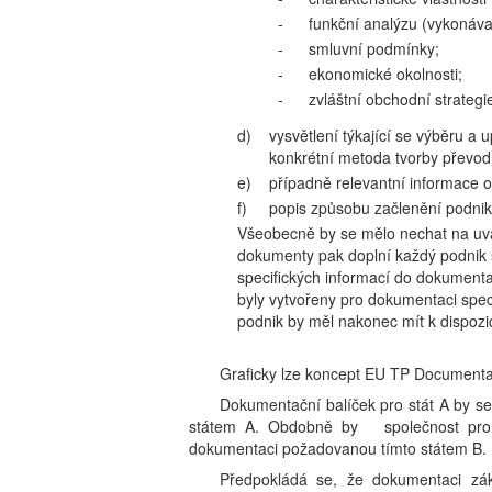
-
funkční analýzu (vykonáva
-
smluvní podmínky;
-
ekonomické okolnosti;
-
zvláštní obchodní strategi
d)
vysvětlení týkající se výběru a 
konkrétní metoda tvorby převodn
e)
případně relevantní informace o
f)
popis způsobu začlenění podniku
Všeobecně by se mělo nechat na uváž
dokumenty pak doplní každý podnik 
specifických informací do dokumentac
byly vytvořeny pro dokumentaci speci
podnik by měl nakonec mít k dispozi
Graficky lze koncept EU TP Documentat
Dokumentační balíček pro stát A by s
státem A. Obdobně by společnost pro s
dokumentaci požadovanou tímto státem B.
Předpokládá se, že dokumentaci zák