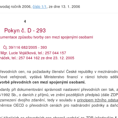
ravodaj ročník 2006,
číslo 1/1
, ze dne 13. 1. 2006
4
Pokyn č. D - 293
kumentace způsobu tvorby cen mezi spojenými osobami
Čj. 39/116 682/2005 - 393
 Mgr. Lucie Vojáčková, tel.: 257 044 157
háček, tel.: 257 044 162 ze dne 23. 12. 2005
 převodních cen, na požadavky členství České republiky v mezinárodn
ové veřejnosti, vydává Ministerstvo financí v rámci tohoto sděl
vorbě převodních cen mezi spojenými osobami.
andardy při dokumentování správnosti nastavení převodních cen tak, 
6/1992 Sb., o daních z příjmů, ve znění pozdějších předpisů (dále ZDP
 zamezení dvojího zdanění, tedy v souladu s
principem tržního odstu
1 Směrnice OECD o převodních cenách pro nadnárodní podniky a daň
ení týkajících se převodních cen obecně vychází ze ZDP (především §