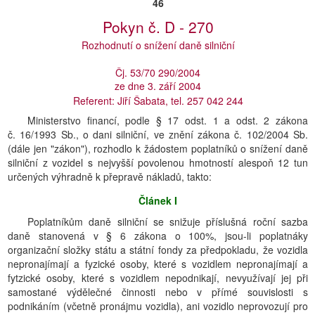
46
Pokyn č. D - 270
Rozhodnutí o snížení daně silniční
Čj. 53/70 290/2004
ze dne 3. září 2004
Referent: Jiří Šabata, tel. 257 042 244
Ministerstvo financí, podle § 17 odst. 1 a odst. 2 zákona
č. 16/1993 Sb., o dani silniční, ve znění zákona č. 102/2004 Sb.
(dále jen "zákon"), rozhodlo k žádostem poplatníků o snížení daně
silniční z vozidel s nejvyšší povolenou hmotností alespoň 12 tun
určených výhradně k přepravě nákladů, takto:
Článek I
Poplatníkům daně silniční se snižuje příslušná roční sazba
daně stanovená v § 6 zákona o 100%, jsou-li poplatnáky
organizační složky státu a státní fondy za předpokladu, že vozidla
nepronajímají a fyzické osoby, které s vozidlem nepronajímají a
fytzické osoby, které s vozidlem nepodnikají, nevyužívají jej při
samostané výdělečné činnosti nebo v přímé souvislosti s
podnikáním (včetně pronájmu vozidla), ani vozidlo neprovozují pro