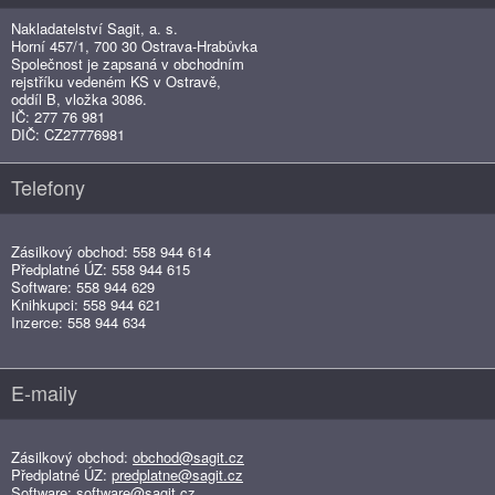
Nakladatelství Sagit, a. s.
Horní 457/1, 700 30 Ostrava-Hrabůvka
Společnost je zapsaná v obchodním
rejstříku vedeném KS v Ostravě,
oddíl B, vložka 3086.
IČ: 277 76 981
DIČ: CZ27776981
Telefony
Zásilkový obchod: 558 944 614
Předplatné ÚZ: 558 944 615
Software: 558 944 629
Knihkupci: 558 944 621
Inzerce: 558 944 634
E-maily
Zásilkový obchod:
obchod@sagit.cz
Předplatné ÚZ:
predplatne@sagit.cz
Software:
software@sagit.cz