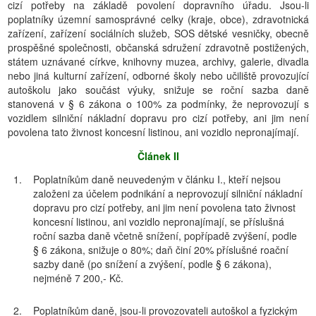
cizí potřeby na základě povolení dopravního úřadu. Jsou-li
poplatníky územní samosprávné celky (kraje, obce), zdravotnická
zařízení, zařízení sociálních služeb, SOS dětské vesničky, obecně
prospěšné společnosti, občanská sdružení zdravotně postižených,
státem uznávané církve, knihovny muzea, archivy, galerie, divadla
nebo jiná kulturní zařízení, odborné školy nebo učiliště provozující
autoškolu jako součást výuky, snižuje se roční sazba daně
stanovená v § 6 zákona o 100% za podmínky, že neprovozují s
vozidlem silniční nákladní dopravu pro cizí potřeby, ani jim není
povolena tato živnost koncesní listinou, ani vozidlo nepronajímají.
Článek II
1.
Poplatníkům daně neuvedeným v článku I., kteří nejsou
založeni za účelem podnikání a neprovozují silniční nákladní
dopravu pro cizí potřeby, ani jim není povolena tato živnost
koncesní listinou, ani vozidlo nepronajímají, se příslušná
roční sazba daně včetně snížení, popřípadě zvýšení, podle
§ 6 zákona, snižuje o 80%; daň činí 20% příslušné roační
sazby daně (po snížení a zvýšení, podle § 6 zákona),
nejméně 7 200,- Kč.
2.
Poplatníkům daně, jsou-li provozovateli autoškol a fyzickým