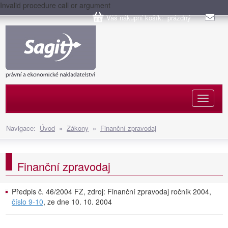
Invalid procedure call or argument
Váš nákupní košík: prázdný
Naviga
Navigace:
Úvod
»
Zákony
»
Finanční zpravodaj
Finanční zpravodaj
Předpis č. 46/2004 FZ, zdroj: Finanční zpravodaj ročník 2004,
číslo 9-10
, ze dne 10. 10. 2004