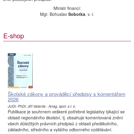
Ministr financí:
Mgr. Bohuslav
Sobotka
, v. r.
E-shop
Školské zákony a prováděcí předpisy s komentářem
2026
JUDr. PhDr. Jiří Valenta - Anag, spol. s r. o.
Publikace je souhrnem veškeré potřebné legislativy týkající se
oblasti regionálního školství, tj. obsahuje komentovaná znění
všech důležitých právních předpisů z oblasti předškolního,
základního, středního a vyššího odborného vzdělávání.