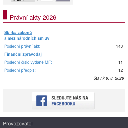
Právní akty 2026
Sbírka zákonů
a mezinárodních smluv
Poslední právní akt:
143
Finanční zpravodaj
Poslední číslo vydané MF:
11
Poslední předpis:
12
Stav k 6. 8. 2026
Provozovatel