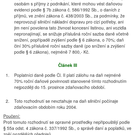
osobám s příjmy z podnikání, které mohou vést daňovou
evidenci podle § 7b zákona č. 586/1992 Sb., o daních z
příjmů, ve znění zákona č. 438/2003 Sb., za podmínky, že
neprovozují silniční nákladní dopravu pro cizí potřeby, ani
jim není povolena tato živnost koncesní listinou, ani vozidla
nepronajímají, se snižuje příslušná roční sazba daně včetně
snížení, popřípadě zvýšení podle § 6 zákona, o 70%; daň
činí 30% příslušné roční sazby daně (po snížení a zvýšení
podle § 6 zákona), nejméně 7 800,- Kč.
Článek III
1.
Poplatníci daně podle Čl. II platí zálohu na daň nejméně
70% roční daňové povinnosti stanovené tímto rozhodnutím
nejpozději do 15. prosince zdaňovacího období.
2.
Toto rozhodnutí se nevztahuje na daň silniční počínaje
zdaňovacím obdobím roku 2004.
Poučení:
Proti tomuto rozhodnutí se opravné prostředky nepřipouštějí podle
§ 55a odst. 4 zákona č. 337/1992 Sb., o správě daní a poplatků, ve
zněí pozdějších předpisů.