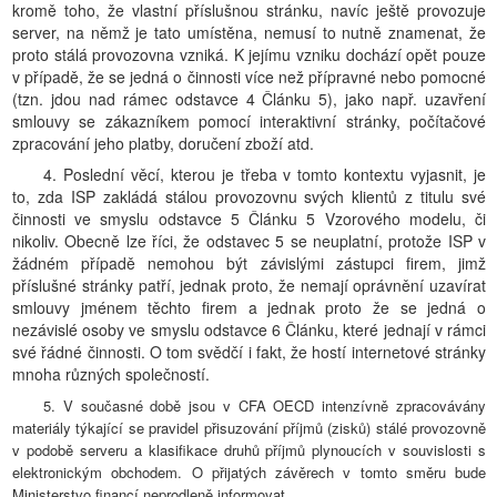
kromě toho, že vlastní příslušnou stránku, navíc ještě provozuje
server, na němž je tato umístěna, nemusí to nutně znamenat, že
proto stálá provozovna vzniká. K jejímu vzniku dochází opět pouze
v případě, že se jedná o činnosti více než přípravné nebo pomocné
(tzn. jdou nad rámec odstavce 4 Článku 5), jako např. uzavření
smlouvy se zákazníkem pomocí interaktivní stránky, počítačové
zpracování jeho platby, doručení zboží atd.
4. Poslední věcí, kterou je třeba v tomto kontextu vyjasnit, je
to, zda ISP zakládá stálou provozovnu svých klientů z titulu své
činnosti ve smyslu odstavce 5 Článku 5 Vzorového modelu, či
nikoliv. Obecně lze říci, že odstavec 5 se neuplatní, protože ISP v
žádném případě nemohou být závislými zástupci firem, jimž
příslušné stránky patří, jednak proto, že nemají oprávnění uzavírat
smlouvy jménem těchto firem a jednak proto že se jedná o
nezávislé osoby ve smyslu odstavce 6 Článku, které jednají v rámci
své řádné činnosti. O tom svědčí i fakt, že hostí internetové stránky
mnoha různých společností.
5. V současné době jsou v CFA OECD intenzívně zpracovávány
materiály týkající se pravidel přisuzování příjmů (zisků) stálé provozovně
v podobě serveru a klasifikace druhů příjmů plynoucích v souvislosti s
elektronickým obchodem. O přijatých závěrech v tomto směru bude
Ministerstvo financí neprodleně informovat.