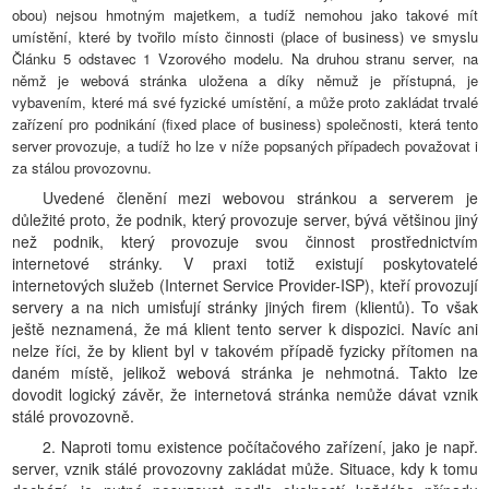
obou) nejsou hmotným majetkem, a tudíž nemohou jako takové mít
umístění, které by tvořilo místo činnosti (place of business) ve smyslu
Článku 5 odstavec 1 Vzorového modelu. Na druhou stranu server, na
němž je webová stránka uložena a díky němuž je přístupná, je
vybavením, které má své fyzické umístění, a může proto zakládat trvalé
zařízení pro podnikání (fixed place of business) společnosti, která tento
server provozuje, a tudíž ho lze v níže popsaných případech považovat i
za stálou provozovnu.
Uvedené členění mezi webovou stránkou a serverem je
důležité proto, že podnik, který provozuje server, bývá většinou jiný
než podnik, který provozuje svou činnost prostřednictvím
internetové stránky. V praxi totiž existují poskytovatelé
internetových služeb (Internet Service Provider-ISP), kteří provozují
servery a na nich umisťují stránky jiných firem (klientů). To však
ještě neznamená, že má klient tento server k dispozici. Navíc ani
nelze říci, že by klient byl v takovém případě fyzicky přítomen na
daném místě, jelikož webová stránka je nehmotná. Takto lze
dovodit logický závěr, že internetová stránka nemůže dávat vznik
stálé provozovně.
2. Naproti tomu existence počítačového zařízení, jako je např.
server, vznik stálé provozovny zakládat může. Situace, kdy k tomu