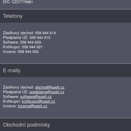
DIČ: CZ27776981
Telefony
Zásilkový obchod: 558 944 614
Předplatné ÚZ: 558 944 615
Software: 558 944 629
Knihkupci: 558 944 621
Inzerce: 558 944 634
E-maily
Zásilkový obchod:
obchod@sagit.cz
Předplatné ÚZ:
predplatne@sagit.cz
Software:
software@sagit.cz
Knihkupci:
knihkupci@sagit.cz
Inzerce:
inzerce@sagit.cz
Obchodní podmínky