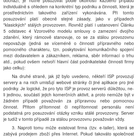
dochází, je nutné posuzovat podle okolností každého případu
individuálně s ohledem na konkrétní typ podniku a činnosti, která je
prostřednictvím takového zařízení vykonávána. Při tomto
posuzování platí obecně stejné zásady, jako v případech
"klasických" stálých provozoven. Rovněž platí i ustanovení Článku
5 odstavec 4 Vzorového modelu smlouvy o zamezení dvojího
zdanění, který rámcově stanovuje, co se za stálou provozovnu
nepovažuje (jedná se víceméně o činnosti přípravného nebo
pomocného charakteru, tzn. poskytování komunikačního spojení
mezi dodavatelem a zákazníkem, reklama, sběr informací o trhu
atd., pokud ovšem netvoří hlavní část podnikatelské činnosti firmy
jako celku):
Na druhé straně, jak již bylo uvedeno, někteří ISP provozují
servery a na nich umisťují webové stránky či jiné aplikace pro jiné
podniky. Je logické, že pro tyto ISP je provoz serverů důležitou, ne-
li jedinou, součástí jejich komerčních aktivit, a proto nemůže být v
žádném případě považován za přípravnou nebo pomocnou
činnost. Přitom přítomnost či nepřítomnost personálu není
podstatná pro posuzování otázky vzniku stálé provozovny. Server
je tudíž v tomto případě za stálou provozovnu považován vždy.
3. Naproti tomu může existovat firma (tzv. e-tailer), která se
zabývá prodejem zboží přes Internet. Pokud takováto společnost