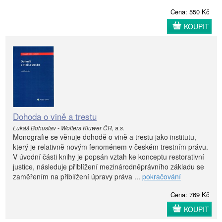
Cena: 550 Kč
KOUPIT
Dohoda o vině a trestu
Lukáš Bohuslav - Wolters Kluwer ČR, a.s.
Monografie se věnuje dohodě o vině a trestu jako institutu,
který je relativně novým fenoménem v českém trestním právu.
V úvodní části knihy je popsán vztah ke konceptu restorativní
justice, následuje přiblížení mezinárodněprávního základu se
zaměřením na přiblížení úpravy práva ...
pokračování
Cena: 769 Kč
KOUPIT