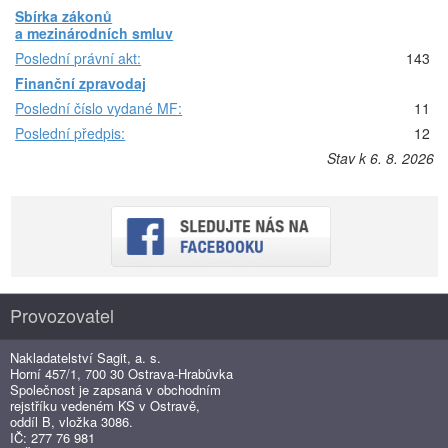
Sbírka zákonů
a mezinárodních smluv
Poslední právní akt:
143
Finanční zpravodaj
Poslední číslo vydané MF:
11
Poslední předpis:
12
Stav k 6. 8. 2026
Provozovatel
Nakladatelství Sagit, a. s.
Horní 457/1, 700 30 Ostrava-Hrabůvka
Společnost je zapsaná v obchodním
rejstříku vedeném KS v Ostravě,
oddíl B, vložka 3086.
IČ: 277 76 981