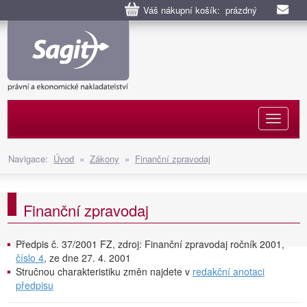
Váš nákupní košík: prázdný
Naviga
Navigace:
Úvod
»
Zákony
»
Finanční zpravodaj
Finanční zpravodaj
Předpis č. 37/2001 FZ, zdroj: Finanční zpravodaj ročník 2001,
číslo 4
, ze dne 27. 4. 2001
Stručnou charakteristiku změn najdete v
redakční anotaci
předpisu