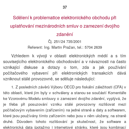
37
Sdělení k problematice elektronického obchodu při
uplatňování mezinárodních smluv o zamezení dvojího
zdanění
Čj. 251/24 735/2001
Referent: Ing. Martin Pražan, tel.: 5704 2639
Vzhledem k vývoji v oblasti elektronických médií a s tím
souvisejícího elektronického obchodování a v návaznosti na často
vznikající diskuse a dotazy o tom, zda a jak používání
počítačového vybavení při elektronických transakcích dává
vzniknout stálé provozovně, se sděluje následující:
1. Z posledních závěrů Výboru OECD pro fiskální záležitosti (CFA) v
této oblasti, které jím byly v schváleny a stanou se součástí Komentáře
ke Vzorovému Modelu smlouvy o zamezení dvojího zdanění, vyplývá, že
je třeba při posuzování vzniku stálé provozovny rozlišovat mezi
počítačovým vybavením (zařízením) na jedné straně a daty a softwarem,
které jsou používány tímto zařízením nebo jsou v něm uloženy, na straně
druhé. Důvodem tohoto rozlišování je skutečnost, že software a
elektronická data (potažmo i internetové stránky, které jsou kombinací