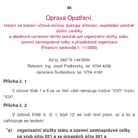
66
Oprava Opatření,
kterým se stanoví účtová osnova, postupy účtování, uspořádání položek
účetní závěrky
a obsahové vymezení těchto položek pro organizační složky státu,
územní samosprávné celky a příspěvkové organizace
(Finanční zpravodaj č. 11/2000)
Ad čj. 282/76 104/2000
Referent: Ing. Josef Podhorský, tel. 5704 4258
Jaroslava Svobodová, tel. 5704 4163
Příloha č. 1
V účtové třídě 7 a 8 se ve třetí větě nahrazuje číslice "XVII" číslicí
"XIX".
Příloha č. 2
V účtové třídě 0, čl. I, bod 12 se ruší text písm. a) a b) a
nahrazuje se textem:
"a)
organizační složky státu a územní samosprávné celky
na vrub účtu 021 a ve prospěch účtu 901 a