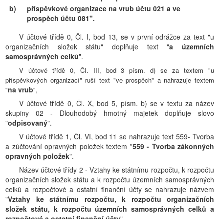
b)
příspěvkové organizace na vrub účtu 021 a ve
prospěch účtu 081".
V účtové třídě 0, Čl. I, bod 13, se v první odrážce za text "u
organizačních složek státu" doplňuje text "
a územních
samosprávných celků
".
V účtové třídě 0, ČI. III, bod 3 písm. d) se za textem "u
příspěvkových organizací" ruší text "ve prospěch" a nahrazuje textem
na vrub
"
",
V účtové třídě 0, Čl. X, bod 5, písm. b) se v textu za název
skupiny 02 - Dlouhodobý hmotný majetek doplňuje slovo
"
odpisovaný
".
V účtové třídě 1, Čl. VI, bod 11 se nahrazuje text 559- Tvorba
a zúčtování opravných položek textem "
559 - Tvorba zákonných
opravných položek
".
Název účtové třídy 2 - Vztahy ke státnímu rozpočtu, k rozpočtu
organizačních složek státu a k rozpočtu územních samosprávných
celků a rozpočtové a ostatní finanční účty se nahrazuje názvem
"
Vztahy ke státnímu rozpočtu, k rozpočtu organizačních
složek státu, k rozpočtu územních samosprávných celků a
rozpočtové a ostatní finanční účty
".