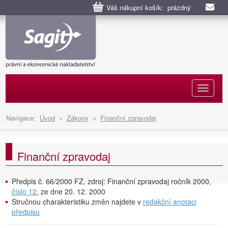
Váš nákupní košík: prázdný
Naviga
Navigace:
Úvod
»
Zákony
»
Finanční zpravodaj
Finanční zpravodaj
Předpis č. 66/2000 FZ, zdroj: Finanční zpravodaj ročník 2000,
číslo 12
, ze dne 20. 12. 2000
Stručnou charakteristiku změn najdete v
redakční anotaci
předpisu