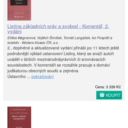
Listina základních práv a svobod - Komentář, 2.
vydání
Eliška Wagnerová, Vojtěch Šimíček, Tomáš Langáček, Ivo Pospíšil a
kolektiv - Wolters Kluwer ČR, a.s.
2., doplněné a aktualizované vydání přináší po 11 letech ještě
podrobnější výklad ustanovení Listiny, který se snaží autoři
uvádět v širších mezinárodněprávních či srovnávacích
souvislostech. V komentáři se rozsáhle pracuje s domácí
judikaturou obecných soudů a zejména
Ústavního ...
pokračování
Cena: 3 339 Kč
KOUPIT