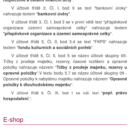
V účtové třídě 2, Čl. I, bod 9 se text "bankovní úroky"
nahrazuje textem "
bankovní úvěry
".
V účtové třídě 3, Čl. I, bod 3 se v první větě text "příspěvkové
organizace územní samosprávné celky" nahrazuje textem
"
příspěvkové organizace a územní samosprávné celky
".
V účtové třídě 5, Čl. II, bod 3.4 se text "FKPS" nahrazuje
textem "
fondu kulturních a sociálních potřeb
".
V účtové třídě 6, Čl. II, bod 5 se název účtové skupiny 65-
Tržby z prodeje majetku, rezervy, časové rozlišení a opravné
položky nahrazuje názvem "
Tržby z prodeje majetku, rezervy u
opravné položky
".V textu bodu 5.7 se název účtové skupiny 09 -
Opravné položky k nabytému majetku nahrazuje názvem "
Opravné
položky k dlouhodobému majetku
".
popř. právo
V účtové třídě 9, Čl. lX, bod 1 se ruší text "
hospodaření
,".
E-shop