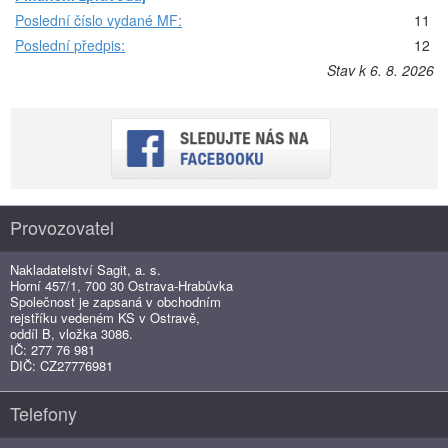
Poslední číslo vydané MF:
11
Poslední předpis:
12
Stav k 6. 8. 2026
Provozovatel
Nakladatelství Sagit, a. s.
Horní 457/1, 700 30 Ostrava-Hrabůvka
Společnost je zapsaná v obchodním
rejstříku vedeném KS v Ostravě,
oddíl B, vložka 3086.
IČ: 277 76 981
DIČ: CZ27776981
Telefony