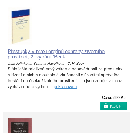
Přestupky v praxi orgánů ochrany životního
prostředí, 2. vydání /Beck
Jitka Jelínková, Svatava Havelková - C. H. Beck
Stále ještě relativně nový zákon o odpovědnosti za přestupky
a řízení o nich a dlouholeté zkušenosti s úskalími správního
trestání na úseku životního prostředí – to jsou zdroje, z nichž
vychází druhé vydání ...
pokračování
Cena: 590 Kč
KOUPIT