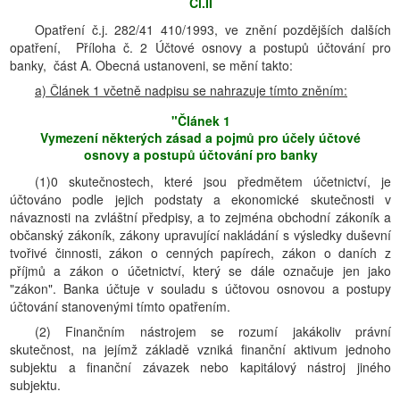
Čl.II
Opatření č.j. 282/41 410/1993, ve znění pozdějších dalších
opatření, Příloha č. 2 Účtové osnovy a postupů účtování pro
banky, část A. Obecná ustanoveni, se mění takto:
a) Článek 1 včetně nadpisu se nahrazuje tímto zněním:
"Článek 1
Vymezení některých zásad a pojmů pro účely účtové
osnovy a postupů účtování pro banky
(1)0 skutečnostech, které jsou předmětem účetnictví, je
účtováno podle jejich podstaty a ekonomické skutečnosti v
návaznosti na zvláštní předpisy, a to zejména obchodní zákoník a
občanský zákoník, zákony upravující nakládání s výsledky duševní
tvořivé činnosti, zákon o cenných papírech, zákon o daních z
příjmů a zákon o účetnictví, který se dále označuje jen jako
"zákon". Banka účtuje v souladu s účtovou osnovou a postupy
účtování stanovenými tímto opatřením.
(2) Finančním nástrojem se rozumí jakákoliv právní
skutečnost, na jejímž základě vzniká finanční aktivum jednoho
subjektu a finanční závazek nebo kapitálový nástroj jiného
subjektu.