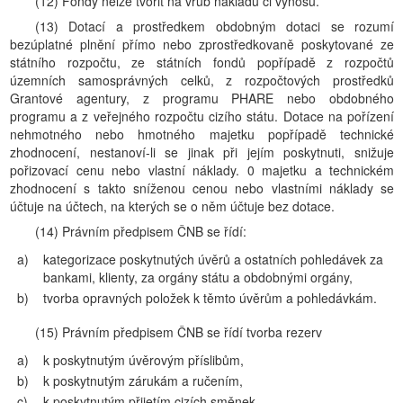
(12) Fondy nelze tvořit na vrub nákladů či výnosů.
(13) Dotací a prostředkem obdobným dotaci se rozumí
bezúplatné plnění přímo nebo zprostředkovaně poskytované ze
státního rozpočtu, ze státních fondů popřípadě z rozpočtů
územních samosprávných celků, z rozpočtových prostředků
Grantové agentury, z programu PHARE nebo obdobného
programu a z veřejného rozpočtu cizího státu. Dotace na pořízení
nehmotného nebo hmotného majetku popřípadě technické
zhodnocení, nestanoví-li se jinak při jejím poskytnuti, snižuje
pořizovací cenu nebo vlastní náklady. 0 majetku a technickém
zhodnocení s takto sníženou cenou nebo vlastními náklady se
účtuje na účtech, na kterých se o něm účtuje bez dotace.
(14) Právním předpisem ČNB se řídí:
a)
kategorizace poskytnutých úvěrů a ostatních pohledávek za
bankami, klienty, za orgány státu a obdobnými orgány,
b)
tvorba opravných položek k těmto úvěrům a pohledávkám.
(15) Právním předpisem ČNB se řídí tvorba rezerv
a)
k poskytnutým úvěrovým příslibům,
b)
k poskytnutým zárukám a ručením,
c)
k poskytnutým přijetím cizích směnek,