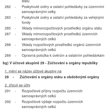
státu
282
-
Poskytnuté úvěry a ostatní pohledávky za územními
samosprávnými celky
283
-
Poskytnuté úvěry a ostatní pohledávky za veřejnými
fondy
285
-
Vklady mimorozpočtových prostředků orgánu státu
287
-
Vklady mimorozpočtových prostředků územních
samosprávných celků
288
-
Vklady rozpočtových prostředků orgánů územních
samosprávných celků
289
-
Opravná položka k úvěrům a ostatním pohledávkám
bg) V účtové skupině 29 - Zúčtování s orgány republiky
1. mění se název účtové skupiny na
29
-
Zúčtování s orgány státu a obdobnými orgány
2. zřizují se účty
291
-
Rozpočtové příjmy rozpočtu územních
samosprávných celků
292
-
Rozpočtové výdaje rozpočtu územních
samosprávných celků