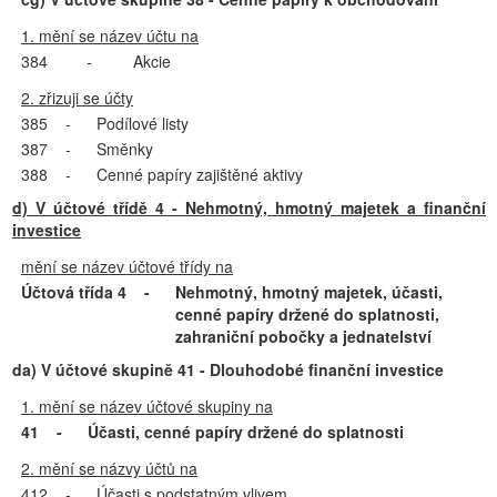
1. mění se název účtu na
384
-
Akcie
2. zřizuji se účty
385
-
Podílové listy
387
-
Směnky
388
-
Cenné papíry zajištěné aktivy
d) V účtové třídě 4 - Nehmotný, hmotný majetek a finanční
investice
mění se název účtové třídy na
Účtová třída 4
-
Nehmotný, hmotný majetek, účasti,
cenné papíry držené do splatnosti,
zahraniční pobočky a jednatelství
da) V účtové skupině 41 - Dlouhodobé finanční investice
1. mění se název účtové skupiny na
41
-
Účasti, cenné papíry držené do splatnosti
2. mění se názvy účtů na
412
-
Účasti s podstatným vlivem