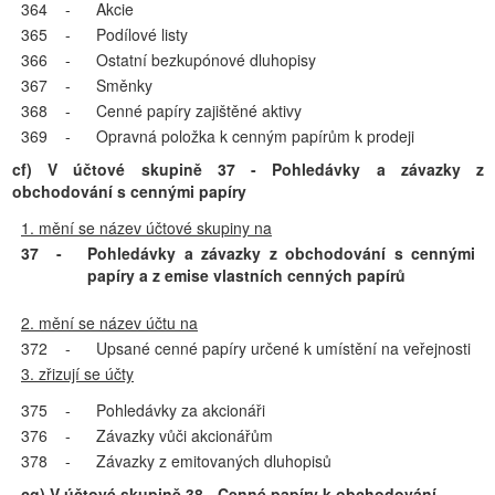
364
-
Akcie
365
-
Podílové listy
366
-
Ostatní bezkupónové dluhopisy
367
-
Směnky
368
-
Cenné papíry zajištěné aktivy
369
-
Opravná položka k cenným papírům k prodeji
cf) V účtové skupině 37 - Pohledávky a závazky z
obchodování s cennými papíry
1. mění se název účtové skupiny na
37
-
Pohledávky a závazky z obchodování s cennými
papíry
a z emise vlastních cenných papírů
2. mění se název účtu na
372
-
Upsané cenné papíry určené k umístění na veřejnosti
3. zřizují se účty
375
-
Pohledávky za akcionáři
376
-
Závazky vůči akcionářům
378
-
Závazky z emitovaných dluhopisů
cg) V účtové skupině 38 - Cenné papíry k obchodování