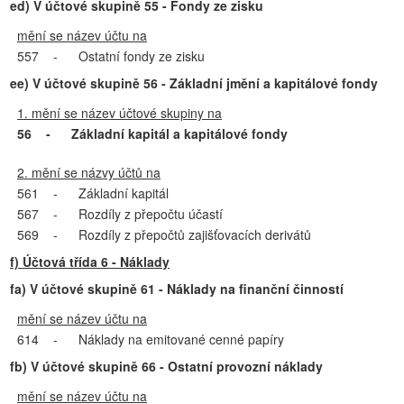
ed) V účtové skupině 55 - Fondy ze zisku
mění se název účtu na
557
-
Ostatní fondy ze zisku
ee) V účtové skupině 56 - Základní jmění a kapitálové fondy
1. mění se název účtové skupiny na
56
-
Základní kapitál a kapitálové fondy
2. mění se názvy účtů na
561
-
Základní kapitál
567
-
Rozdíly z přepočtu účastí
569
-
Rozdíly z přepočtů zajišťovacích derivátů
f) Účtová třída 6 - Náklady
fa) V účtové skupině 61 - Náklady na finanční činností
mění se název účtu na
614
-
Náklady na emitované cenné papíry
fb) V účtové skupině 66 - Ostatní provozní náklady
mění se název účtu na