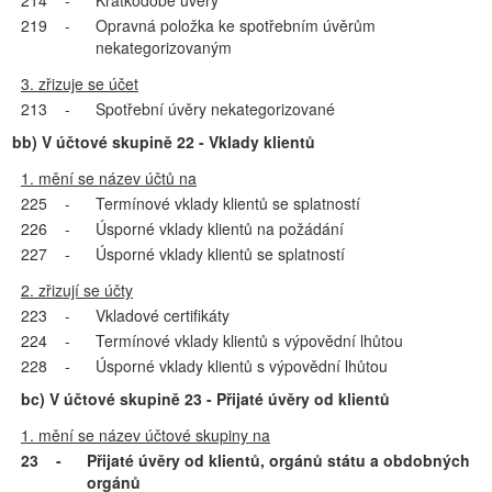
214
-
Krátkodobé úvěry
219
-
Opravná položka ke spotřebním úvěrům
nekategorizovaným
3. zřizuje se účet
213
-
Spotřební úvěry nekategorizované
bb) V účtové skupině 22 - Vklady klientů
1. mění se název účtů na
225
-
Termínové vklady klientů se splatností
226
-
Úsporné vklady klientů na požádání
227
-
Úsporné vklady klientů se splatností
2. zřizují se účty
223
-
Vkladové certifikáty
224
-
Termínové vklady klientů s výpovědní lhůtou
228
-
Úsporné vklady klientů s výpovědní lhůtou
bc) V účtové skupině 23 - Přijaté úvěry od klientů
1. mění se název účtové skupiny na
23
-
Přijaté úvěry od klientů, orgánů státu a obdobných
orgánů