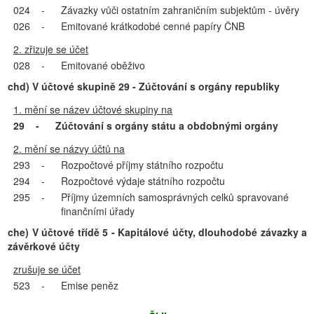
024
-
Závazky vůči ostatním zahraničním subjektům - úvěry
026
-
Emitované krátkodobé cenné papíry ČNB
2. zřizuje se účet
028
-
Emitované oběživo
chd) V účtové skupině 29 - Zúčtování s orgány republiky
1. mění se název účtové skupiny na
29
-
Zúčtování s orgány státu a obdobnými orgány
2. mění se názvy účtů na
293
-
Rozpočtové příjmy státního rozpočtu
294
-
Rozpočtové výdaje státního rozpočtu
295
-
Příjmy územních samosprávných celků spravované
finančními úřady
che) V účtové třídě 5 - Kapitálové účty, dlouhodobé závazky a
závěrkové účty
zrušuje se účet
523
-
Emise peněz