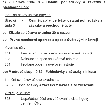
c) V účtové třídě 3 - Ostatní pohledávky a závazky a
přechodné účty
mění se název účtové třídy na
Účtová
-
Cenné papíry, deriváty, ostatní pohledávky a
třída 3
závazky a přechodné účty
ca) Zřizuje se účtová skupina 30 s názvem
30 - Pevné termínové operace a opce s úvěrovými nástroji
zřizují se účty
301
Pevné termínové operace s úvěrovými nástroji
303
Nakoupené opce na úvěrové nástroje
304
Prodané opce na úvěrové nástroje
cb) V účtové skupině 32 - Pohledávky a závazky z inkasa
1. mění se název účtové skupiny na
32
-
Pohledávky a závazky z inkasa a ze zúčtování
2. zřizuje se účet
323
-
Uspořádací účet pro zúčtování s clearingovým
centrem ČNB