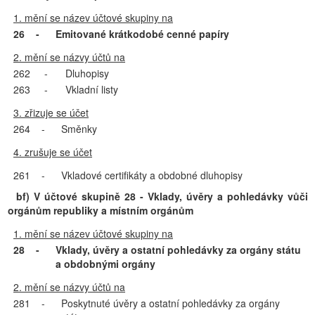
1. mění se název účtové skupiny na
26
-
Emitované krátkodobé cenné papíry
2. mění se názvy účtů na
262
-
Dluhopisy
263
-
Vkladní listy
3. zřizuje se účet
264
-
Směnky
4. zrušuje se účet
261
-
Vkladové certifikáty a obdobné dluhopisy
bf) V účtové skupině 28 - Vklady, úvěry a pohledávky vůči
orgánům republiky a místním orgánům
1. mění se název účtové skupiny na
28
-
Vklady, úvěry a ostatní pohledávky za orgány státu
a obdobnými orgány
2. mění se názvy účtů na
281
-
Poskytnuté úvěry a ostatní pohledávky za orgány