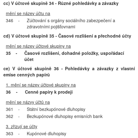
cc) V účtové skupině 34 - Různé pohledávky a závazky
mění se název účtu na
346
-
Zúčtování s orgány sociálního zabezpečení a
zdravotními pojišťovnami
cd) V účtové skupině 35 - Časové rozlišení a přechodné účty
mění se název účtové skupiny na
35
-
Časové rozlišeni, dohadné položky, uspořádací
účet
ce) V účtové skupině 36 - Pohledávky a závazky z vlastní
emise cenných papírů
1. mění se název účtové skupiny na
36
-
Cenné papíry k prodeji
mění se názvy účtů na
361
-
Státní bezkupónové dluhopisy
362
-
Bezkupónové dluhopisy emisních bank
3. zřizují se účty
363
-
Kupónové dluhopisy