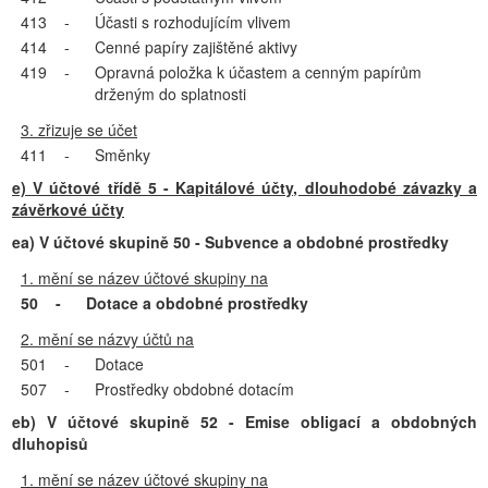
413
-
Účasti s rozhodujícím vlivem
414
-
Cenné papíry zajištěné aktivy
419
-
Opravná položka k účastem a cenným papírům
drženým do splatnosti
3. zřizuje se účet
411
-
Směnky
e) V účtové třídě 5 - Kapitálové účty, dlouhodobé závazky a
závěrkové účty
ea) V účtové skupině 50 - Subvence a obdobné prostředky
1. mění se název účtové skupiny na
50
-
Dotace a obdobné prostředky
2. mění se názvy účtů na
501
-
Dotace
507
-
Prostředky obdobné dotacím
eb) V účtové skupině 52 - Emise obligací a obdobných
dluhopisů
1. mění se název účtové skupiny na