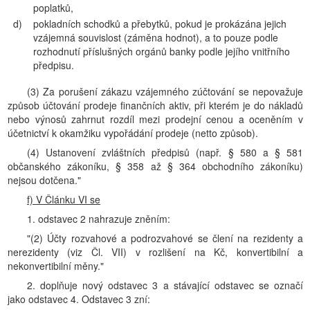
poplatků,
d)
pokladních schodků a přebytků, pokud je prokázána jejich
vzájemná souvislost (záměna hodnot), a to pouze podle
rozhodnutí příslušných orgánů banky podle jejího vnitřního
předpisu.
(3) Za porušení zákazu vzájemného zúčtování se nepovažuje
způsob účtování prodeje finančních aktiv, při kterém je do nákladů
nebo výnosů zahrnut rozdíl mezi prodejní cenou a oceněním v
účetnictví k okamžiku vypořádání prodeje (netto způsob).
(4) Ustanovení zvláštních předpisů (např. § 580 a § 581
občanského zákoníku, § 358 až § 364 obchodního zákoníku)
nejsou dotčena."
f) V Článku VI se
1. odstavec 2 nahrazuje zněním:
"(2) Účty rozvahové a podrozvahové se člení na rezidenty a
nerezidenty (viz Čl. VII) v rozlišení na Kč, konvertibilní a
nekonvertibilní měny."
2. doplňuje nový odstavec 3 a stávající odstavec se označí
jako odstavec 4. Odstavec 3 zní: