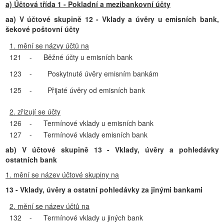
a) Účtová třída 1 - Pokladní a mezibankovní účty
aa) V účtové skupině 12 - Vklady a úvěry u emisních bank,
šekové poštovní účty
1. mění se názvy účtů na
121
-
Běžné účty u emisních bank
123
-
Poskytnuté úvěry emisním bankám
125
-
Přijaté úvěry od emisních bank
2. zřizují se účty
126
-
Termínové vklady u emisních bank
127
-
Termínové vklady emisních bank
ab) V účtové skupině 13 - Vklady, úvěry a pohledávky
ostatních bank
1. mění se název účtové skupiny na
13 - Vklady, úvěry a ostatní pohledávky za jinými bankami
2. mění se název účtů na
132
-
Termínové vklady u jiných bank