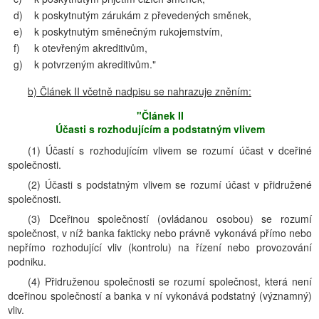
d)
k poskytnutým zárukám z převedených směnek,
e)
k poskytnutým směnečným rukojemstvím,
f)
k otevřeným akreditivům,
g)
k potvrzeným akreditivům."
b) Článek II včetně nadpisu se nahrazuje zněním:
"Článek II
Účasti s rozhodujícím a podstatným vlivem
(1) Účastí s rozhodujícím vlivem se rozumí účast v dceřiné
společnosti.
(2) Účasti s podstatným vlivem se rozumí účast v přidružené
společnosti.
(3) Dceřinou společností (ovládanou osobou) se rozumí
společnost, v níž banka fakticky nebo právně vykonává přímo nebo
nepřímo rozhodující vliv (kontrolu) na řízení nebo provozování
podniku.
(4) Přidruženou společnosti se rozumí společnost, která není
dceřinou společností a banka v ní vykonává podstatný (významný)
vliv.