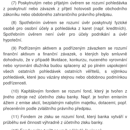
(7) Poskytnutým nebo přijatým úvěrem se rozumí pohledávka
z poskytnutí nebo závazek z přijetí hotovosti podle obchodního
zákoníku nebo obdobného zahraničního právního předpisu.
(8) Spotřebním úvěrem se rozumí úvěr poskytnutý fyzické
osobě pro osobní účely a pohledávka z karet (např. kreditních).
Spotřebním úvěrem není úvěr pro účely podnikání a úvěr
hypoteční.
(9) Podřízeným aktivem a podřízeným závazkem se rozumí
finanční aktivum a finanční závazek, o kterých bylo smluvně
dohodnuto, že v případě likvidace, konkurzu, nuceného vyrovnání
nebo vyrovnáni dlužníka budou splaceny až po plném uspokojení
všech ostatních pohledávek ostatních věřitelů, s výjimkou
pohledávek, které jsou vázány stejnou nebo obdobnou podmínkou
podřízenosti.
(10) Kapitálovým fondem se rozumí fond, který je tvořen z
jiného zdroje než účetního zisku banky. Např. je tvořen emisním
ážiem z emise akcií, bezplatným nabytím majetku, dotacemi, popř.
přeceněním podle zvláštního právního předpisu.
(11) Fondem ze zisku se rozumí fond, který banka vytváří v
průběhu své činnosti výhradně z účetního zisku banky.