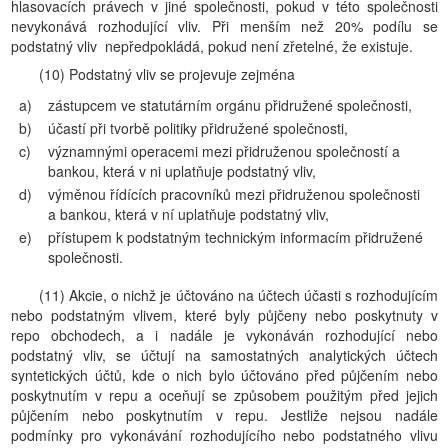
hlasovacích právech v jiné společnosti, pokud v této společnosti
nevykonává rozhodující vliv. Při menším než 20% podílu se
podstatný vliv nepředpokládá, pokud není zřetelné, že existuje.
(10) Podstatný vliv se projevuje zejména
a)
zástupcem ve statutárním orgánu přidružené společnosti,
b)
účastí při tvorbě politiky přidružené společnosti,
c)
významnými operacemi mezi přidruženou společností a
bankou, která v ni uplatňuje podstatný vliv,
d)
výměnou řídících pracovníků mezi přidruženou společnosti
a bankou, která v ní uplatňuje podstatný vliv,
e)
přístupem k podstatným technickým informacím přidružené
společnosti.
(11) Akcie, o nichž je účtováno na účtech účasti s rozhodujícím
nebo podstatným vlivem, které byly půjčeny nebo poskytnuty v
repo obchodech, a i nadále je vykonáván rozhodující nebo
podstatný vliv, se účtují na samostatných analytických účtech
syntetických účtů, kde o nich bylo účtováno před půjčením nebo
poskytnutím v repu a oceňují se způsobem použitým před jejich
půjčením nebo poskytnutím v repu. Jestliže nejsou nadále
podmínky pro vykonávání rozhodujícího nebo podstatného vlivu