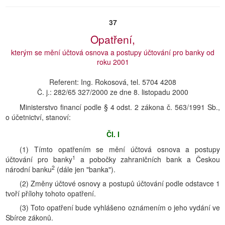
37
Opatření,
kterým se mění účtová osnova a postupy účtování pro banky od
roku 2001
Referent: Ing. Rokosová, tel. 5704 4208
Č. j.: 282/65 327/2000 ze dne 8. listopadu 2000
Ministerstvo financí podle § 4 odst. 2 zákona č. 563/1991 Sb.,
o účetnictví, stanoví:
ČI. I
(1) Tímto opatřením se mění účtová osnova a postupy
1
účtování pro banky
a pobočky zahraničních bank a Českou
2
národní banku
(dále jen "banka").
(2) Změny účtové osnovy a postupů účtování podle odstavce 1
tvoří přílohy tohoto opatření.
(3) Toto opatření bude vyhlášeno oznámením o jeho vydání ve
Sbírce zákonů.