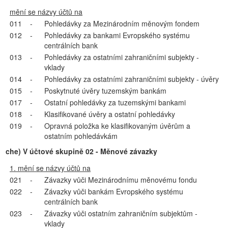
mění se názvy účtů na
011
-
Pohledávky za Mezinárodním měnovým fondem
012
-
Pohledávky za bankami Evropského systému
centrálních bank
013
-
Pohledávky za ostatními zahraničními subjekty -
vklady
014
-
Pohledávky za ostatními zahraničními subjekty - úvěry
015
-
Poskytnuté úvěry tuzemským bankám
017
-
Ostatní pohledávky za tuzemskými bankami
018
-
Klasifikované úvěry a ostatní pohledávky
019
-
Opravná položka ke klasifikovaným úvěrům a
ostatním pohledávkám
che) V účtové skupině 02 - Měnové závazky
1. mění se názvy účtů na
021
-
Závazky vůči Mezinárodnímu měnovému fondu
022
-
Závazky vůči bankám Evropského systému
centrálních bank
023
-
Závazky vůči ostatním zahraničním subjektům -
vklady