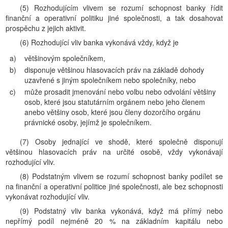
(5) Rozhodujícím vlivem se rozumí schopnost banky řídit
finanční a operativní politiku jiné společnosti, a tak dosahovat
prospěchu z jejich aktivit.
(6) Rozhodující vliv banka vykonává vždy, když je
a)
většinovým společníkem,
b)
disponuje většinou hlasovacích práv na základě dohody
uzavřené s jiným společníkem nebo společníky, nebo
c)
může prosadit jmenování nebo volbu nebo odvolání většiny
osob, které jsou statutárním orgánem nebo jeho členem
anebo většiny osob, které jsou členy dozorčího orgánu
právnické osoby, jejímž je společníkem.
(7) Osoby jednající ve shodě, které společně disponují
většinou hlasovacích práv na určité osobě, vždy vykonávají
rozhodující vliv.
(8) Podstatným vlivem se rozumí schopnost banky podílet se
na finanční a operativní politice jiné společnosti, ale bez schopnosti
vykonávat rozhodující vliv.
(9) Podstatný vliv banka vykonává, když má přímý nebo
nepřímý podíl nejméně 20 % na základním kapitálu nebo