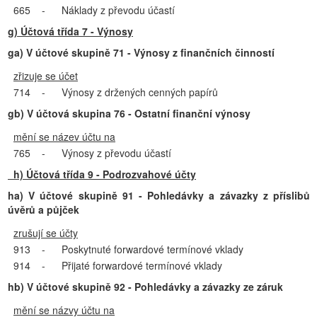
665
-
Náklady z převodu účastí
g) Účtová třída 7 - Výnosy
ga) V účtové skupině 71 - Výnosy z finančních činností
zřizuje se účet
714
-
Výnosy z držených cenných papírů
gb) V účtová skupina 76 - Ostatní finanční výnosy
mění se název účtu na
765
-
Výnosy z převodu účastí
h) Účtová třída 9 - Podrozvahové účty
ha) V účtové skupině 91 - Pohledávky a závazky z příslibů
úvěrů a půjček
zrušují se účty
913
-
Poskytnuté forwardové termínové vklady
914
-
Přijaté forwardové termínové vklady
hb) V účtové skupině 92 - Pohledávky a závazky ze záruk
mění se názvy účtu na