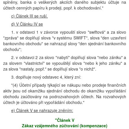
splněny, banka o veškerých akciích daného subjektu účtuje na
účtech cenných papíru k prodeji, popř. k obchodování."
c) Článek III se ruší.
d) V Článku IV se
1. v odstavci 1 v závorce vypouští slovo "swiftová" a za slovo
"zpráva" se doplňují slova "v systému SWIFT", slova "den uzavřeni
bankovního obchodu" se nahrazují slovy "den sjednání bankovního
obchodu";
2. v odstavci 2 za slovo "nabytí" doplňují slova "nebo zániku" a
za slovem "vlastnictví" se vypouštějí slova "nebo k jeho zániku" a
za slova "nastaly, popř." se doplňují slova "o nichž".
3. doplňuje nový odstavec 4, který zní:
"(4) Účetní případy týkající se nákupu nebo prodeje finančních
aktiv jsou od okamžiku sjednání obchodu do okamžiku vypořádání
obchodu zaúčtovány na podrozvahových účtech. Na rozvahových
účtech je účtováno při vypořádání obchodu."
e) Článek V se nahrazuje zněním:
"Článek V
Zákaz vzájemného zúčtování (kompenzace)