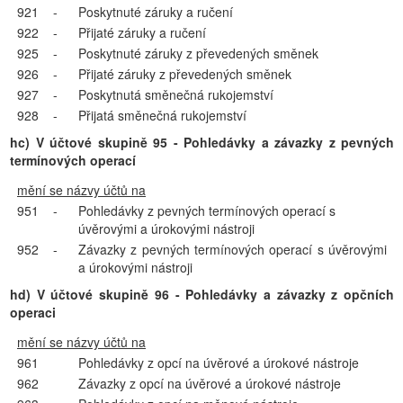
921
-
Poskytnuté záruky a ručení
922
-
Přijaté záruky a ručení
925
-
Poskytnuté záruky z převedených směnek
926
-
Přijaté záruky z převedených směnek
927
-
Poskytnutá směnečná rukojemství
928
-
Přijatá směnečná rukojemství
hc) V účtové skupině 95 - Pohledávky a závazky z pevných
termínových operací
mění se názvy účtů na
951
-
Pohledávky z pevných termínových operací s
úvěrovými a úrokovými nástroji
952
-
Závazky z pevných termínových operací s úvěrovými
a úrokovými nástroji
hd) V účtové skupině 96 - Pohledávky a závazky z opčních
operaci
mění se názvy účtů na
961
Pohledávky z opcí na úvěrové a úrokové nástroje
962
Závazky z opcí na úvěrové a úrokové nástroje