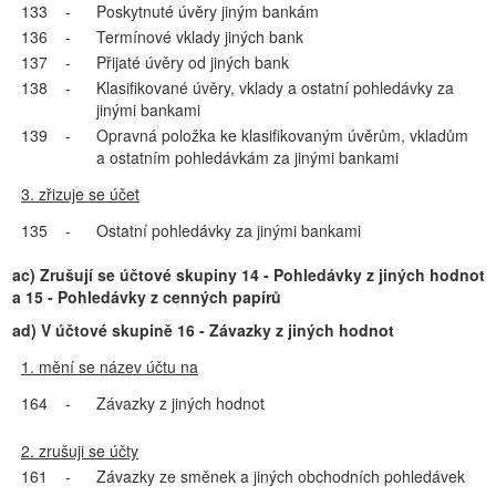
133
-
Poskytnuté úvěry jiným bankám
136
-
Termínové vklady jiných bank
137
-
Přijaté úvěry od jiných bank
138
-
Klasifikované úvěry, vklady a ostatní pohledávky za
jinými bankami
139
-
Opravná položka ke klasifikovaným úvěrům, vkladům
a ostatním pohledávkám za jinými bankami
3. zřizuje se účet
135
-
Ostatní pohledávky za jinými bankami
ac) Zrušují se účtové skupiny 14 - Pohledávky z jiných hodnot
a 15 - Pohledávky z cenných papírů
ad) V účtové skupině 16 - Závazky z jiných hodnot
1. mění se název účtu na
164
-
Závazky z jiných hodnot
2. zrušuji se účty
161
-
Závazky ze směnek a jiných obchodních pohledávek