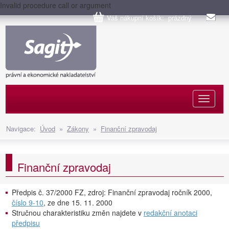
Invalid procedure call or argument
Váš nákupní košík: prázdný
Naviga
Navigace:
Úvod
»
Zákony
»
Finanční zpravodaj
Finanční zpravodaj
Předpis č. 37/2000 FZ, zdroj: Finanční zpravodaj ročník 2000,
číslo 9-10
, ze dne 15. 11. 2000
Stručnou charakteristiku změn najdete v
redakční anotaci
předpisu