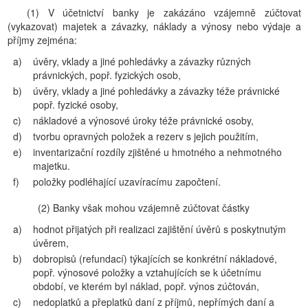
(1) V účetnictví banky je zakázáno vzájemně zúčtovat
(vykazovat) majetek a závazky, náklady a výnosy nebo výdaje a
příjmy zejména:
a)
úvěry, vklady a jiné pohledávky a závazky různých
právnických, popř. fyzických osob,
b)
úvěry, vklady a jiné pohledávky a závazky téže právnické
popř. fyzické osoby,
c)
nákladové a výnosové úroky téže právnické osoby,
d)
tvorbu opravných položek a rezerv s jejich použitím,
e)
inventarizační rozdíly zjištěné u hmotného a nehmotného
majetku.
f)
položky podléhající uzavíracímu započtení.
(2) Banky však mohou vzájemně zúčtovat částky
a)
hodnot přijatých při realizaci zajištění úvěrů s poskytnutým
úvěrem,
b)
dobropisů (refundací) týkajících se konkrétní nákladové,
popř. výnosové položky a vztahujících se k účetnímu
období, ve kterém byl náklad, popř. výnos zúčtován,
c)
nedoplatků a přeplatků daní z příjmů, nepřímých daní a