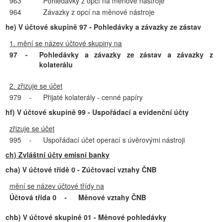
963
Pohledávky z opcí na měnové nástroje
964
Závazky z opcí na měnové nástroje
he) V účtové skupině 97 - Pohledávky a závazky ze zástav
1. mění se název účtové skupiny na
97
-
Pohledávky a závazky ze zástav a závazky z
kolaterálu
2. zřizuje se účet
979
-
Přijaté kolaterály - cenné papíry
hf) V účtové skupině 99 - Uspořádací a evidenční účty
zřizuje se účet
995
-
Uspořádací účet operací s úvěrovými nástroji
ch) Zvláštní účty emisní banky
cha) V účtové třídě 0 - Zúčtovací vztahy ČNB
mění se název účtové třídy na
Účtová třída 0
-
Měnové vztahy ČNB
chb) V účtové skupině 01 - Měnové pohledávky