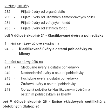
2. zřizují se účty
232
-
Přijaté úvěry od orgánů státu
233
-
Přijaté úvěry od územních samosprávných celků
234
-
Přijaté úvěry od veřejných fondů
235
-
Přijaté úvěry od státních fondů
bd) V účtové skupině 24 - Klasifikované úvěry a pohledávky
1. mění se název účtové skupiny na
24
-
Klasifikované úvěry a ostatní pohledávky za
klienty
2. mění se názvy účtů na
241
-
Sledované úvěry a ostatní pohledávky
242
-
Nestandardní úvěry a ostatní pohledávky
243
-
Pochybné úvěry a ostatní pohledávky
244
-
Ztrátové úvěry a ostatní pohledávky
249
-
Opravná položka ke klasifikovaným úvěrům a
ostatním pohledávkám za klienty
be) V účtové skupině 26 - Emise vkladových certifikátů a
obdobných dluhopisů