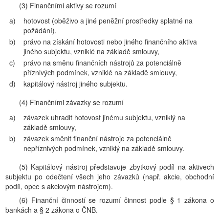
(3) Finančními aktivy se rozumí
a)
hotovost (oběživo a jiné peněžní prostředky splatné na
požádání),
b)
právo na získání hotovosti nebo jiného finančního aktiva
jiného subjektu, vzniklé na základě smlouvy,
c)
právo na směnu finančních nástrojů za potenciálně
příznivých podmínek, vzniklé na základě smlouvy,
d)
kapitálový nástroj jiného subjektu.
(4) Finančními závazky se rozumí
a)
závazek uhradit hotovost jinému subjektu, vzniklý na
základě smlouvy,
b)
závazek směnit finanční nástroje za potenciálně
nepříznivých podmínek, vzniklý na základě smlouvy.
(5) Kapitálový nástroj představuje zbytkový podíl na aktivech
subjektu po odečtení všech jeho závazků (např. akcie, obchodní
podíl, opce s akciovým nástrojem).
(6) Finanční činností se rozumí činnost podle § 1 zákona o
bankách a § 2 zákona o ČNB.