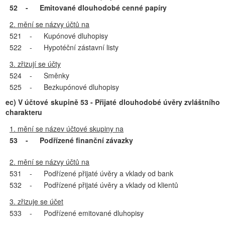
52
-
Emitované dlouhodobé cenné papíry
2. mění se názvy účtů na
521
-
Kupónové dluhopisy
522
-
Hypotéční zástavní listy
3. zřizují se účty
524
-
Směnky
525
-
Bezkupónové dluhopisy
ec) V účtové skupině 53 - Přijaté dlouhodobé úvěry zvláštního
charakteru
1. mění se název účtové skupiny na
53
-
Podřízené finanční závazky
2. mění se názvy účtů na
531
-
Podřízené přijaté úvěry a vklady od bank
532
-
Podřízené přijaté úvěry a vklady od klientů
3. zřizuje se účet
533
-
Podřízené emitované dluhopisy