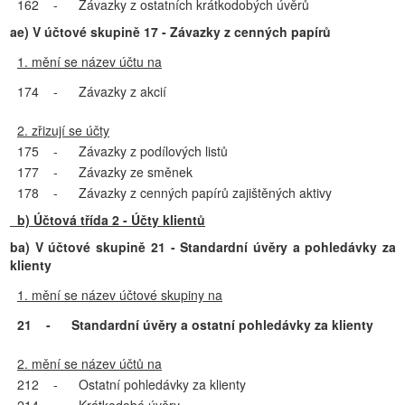
162
-
Závazky z ostatních krátkodobých úvěrů
ae) V účtové skupině 17 - Závazky z cenných papírů
1. mění se název účtu na
174
-
Závazky z akcií
2. zřizují se účty
175
-
Závazky z podílových listů
177
-
Závazky ze směnek
178
-
Závazky z cenných papírů zajištěných aktivy
b) Účtová třída 2 - Účty klientů
ba) V účtové skupině 21 - Standardní úvěry a pohledávky za
klienty
1. mění se název účtové skupiny na
21
-
Standardní úvěry a ostatní pohledávky za klienty
2. mění se název účtů na
212
-
Ostatní pohledávky za klienty