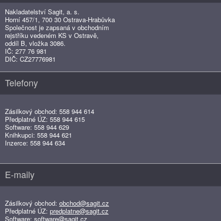
Nakladatelství Sagit, a. s.
Horní 457/1, 700 30 Ostrava-Hrabůvka
Společnost je zapsaná v obchodním
rejstříku vedeném KS v Ostravě,
oddíl B, vložka 3086.
IČ: 277 76 981
DIČ: CZ27776981
Telefony
Zásilkový obchod: 558 944 614
Předplatné ÚZ: 558 944 615
Software: 558 944 629
Knihkupci: 558 944 621
Inzerce: 558 944 634
E-maily
Zásilkový obchod:
obchod@sagit.cz
Předplatné ÚZ:
predplatne@sagit.cz
Software:
software@sagit.cz