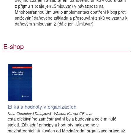
dvojího zdanění a zabránění daňovému úniku v oboru daní
z příjmu 1 (dále jen „Smlouva“) v návaznosti na
Mnohostrannou úmluvu o implementaci opatření k boji proti
snižování daňového základu a přesouvání zisků ve vztahu k
daňovým smlouvám 2 (dále jen „Úmluva“)
E-shop
Etika a hodnoty v organizacích
Iveta Chmielová Dalajková - Wolters Kluwer ČR, a.s.
esta efektivního zaměstnávání byla budována celé minulé
století. Základní principy a hodnoty nalezneme v
mezinárodních úmluvách od Mezinárodní organizace práce až