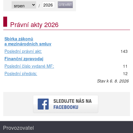
/
Právní akty 2026
Sbírka zákonů
a mezinárodních smluv
Poslední právní akt:
143
Finanční zpravodaj
Poslední číslo vydané MF:
11
Poslední předpis:
12
Stav k 6. 8. 2026
Provozovatel