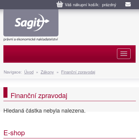
Váš nákupní košík: prázdný
Naviga
Navigace:
Úvod
»
Zákony
»
Finanční zpravodaj
Finanční zpravodaj
Hledaná částka nebyla nalezena.
E-shop