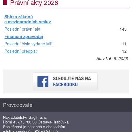
Právní akty 2026
Sbírka zákonů
a mezinárodních smluv
Poslední právní akt:
143
Finanční zpravodaj
Poslední číslo vydané MF:
11
Poslední předpis:
12
Stav k 6. 8. 2026
Provozovatel
Nakladatelství Sagit, a. s.
Horní 457/1, 700 30 Ostrava-Hrabůvka
Společnost je zapsaná v obchodním
rejstříku vedeném KS v Ostravě,