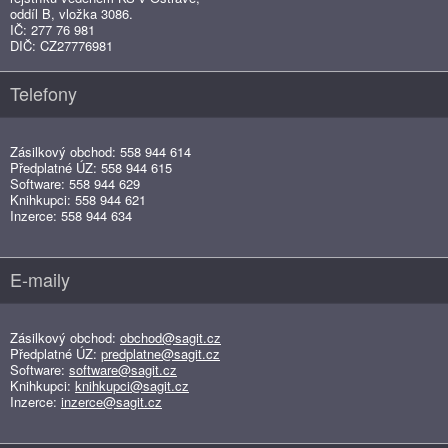
oddíl B, vložka 3086.
IČ: 277 76 981
DIČ: CZ27776981
Telefony
Zásilkový obchod: 558 944 614
Předplatné ÚZ: 558 944 615
Software: 558 944 629
Knihkupci: 558 944 621
Inzerce: 558 944 634
E-maily
Zásilkový obchod:
obchod@sagit.cz
Předplatné ÚZ:
predplatne@sagit.cz
Software:
software@sagit.cz
Knihkupci:
knihkupci@sagit.cz
Inzerce:
inzerce@sagit.cz