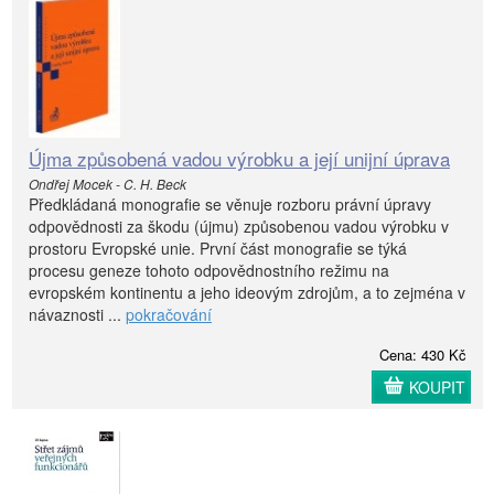
Újma způsobená vadou výrobku a její unijní úprava
Ondřej Mocek - C. H. Beck
Předkládaná monografie se věnuje rozboru právní úpravy
odpovědnosti za škodu (újmu) způsobenou vadou výrobku v
prostoru Evropské unie. První část monografie se týká
procesu geneze tohoto odpovědnostního režimu na
evropském kontinentu a jeho ideovým zdrojům, a to zejména v
návaznosti ...
pokračování
Cena: 430 Kč
KOUPIT