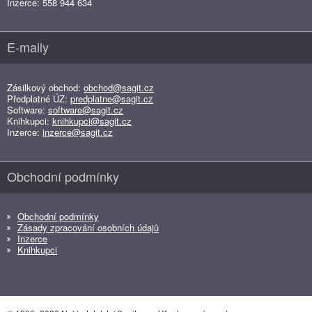
Inzerce: 558 944 634
E-maily
Zásilkový obchod:
obchod@sagit.cz
Předplatné ÚZ:
predplatne@sagit.cz
Software:
software@sagit.cz
Knihkupci:
knihkupci@sagit.cz
Inzerce:
inzerce@sagit.cz
Obchodní podmínky
Obchodní podmínky
Zásady zpracování osobních údajů
Inzerce
Knihkupci