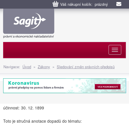
Váš nákupní košík: prázdný
Naviga
Navigace:
Úvod
»
Zákony
»
Sledování změn právních předpisů
účinnost:
30. 12. 1899
Toto je stručná anotace dopadů do tématu: