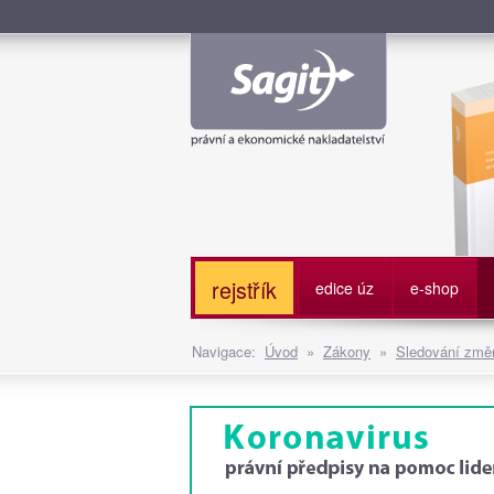
Služe
rejstřík
edice úz
e-shop
Navigace:
Úvod
»
Zákony
»
Sledování změn