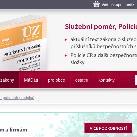
Váš nákupní košík:
bní poměr příslušníků bezpečnostních sborů, Policie ČR, Vězeňská sl
služby
zákony
M
á
D
áti
pro obce
ostatní
kontakty
 právních předpisů