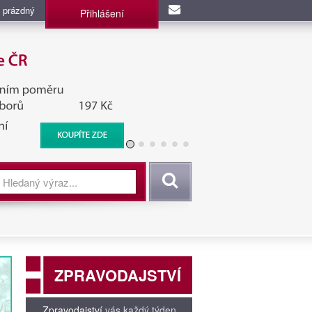
 prázdný
Přihlášení
užba, BIS, Zpravodajské
Vyhledat
ZPRAVODAJSTVÍ
Zpravodajství
vás každý týden