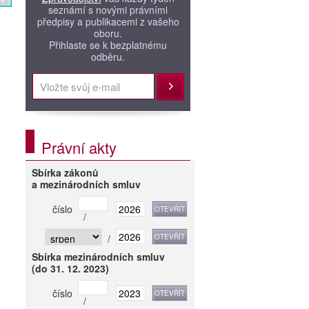
seznámí s novými právními
předpisy a publikacemi z vašeho
oboru.
Přihlaste se k bezplatnému
odběru.
Přihlásit
Právní akty
Sbírka zákonů
a mezinárodních smluv
číslo
/
/
Sbírka mezinárodních smluv
(do 31. 12. 2023)
číslo
/