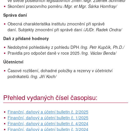
ve světle posledních legislativních změn
/Mgr. Zdeněk Schmied/
Skončení pracovního poměru
/Mgr. et Mgr. Šárka Homfray/
Správa daní
Obecná charakteristika institutu zmocnění při správě
daní. Subjekty zmocnění při správě daní
/JUDr. Radek Ondra/
Daň z přidané hodnoty
Nedobytné pohledávky z pohledu DPH
/Ing. Petr Kupčík, Ph.D./
Pravidla pro odpočet daně v roce 2025
/Ing. Václav Benda/
Účetnictví
Časové rozlišení, dohadné položky a rezervy v účetnictví
podnikatelů
/Ing. Jiří Koch/
Přehled vydaných čísel časopisu:
Finanční, daňový a účetní bulletin č. 2/2025
Finanční, daňový a účetní bulletin č. 1/2025
Finanční, daňový a účetní bulletin č. 4/2024
Finanční, daňový a účetní bulletin č. 3/2024