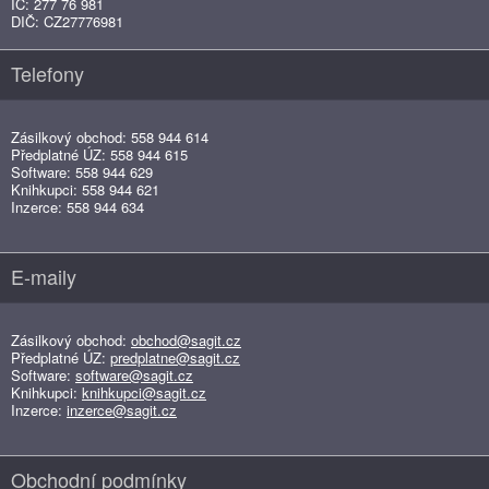
IČ: 277 76 981
DIČ: CZ27776981
Telefony
Zásilkový obchod: 558 944 614
Předplatné ÚZ: 558 944 615
Software: 558 944 629
Knihkupci: 558 944 621
Inzerce: 558 944 634
E-maily
Zásilkový obchod:
obchod@sagit.cz
Předplatné ÚZ:
predplatne@sagit.cz
Software:
software@sagit.cz
Knihkupci:
knihkupci@sagit.cz
Inzerce:
inzerce@sagit.cz
Obchodní podmínky