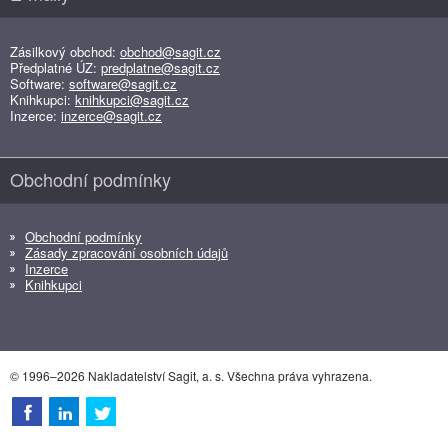
Zásilkový obchod:
obchod@sagit.cz
Předplatné ÚZ:
predplatne@sagit.cz
Software:
software@sagit.cz
Knihkupci:
knihkupci@sagit.cz
Inzerce:
inzerce@sagit.cz
Obchodní podmínky
Obchodní podmínky
Zásady zpracování osobních údajů
Inzerce
Knihkupci
© 1996–2026 Nakladatelství Sagit, a. s. Všechna práva vyhrazena.