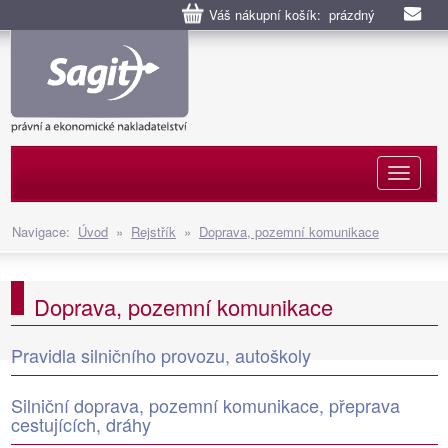
Váš nákupní košík: prázdný
Naviga
Navigace:
Úvod
»
Rejstřík
»
Doprava, pozemní komunikace
Doprava, pozemní komunikace
Pravidla silničního provozu, autoškoly
Silniční doprava, pozemní komunikace, přeprava
cestujících, dráhy