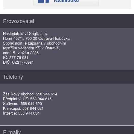
Provozovatel
Nakladatelství Sagit, a. s.
Horní 457/1, 700 30 Ostrava-Hrabůvka
Společnost je zapsaná v obchodním
rejstříku vedeném KS v Ostravě,
oddíl B, vložka 3086.
IČ: 277 76 981
DIČ: CZ27776981
Telefony
Zásilkový obchod: 558 944 614
Předplatné ÚZ: 558 944 615
Software: 558 944 629
Knihkupci: 558 944 621
Inzerce: 558 944 634
E-maily