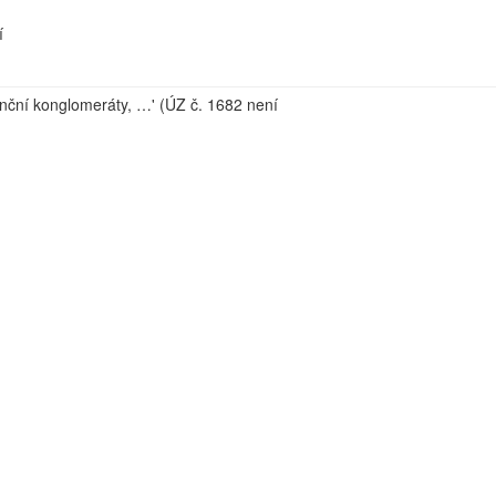
í
nční konglomeráty, …' (ÚZ č. 1682 není