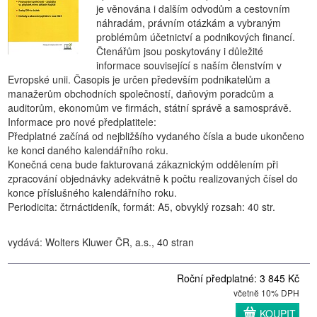
je věnována i dalším odvodům a cestovním
náhradám, právním otázkám a vybraným
problémům účetnictví a podnikových financí.
Čtenářům jsou poskytovány i důležité
informace související s naším členstvím v
Evropské unii. Časopis je určen především podnikatelům a
manažerům obchodních společností, daňovým poradcům a
auditorům, ekonomům ve firmách, státní správě a samosprávě.
Informace pro nové předplatitele:
Předplatné začíná od nejbližšího vydaného čísla a bude ukončeno
ke konci daného kalendářního roku.
Konečná cena bude fakturovaná zákaznickým oddělením při
zpracování objednávky adekvátně k počtu realizovaných čísel do
konce příslušného kalendářního roku.
Periodicita: čtrnáctideník, formát: A5, obvyklý rozsah: 40 str.
vydává: Wolters Kluwer ČR, a.s., 40 stran
Roční předplatné: 3 845 Kč
včetně 10% DPH
KOUPIT