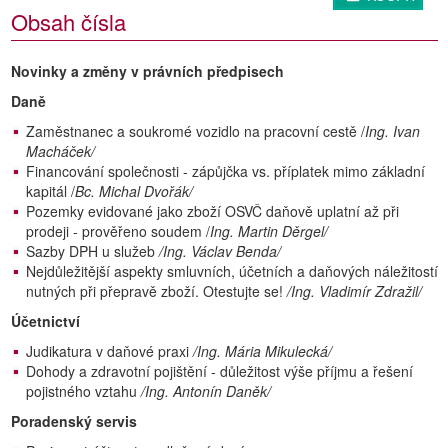
Obsah čísla
Novinky a změny v právních předpisech
Daně
Zaměstnanec a soukromé vozidlo na pracovní cestě /
Ing. Ivan
Macháček/
Financování společnosti - zápůjčka vs. příplatek mimo základní
kapitál /
Bc. Michal Dvořák/
Pozemky evidované jako zboží OSVČ daňově uplatní až při
prodeji - prověřeno soudem /
Ing. Martin Děrgel/
Sazby DPH u služeb
/Ing. Václav Benda/
Nejdůležitější aspekty smluvních, účetních a daňových náležitostí
nutných při přepravě zboží. Otestujte se!
/Ing. Vladimír Zdražil/
Účetnictví
Judikatura v daňové praxi
/Ing. Mária Mikulecká/
Dohody a zdravotní pojištění - důležitost výše příjmu a řešení
pojistného vztahu
/Ing. Antonín Daněk/
Poradenský servis