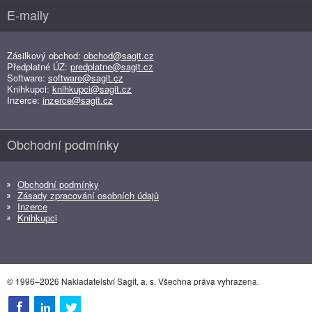
E-maily
Zásilkový obchod:
obchod@sagit.cz
Předplatné ÚZ:
predplatne@sagit.cz
Software:
software@sagit.cz
Knihkupci:
knihkupci@sagit.cz
Inzerce:
inzerce@sagit.cz
Obchodní podmínky
Obchodní podmínky
Zásady zpracování osobních údajů
Inzerce
Knihkupci
© 1996–2026 Nakladatelství Sagit, a. s. Všechna práva vyhrazena.