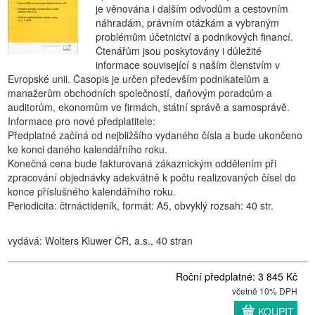
je věnována i dalším odvodům a cestovním
náhradám, právním otázkám a vybraným
problémům účetnictví a podnikových financí.
Čtenářům jsou poskytovány i důležité
informace související s naším členstvím v
Evropské unii. Časopis je určen především podnikatelům a
manažerům obchodních společností, daňovým poradcům a
auditorům, ekonomům ve firmách, státní správě a samosprávě.
Informace pro nové předplatitele:
Předplatné začíná od nejbližšího vydaného čísla a bude ukončeno
ke konci daného kalendářního roku.
Konečná cena bude fakturovaná zákaznickým oddělením při
zpracování objednávky adekvátně k počtu realizovaných čísel do
konce příslušného kalendářního roku.
Periodicita: čtrnáctideník, formát: A5, obvyklý rozsah: 40 str.
vydává: Wolters Kluwer ČR, a.s., 40 stran
Roční předplatné: 3 845 Kč
včetně 10% DPH
KOUPIT