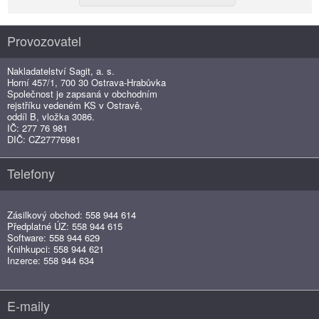
Provozovatel
Nakladatelství Sagit, a. s.
Horní 457/1, 700 30 Ostrava-Hrabůvka
Společnost je zapsaná v obchodním
rejstříku vedeném KS v Ostravě,
oddíl B, vložka 3086.
IČ: 277 76 981
DIČ: CZ27776981
Telefony
Zásilkový obchod: 558 944 614
Předplatné ÚZ: 558 944 615
Software: 558 944 629
Knihkupci: 558 944 621
Inzerce: 558 944 634
E-maily