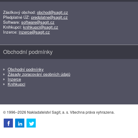
Zásilkový obchod:
obchod@sagit.cz
Předplatné ÚZ:
predplatne@sagit.cz
Software:
software@sagit.cz
Knihkupci:
knihkupci@sagit.cz
Inzerce:
inzerce@sagit.cz
Obchodní podmínky
Obchodní podmínky
Zásady zpracování osobních údajů
Inzerce
Knihkupci
© 1996–2026 Nakladatelství Sagit, a. s. Všechna práva vyhrazena.