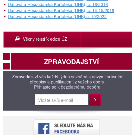
Daňová a Hospodářská Kartotéka (DHK), č. 16/2016
Daňová a Hospodářská Kartotéka (DHK), č. 14-15/2016
Daňová a Hospodářská Kartotéka (DHK) č. 10/2022
Věcný rejstřík edice ÚZ
ZPRAVODAJSTVÍ
Zpravodajství
vás každý týden seznámí s novými právními
předpisy a publikacemi z vašeho oboru.
Přihlaste se k bezplatnému odběru.
Přihlásit