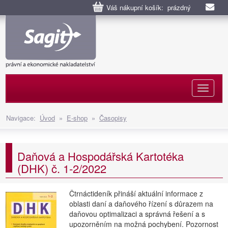
Váš nákupní košík: prázdný
Naviga
Navigace:
Úvod
»
E-shop
»
Časopisy
Daňová a Hospodářská Kartotéka
(DHK) č. 1-2/2022
Čtrnáctideník přináší aktuální informace z
oblasti daní a daňového řízení s důrazem na
daňovou optimalizaci a správná řešení a s
upozorněním na možná pochybení. Pozornost