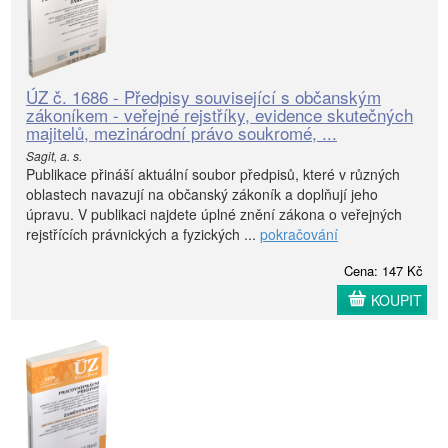
ÚZ č. 1686 - Předpisy související s občanským
zákoníkem - veřejné rejstříky, evidence skutečných
majitelů, mezinárodní právo soukromé, ...
Sagit, a. s.
Publikace přináší aktuální soubor předpisů, které v různých
oblastech navazují na občanský zákoník a doplňují jeho
úpravu. V publikaci najdete úplné znění zákona o veřejných
rejstřících právnických a fyzických ...
pokračování
Cena: 147 Kč
KOUPIT