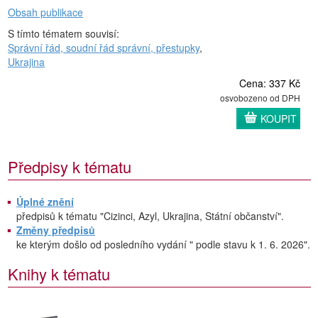
Obsah publikace
S tímto tématem souvisí:
Správní řád, soudní řád správní, přestupky
,
Ukrajina
Cena: 337 Kč
osvobozeno od DPH
KOUPIT
Předpisy k tématu
Úplné znění
předpisů k tématu "Cizinci, Azyl, Ukrajina, Státní občanství".
Změny předpisů
ke kterým došlo od posledního vydání " podle stavu k 1. 6. 2026".
Knihy k tématu