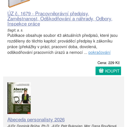
ÚZ č. 1679 - Pracovněprávní předpisy,
Zaměstnanost, Odškodňování a náhrady, Odbory,
Inspekce práce
Sagit, a. s.
Publikace obsahuje soubor 43 aktuálních předpisů, které jsou
rozděleny do těchto kapitol: prováděcí předpisy k zákoníku
práce (překážky v práci, pracovní doba, dovolená,
odškodňování pracovních úrazů a nemocí ...
pokračování
Cena: 229 Kč
KOUPIT
Abeceda personalisty 2026
JUDr. Dominik Brůha, Ph.D., JUDr. Petr Bukovjan, Mgr. Dana Roučková,