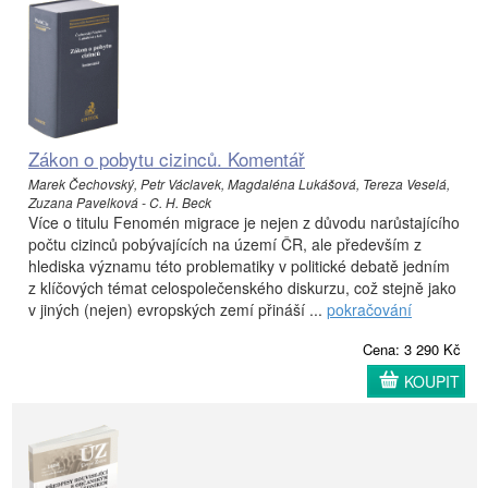
Zákon o pobytu cizinců. Komentář
Marek Čechovský, Petr Václavek, Magdaléna Lukášová, Tereza Veselá,
Zuzana Pavelková - C. H. Beck
Více o titulu Fenomén migrace je nejen z důvodu narůstajícího
počtu cizinců pobývajících na území ČR, ale především z
hlediska významu této problematiky v politické debatě jedním
z klíčových témat celospolečenského diskurzu, což stejně jako
v jiných (nejen) evropských zemí přináší ...
pokračování
Cena: 3 290 Kč
KOUPIT