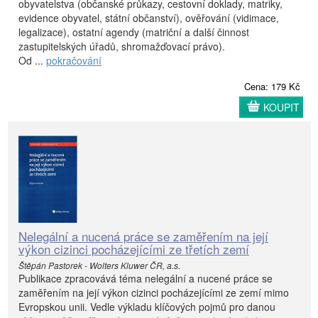
obyvatelstva (občanské průkazy, cestovní doklady, matriky,
evidence obyvatel, státní občanství), ověřování (vidimace,
legalizace), ostatní agendy (matriční a další činnost
zastupitelských úřadů, shromažďovací právo).
Od ...
pokračování
Cena: 179 Kč
KOUPIT
Nelegální a nucená práce se zaměřením na její
výkon cizinci pocházejícími ze třetích zemí
Štěpán Pastorek - Wolters Kluwer ČR, a.s.
Publikace zpracovává téma nelegální a nucené práce se
zaměřením na její výkon cizinci pocházejícími ze zemí mimo
Evropskou unii. Vedle výkladu klíčových pojmů pro danou