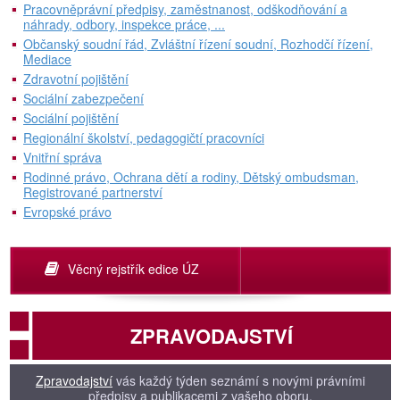
Pracovněprávní předpisy, zaměstnanost, odškodňování a
náhrady, odbory, inspekce práce, ...
Občanský soudní řád, Zvláštní řízení soudní, Rozhodčí řízení,
Mediace
Zdravotní pojištění
Sociální zabezpečení
Sociální pojištění
Regionální školství, pedagogičtí pracovníci
Vnitřní správa
Rodinné právo, Ochrana dětí a rodiny, Dětský ombudsman,
Registrované partnerství
Evropské právo
Věcný rejstřík edice ÚZ
ZPRAVODAJSTVÍ
Zpravodajství
vás každý týden seznámí s novými právními
předpisy a publikacemi z vašeho oboru.