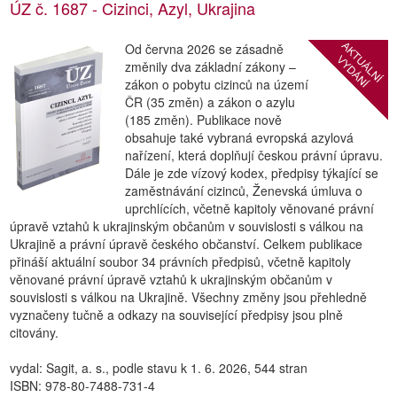
ÚZ č. 1687 - Cizinci, Azyl, Ukrajina
Od června 2026 se zásadně
AKTUÁLNÍ
změnily dva základní zákony –
VYDÁNÍ
zákon o pobytu cizinců na území
ČR (35 změn) a zákon o azylu
(185 změn). Publikace nově
obsahuje také vybraná evropská azylová
nařízení, která doplňují českou právní úpravu.
Dále je zde vízový kodex, předpisy týkající se
zaměstnávání cizinců, Ženevská úmluva o
uprchlících, včetně kapitoly věnované právní
úpravě vztahů k ukrajinským občanům v souvislosti s válkou na
Ukrajině a právní úpravě českého občanství. Celkem publikace
přináší aktuální soubor 34 právních předpisů, včetně kapitoly
věnované právní úpravě vztahů k ukrajinským občanům v
souvislosti s válkou na Ukrajině. Všechny změny jsou přehledně
vyznačeny tučně a odkazy na související předpisy jsou plně
citovány.
vydal: Sagit, a. s., podle stavu k 1. 6. 2026, 544 stran
ISBN: 978-80-7488-731-4