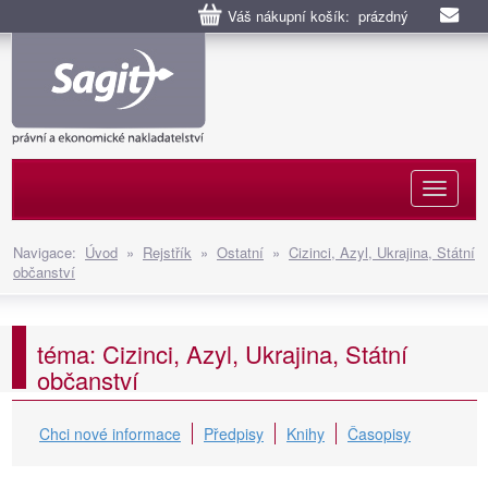
Váš nákupní košík: prázdný
Naviga
Navigace:
Úvod
»
Rejstřík
»
Ostatní
»
Cizinci, Azyl, Ukrajina, Státní
občanství
téma: Cizinci, Azyl, Ukrajina, Státní
občanství
Chci nové informace
Předpisy
Knihy
Časopisy