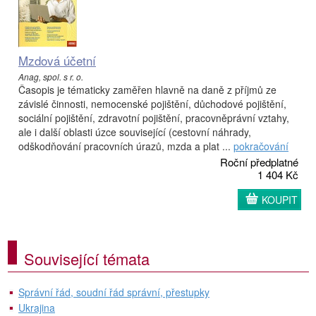
Mzdová účetní
Anag, spol. s r. o.
Časopis je tématicky zaměřen hlavně na daně z příjmů ze
závislé činnosti, nemocenské pojištění, důchodové pojištění,
sociální pojištění, zdravotní pojištění, pracovněprávní vztahy,
ale i další oblasti úzce související (cestovní náhrady,
odškodňování pracovních úrazů, mzda a plat ...
pokračování
Roční předplatné
1 404 Kč
KOUPIT
Související témata
Správní řád, soudní řád správní, přestupky
Ukrajina