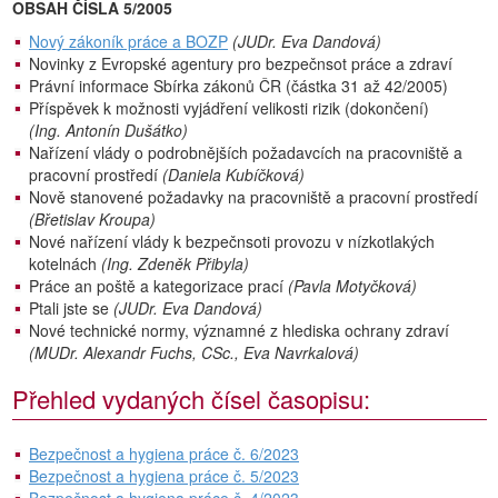
OBSAH ČÍSLA 5/2005
Nový zákoník práce a BOZP
(JUDr. Eva Dandová)
Novinky z Evropské agentury pro bezpečnsot práce a zdraví
Právní informace Sbírka zákonů ČR (částka 31 až 42/2005)
Příspěvek k možnosti vyjádření velikosti rizik (dokončení)
(Ing. Antonín Dušátko)
Nařízení vlády o podrobnějších požadavcích na pracovniště a
pracovní prostředí
(Daniela Kubíčková)
Nově stanovené požadavky na pracovniště a pracovní prostředí
(Břetislav Kroupa)
Nové nařízení vlády k bezpečnsoti provozu v nízkotlakých
kotelnách
(Ing. Zdeněk Přibyla)
Práce an poště a kategorizace prací
(Pavla Motyčková)
Ptali jste se
(JUDr. Eva Dandová)
Nové technické normy, významné z hlediska ochrany zdraví
(MUDr. Alexandr Fuchs, CSc., Eva Navrkalová)
Přehled vydaných čísel časopisu:
Bezpečnost a hygiena práce č. 6/2023
Bezpečnost a hygiena práce č. 5/2023