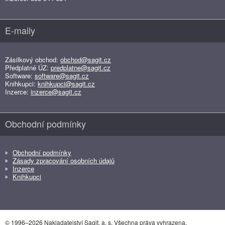
E-maily
Zásilkový obchod:
obchod@sagit.cz
Předplatné ÚZ:
predplatne@sagit.cz
Software:
software@sagit.cz
Knihkupci:
knihkupci@sagit.cz
Inzerce:
inzerce@sagit.cz
Obchodní podmínky
Obchodní podmínky
Zásady zpracování osobních údajů
Inzerce
Knihkupci
© 1996–2026 Nakladatelství Sagit, a. s. Všechna práva vyhrazena.