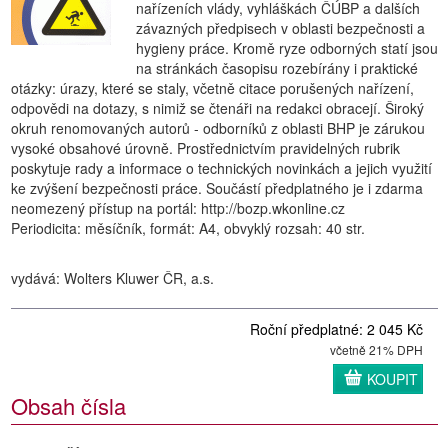
nařízeních vlády, vyhláškách ČÚBP a dalších
závazných předpisech v oblasti bezpečnosti a
hygieny práce. Kromě ryze odborných statí jsou
na stránkách časopisu rozebírány i praktické
otázky: úrazy, které se staly, včetně citace porušených nařízení,
odpovědi na dotazy, s nimiž se čtenáři na redakci obracejí. Široký
okruh renomovaných autorů - odborníků z oblasti BHP je zárukou
vysoké obsahové úrovně. Prostřednictvím pravidelných rubrik
poskytuje rady a informace o technických novinkách a jejich využití
ke zvýšení bezpečnosti práce. Součástí předplatného je i zdarma
neomezený přístup na portál: http://bozp.wkonline.cz
Periodicita: měsíčník, formát: A4, obvyklý rozsah: 40 str.
vydává: Wolters Kluwer ČR, a.s.
Roční předplatné: 2 045 Kč
včetně 21% DPH
KOUPIT
Obsah čísla