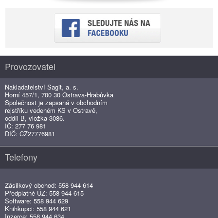
Provozovatel
Nakladatelství Sagit, a. s.
Horní 457/1, 700 30 Ostrava-Hrabůvka
Společnost je zapsaná v obchodním
rejstříku vedeném KS v Ostravě,
oddíl B, vložka 3086.
IČ: 277 76 981
DIČ: CZ27776981
Telefony
Zásilkový obchod: 558 944 614
Předplatné ÚZ: 558 944 615
Software: 558 944 629
Knihkupci: 558 944 621
Inzerce: 558 944 634