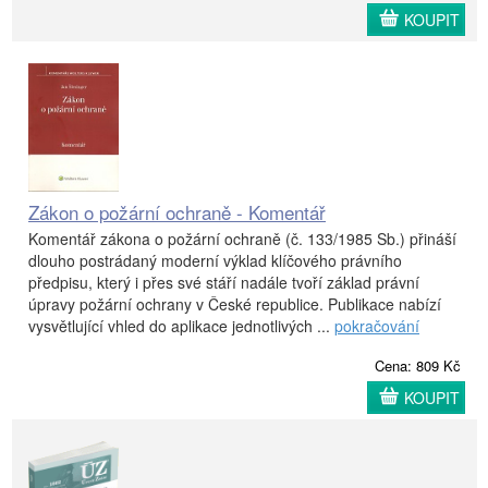
KOUPIT
Zákon o požární ochraně - Komentář
Komentář zákona o požární ochraně (č. 133/1985 Sb.) přináší
dlouho postrádaný moderní výklad klíčového právního
předpisu, který i přes své stáří nadále tvoří základ právní
úpravy požární ochrany v České republice. Publikace nabízí
vysvětlující vhled do aplikace jednotlivých ...
pokračování
Cena: 809 Kč
KOUPIT