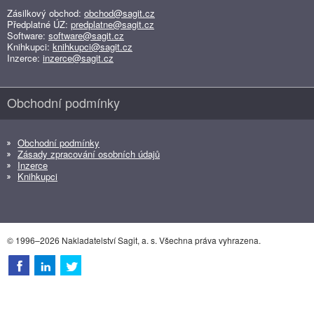
Zásilkový obchod:
obchod@sagit.cz
Předplatné ÚZ:
predplatne@sagit.cz
Software:
software@sagit.cz
Knihkupci:
knihkupci@sagit.cz
Inzerce:
inzerce@sagit.cz
Obchodní podmínky
Obchodní podmínky
Zásady zpracování osobních údajů
Inzerce
Knihkupci
© 1996–2026 Nakladatelství Sagit, a. s. Všechna práva vyhrazena.