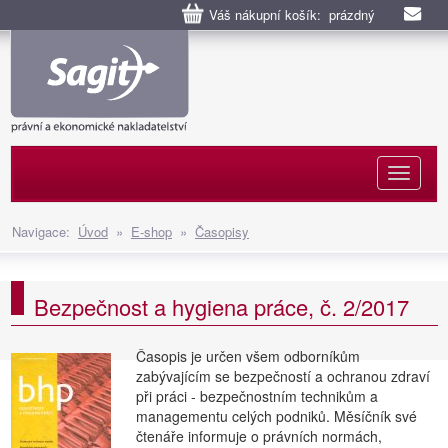
Váš nákupní košík: prázdný
Naviga
Navigace:
Úvod
»
E-shop
»
Časopisy
Bezpečnost a hygiena práce, č. 2/2017
Časopis je určen všem odborníkům
zabývajícím se bezpečností a ochranou zdraví
při práci - bezpečnostním technikům a
managementu celých podniků. Měsíčník své
čtenáře informuje o právních normách,