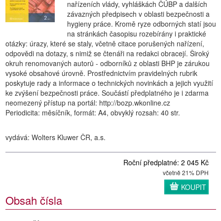
nařízeních vlády, vyhláškách ČÚBP a dalších
závazných předpisech v oblasti bezpečnosti a
hygieny práce. Kromě ryze odborných statí jsou
na stránkách časopisu rozebírány i praktické
otázky: úrazy, které se staly, včetně citace porušených nařízení,
odpovědi na dotazy, s nimiž se čtenáři na redakci obracejí. Široký
okruh renomovaných autorů - odborníků z oblasti BHP je zárukou
vysoké obsahové úrovně. Prostřednictvím pravidelných rubrik
poskytuje rady a informace o technických novinkách a jejich využití
ke zvýšení bezpečnosti práce. Součástí předplatného je i zdarma
neomezený přístup na portál: http://bozp.wkonline.cz
Periodicita: měsíčník, formát: A4, obvyklý rozsah: 40 str.
vydává: Wolters Kluwer ČR, a.s.
Roční předplatné: 2 045 Kč
včetně 21% DPH
KOUPIT
Obsah čísla