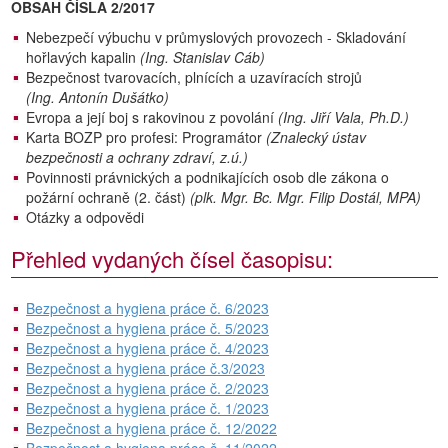
OBSAH ČÍSLA 2/2017
Nebezpečí výbuchu v průmyslových provozech - Skladování
hořlavých kapalin
(Ing. Stanislav Cáb)
Bezpečnost tvarovacích, plnících a uzavíracích strojů
(Ing. Antonín Dušátko)
Evropa a její boj s rakovinou z povolání
(Ing. Jiří Vala, Ph.D.)
Karta BOZP pro profesi: Programátor
(Znalecký ústav
bezpečnosti a ochrany zdraví, z.ú.)
Povinnosti právnických a podnikajících osob dle zákona o
požární ochraně (2. část)
(plk. Mgr. Bc. Mgr. Filip Dostál, MPA)
Otázky a odpovědi
Přehled vydaných čísel časopisu:
Bezpečnost a hygiena práce č. 6/2023
Bezpečnost a hygiena práce č. 5/2023
Bezpečnost a hygiena práce č. 4/2023
Bezpečnost a hygiena práce č.3/2023
Bezpečnost a hygiena práce č. 2/2023
Bezpečnost a hygiena práce č. 1/2023
Bezpečnost a hygiena práce č. 12/2022