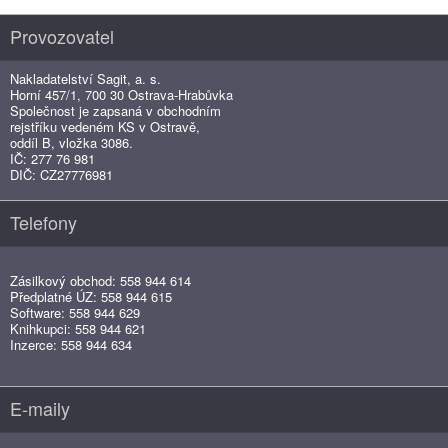
Provozovatel
Nakladatelství Sagit, a. s.
Horní 457/1, 700 30 Ostrava-Hrabůvka
Společnost je zapsaná v obchodním
rejstříku vedeném KS v Ostravě,
oddíl B, vložka 3086.
IČ: 277 76 981
DIČ: CZ27776981
Telefony
Zásilkový obchod: 558 944 614
Předplatné ÚZ: 558 944 615
Software: 558 944 629
Knihkupci: 558 944 621
Inzerce: 558 944 634
E-maily