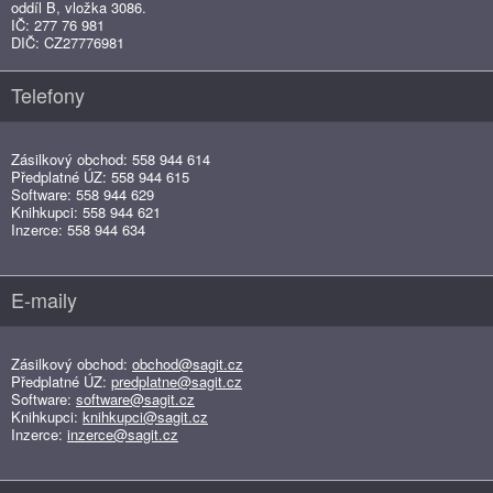
oddíl B, vložka 3086.
IČ: 277 76 981
DIČ: CZ27776981
Telefony
Zásilkový obchod: 558 944 614
Předplatné ÚZ: 558 944 615
Software: 558 944 629
Knihkupci: 558 944 621
Inzerce: 558 944 634
E-maily
Zásilkový obchod:
obchod@sagit.cz
Předplatné ÚZ:
predplatne@sagit.cz
Software:
software@sagit.cz
Knihkupci:
knihkupci@sagit.cz
Inzerce:
inzerce@sagit.cz