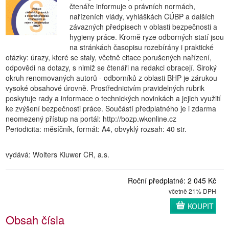
čtenáře informuje o právních normách,
nařízeních vlády, vyhláškách ČÚBP a dalších
závazných předpisech v oblasti bezpečnosti a
hygieny práce. Kromě ryze odborných statí jsou
na stránkách časopisu rozebírány i praktické
otázky: úrazy, které se staly, včetně citace porušených nařízení,
odpovědi na dotazy, s nimiž se čtenáři na redakci obracejí. Široký
okruh renomovaných autorů - odborníků z oblasti BHP je zárukou
vysoké obsahové úrovně. Prostřednictvím pravidelných rubrik
poskytuje rady a informace o technických novinkách a jejich využití
ke zvýšení bezpečnosti práce. Součástí předplatného je i zdarma
neomezený přístup na portál: http://bozp.wkonline.cz
Periodicita: měsíčník, formát: A4, obvyklý rozsah: 40 str.
vydává: Wolters Kluwer ČR, a.s.
Roční předplatné: 2 045 Kč
včetně 21% DPH
KOUPIT
Obsah čísla