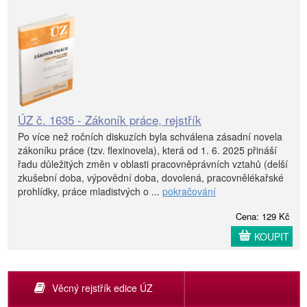
ÚZ č. 1635 - Zákoník práce, rejstřík
Po více než ročních diskuzích byla schválena zásadní novela
zákoníku práce (tzv. flexinovela), která od 1. 6. 2025 přináší
řadu důležitých změn v oblasti pracovněprávních vztahů (delší
zkušební doba, výpovědní doba, dovolená, pracovnělékařské
prohlídky, práce mladistvých o ...
pokračování
Cena: 129 Kč
KOUPIT
Věcný rejstřík edice ÚZ