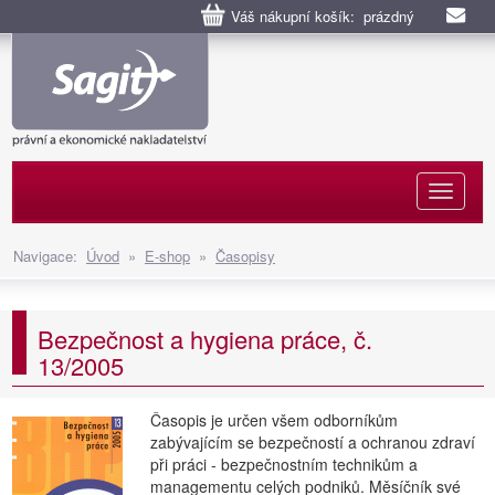
Váš nákupní košík: prázdný
Naviga
Navigace:
Úvod
»
E-shop
»
Časopisy
Bezpečnost a hygiena práce, č.
13/2005
Časopis je určen všem odborníkům
zabývajícím se bezpečností a ochranou zdraví
při práci - bezpečnostním technikům a
managementu celých podniků. Měsíčník své