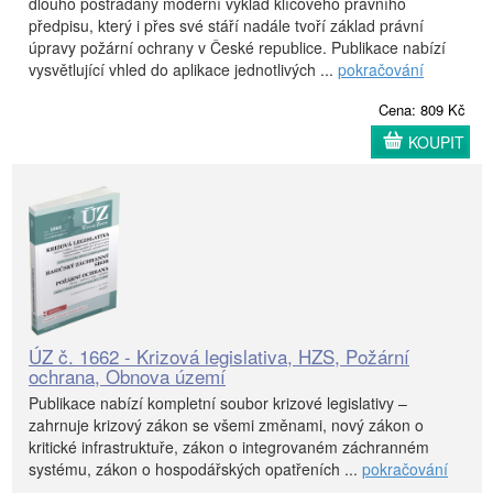
dlouho postrádaný moderní výklad klíčového právního
předpisu, který i přes své stáří nadále tvoří základ právní
úpravy požární ochrany v České republice. Publikace nabízí
vysvětlující vhled do aplikace jednotlivých ...
pokračování
Cena: 809 Kč
KOUPIT
ÚZ č. 1662 - Krizová legislativa, HZS, Požární
ochrana, Obnova území
Publikace nabízí kompletní soubor krizové legislativy –
zahrnuje krizový zákon se všemi změnami, nový zákon o
kritické infrastruktuře, zákon o integrovaném záchranném
systému, zákon o hospodářských opatřeních ...
pokračování