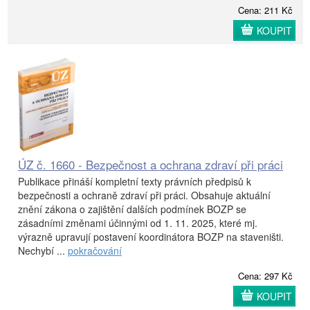
Cena: 211 Kč
KOUPIT
ÚZ č. 1660 - Bezpečnost a ochrana zdraví při práci
Publikace přináší kompletní texty právních předpisů k
bezpečnosti a ochraně zdraví při práci. Obsahuje aktuální
znění zákona o zajištění dalších podmínek BOZP se
zásadními změnami účinnými od 1. 11. 2025, které mj.
výrazně upravují postavení koordinátora BOZP na staveništi.
Nechybí ...
pokračování
Cena: 297 Kč
KOUPIT