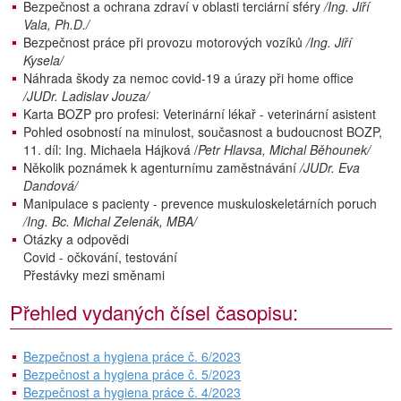
Bezpečnost a ochrana zdraví v oblasti terciární sféry
/Ing. Jiří
Vala, Ph.D./
Bezpečnost práce při provozu motorových vozíků
/Ing. Jiří
Kysela/
Náhrada škody za nemoc covid-19 a úrazy při home office
/JUDr. Ladislav Jouza/
Karta BOZP pro profesi: Veterinární lékař - veterinární asistent
Pohled osobností na minulost, současnost a budoucnost BOZP,
11. díl: Ing. Michaela Hájková /
Petr Hlavsa, Michal Běhounek/
Několik poznámek k agenturnímu zaměstnávání
/JUDr. Eva
Dandová/
Manipulace s pacienty - prevence muskuloskeletárních poruch
/Ing. Bc. Michal Zelenák, MBA/
Otázky a odpovědi
Covid - očkování, testování
Přestávky mezi směnami
Přehled vydaných čísel časopisu:
Bezpečnost a hygiena práce č. 6/2023
Bezpečnost a hygiena práce č. 5/2023
Bezpečnost a hygiena práce č. 4/2023