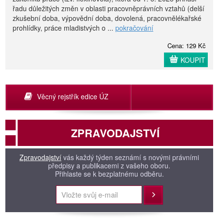
řadu důležitých změn v oblasti pracovněprávních vztahů (delší
zkušební doba, výpovědní doba, dovolená, pracovnělékařské
prohlídky, práce mladistvých o ...
pokračování
Cena: 129 Kč
KOUPIT
Věcný rejstřík edice ÚZ
ZPRAVODAJSTVÍ
Zpravodajství
vás každý týden seznámí s novými právními
předpisy a publikacemi z vašeho oboru.
Přihlaste se k bezplatnému odběru.
Přihlásit