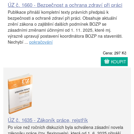
ÚZ č. 1660 - Bezpečnost a ochrana zdraví při práci
Publikace přináší kompletní texty právních předpisů k
bezpečnosti a ochraně zdraví při práci. Obsahuje aktuální
znění zákona o zajištění dalších podmínek BOZP se
zásadními změnami účinnými od 1. 11. 2025, které mj.
výrazně upravují postavení koordinátora BOZP na staveništi.
Nechybí ...
pokračování
Cena: 297 Kč
KOUPIT
ÚZ č. 1635 - Zákoník práce, rejstřík
Po více než ročních diskuzích byla schválena zásadní novela
zákoníku práce (tzv. flexinovela), která od 1. 6. 2025 přináší