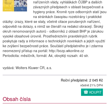
nařízeních vlády, vyhláškách ČÚBP a dalších
závazných předpisech v oblasti bezpečnosti a
hygieny práce. Kromě ryze odborných statí jsou
na stránkách časopisu rozebírány i praktické
otázky: úrazy, které se staly, včetně citace porušených nařízení,
odpovědi na dotazy, s nimiž se čtenáři na redakci obracejí. Široký
okruh renomovaných autorů - odborníků z oblasti BHP je zárukou
vysoké obsahové úrovně. Prostřednictvím pravidelných rubrik
poskytuje rady a informace o technických novinkách a jejich využití
ke zvýšení bezpečnosti práce. Součástí předplatného je i zdarma
neomezený přístup na portál: http://bozp.wkonline.cz
Periodicita: měsíčník, formát: A4, obvyklý rozsah: 40 str.
vydává: Wolters Kluwer ČR, a.s.
Roční předplatné: 2 045 Kč
včetně 21% DPH
KOUPIT
Obsah čísla