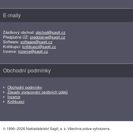
E-maily
Zásilkový obchod:
obchod@sagit.cz
Předplatné ÚZ:
predplatne@sagit.cz
Software:
software@sagit.cz
Knihkupci:
knihkupci@sagit.cz
Inzerce:
inzerce@sagit.cz
Obchodní podmínky
Obchodní podmínky
Zásady zpracování osobních údajů
Inzerce
Knihkupci
© 1996–2026 Nakladatelství Sagit, a. s. Všechna práva vyhrazena.