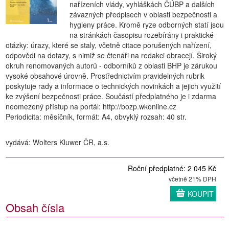
nařízeních vlády, vyhláškách ČÚBP a dalších
závazných předpisech v oblasti bezpečnosti a
hygieny práce. Kromě ryze odborných statí jsou
na stránkách časopisu rozebírány i praktické
otázky: úrazy, které se staly, včetně citace porušených nařízení,
odpovědi na dotazy, s nimiž se čtenáři na redakci obracejí. Široký
okruh renomovaných autorů - odborníků z oblasti BHP je zárukou
vysoké obsahové úrovně. Prostřednictvím pravidelných rubrik
poskytuje rady a informace o technických novinkách a jejich využití
ke zvýšení bezpečnosti práce. Součástí předplatného je i zdarma
neomezený přístup na portál: http://bozp.wkonline.cz
Periodicita: měsíčník, formát: A4, obvyklý rozsah: 40 str.
vydává: Wolters Kluwer ČR, a.s.
Roční předplatné: 2 045 Kč
včetně 21% DPH
KOUPIT
Obsah čísla