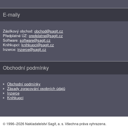
E-maily
Zásilkový obchod:
obchod@sagit.cz
Předplatné ÚZ:
predplatne@sagit.cz
Software:
software@sagit.cz
Knihkupci:
knihkupci@sagit.cz
Inzerce:
inzerce@sagit.cz
Obchodní podmínky
Obchodní podmínky
Zásady zpracování osobních údajů
Inzerce
Knihkupci
© 1996–2026 Nakladatelství Sagit, a. s. Všechna práva vyhrazena.