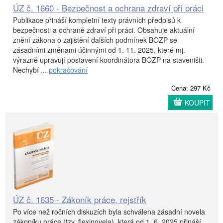
ÚZ č. 1660 - Bezpečnost a ochrana zdraví při práci
Publikace přináší kompletní texty právních předpisů k
bezpečnosti a ochraně zdraví při práci. Obsahuje aktuální
znění zákona o zajištění dalších podmínek BOZP se
zásadními změnami účinnými od 1. 11. 2025, které mj.
výrazně upravují postavení koordinátora BOZP na staveništi.
Nechybí ...
pokračování
Cena: 297 Kč
KOUPIT
ÚZ č. 1635 - Zákoník práce, rejstřík
Po více než ročních diskuzích byla schválena zásadní novela
zákoníku práce (tzv. flexinovela), která od 1. 6. 2025 přináší