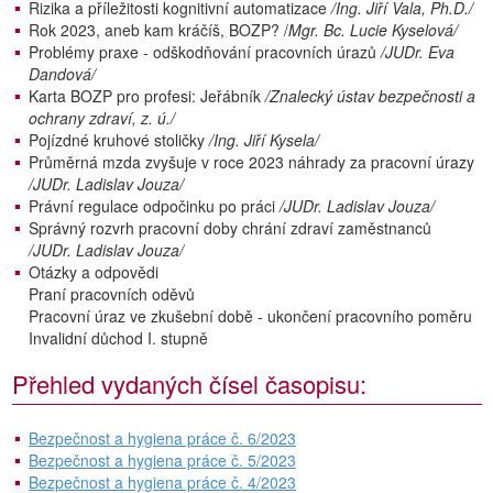
Rizika a příležitosti kognitivní automatizace
/Ing. Jiří Vala, Ph.D./
Rok 2023, aneb kam kráčíš, BOZP? /
Mgr. Bc. Lucie Kyselová/
Problémy praxe - odškodňování pracovních úrazů
/JUDr. Eva
Dandová/
Karta BOZP pro profesi: Jeřábník
/Znalecký ústav bezpečnosti a
ochrany zdraví, z. ú./
Pojízdné kruhové stoličky
/Ing. Jiří Kysela/
Průměrná mzda zvyšuje v roce 2023 náhrady za pracovní úrazy
/JUDr. Ladislav Jouza/
Právní regulace odpočinku po práci
/JUDr. Ladislav Jouza/
Správný rozvrh pracovní doby chrání zdraví zaměstnanců
/JUDr. Ladislav Jouza/
Otázky a odpovědi
Praní pracovních oděvů
Pracovní úraz ve zkušební době - ukončení pracovního poměru
Invalidní důchod I. stupně
Přehled vydaných čísel časopisu:
Bezpečnost a hygiena práce č. 6/2023
Bezpečnost a hygiena práce č. 5/2023
Bezpečnost a hygiena práce č. 4/2023