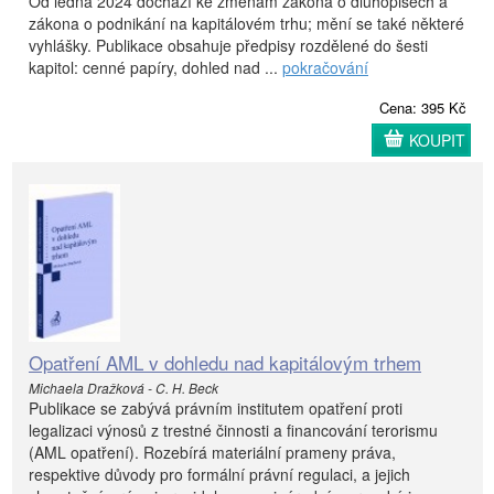
Od ledna 2024 dochází ke změnám zákona o dluhopisech a
zákona o podnikání na kapitálovém trhu; mění se také některé
vyhlášky. Publikace obsahuje předpisy rozdělené do šesti
kapitol: cenné papíry, dohled nad ...
pokračování
Cena: 395 Kč
KOUPIT
Opatření AML v dohledu nad kapitálovým trhem
Michaela Dražková - C. H. Beck
Publikace se zabývá právním institutem opatření proti
legalizaci výnosů z trestné činnosti a financování terorismu
(AML opatření). Rozebírá materiální prameny práva,
respektive důvody pro formální právní regulaci, a jejich