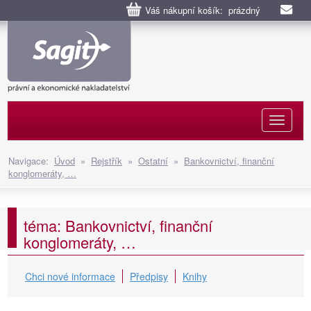
Váš nákupní košík: prázdný
Naviga
Navigace:
Úvod
»
Rejstřík
»
Ostatní
»
Bankovnictví, finanční
konglomeráty, …
téma: Bankovnictví, finanční
konglomeráty, …
Chci nové informace
Předpisy
Knihy