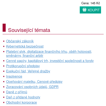
Cena: 145 Kč
KOUPIT
Související témata
Občanský zákoník
Kybernetická bezpečnost
Platební styk, digitalizace finančního trhu, oběh hotovosti,
směnárny, finanční arbitr
Cenné papíry, kapitálový trh, investiční společnosti a fondy
Protikorupční předpisy
Exekuční řád, Veřejné dražby
Insolvence
Oceňování majetku, Cenové předpisy
Zpracování osobních údajů, GDPR
Daně z příjmů
Daň z přidané hodnoty
Obchodní korporace