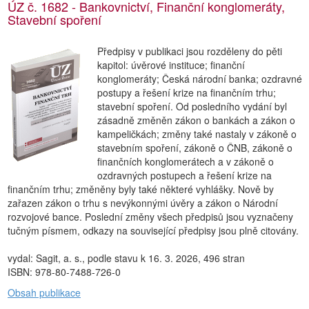
ÚZ č. 1682 - Bankovnictví, Finanční konglomeráty,
Stavební spoření
Předpisy v publikaci jsou rozděleny do pěti
kapitol: úvěrové instituce; finanční
konglomeráty; Česká národní banka; ozdravné
postupy a řešení krize na finančním trhu;
stavební spoření. Od posledního vydání byl
zásadně změněn zákon o bankách a zákon o
kampeličkách; změny také nastaly v zákoně o
stavebním spoření, zákoně o ČNB, zákoně o
finančních konglomerátech a v zákoně o
ozdravných postupech a řešení krize na
finančním trhu; změněny byly také některé vyhlášky. Nově by
zařazen zákon o trhu s nevýkonnými úvěry a zákon o Národní
rozvojové bance. Poslední změny všech předpisů jsou vyznačeny
tučným písmem, odkazy na související předpisy jsou plně citovány.
vydal: Sagit, a. s., podle stavu k 16. 3. 2026, 496 stran
ISBN: 978-80-7488-726-0
Obsah publikace