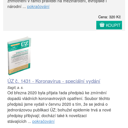
zhmotnění v rámci pravidel na mezinárodní, evropské i
národní ...
pokračování
Cena: 320 Kč
KOUPIT
ÚZ č. 1431 - Koronavirus - speciální vydání
Sagit, a. s.
Od března 2020 byla přijata řada předpisů ke zmírnění
dopadů vládních koronavirových opatření. Soubor těchto
předpisů jsme vydali v červnu 2020 s tím, že se jedná o
jednorázovou publikaci ÚZ; bohužel epidemie trvá a nové
předpisy přibývají; dochází také k novelizaci
stávajících ...
pokračování