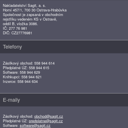
Nakladatelství Sagit, a. s.
Horní 457/1, 700 30 Ostrava-Hrabůvka
Společnost je zapsaná v obchodním
rejstříku vedeném KS v Ostravě,
oddíl B, vložka 3086.
IČ: 277 76 981
DIČ: CZ27776981
Telefony
Zásilkový obchod: 558 944 614
Předplatné ÚZ: 558 944 615
Software: 558 944 629
Knihkupci: 558 944 621
Inzerce: 558 944 634
E-maily
Zásilkový obchod:
obchod@sagit.cz
Předplatné ÚZ:
predplatne@sagit.cz
Software:
software@sagit.cz