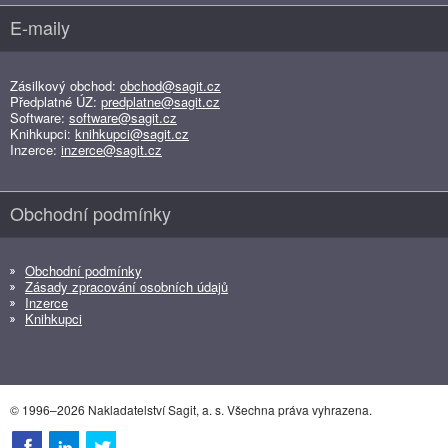
E-maily
Zásilkový obchod:
obchod@sagit.cz
Předplatné ÚZ:
predplatne@sagit.cz
Software:
software@sagit.cz
Knihkupci:
knihkupci@sagit.cz
Inzerce:
inzerce@sagit.cz
Obchodní podmínky
Obchodní podmínky
Zásady zpracování osobních údajů
Inzerce
Knihkupci
© 1996–2026 Nakladatelství Sagit, a. s. Všechna práva vyhrazena.