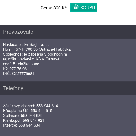
KOUPIT
Cena: 360 Kč
Provozovatel
Nakladatelství Sagit, a. s.
Horní 457/1, 700 30 Ostrava-Hrabůvka
Společnost je zapsaná v obchodním
rejstříku vedeném KS v Ostravě,
oddíl B, vložka 3086.
IČ: 277 76 981
DIČ: CZ27776981
Telefony
Zásilkový obchod: 558 944 614
Předplatné ÚZ: 558 944 615
Software: 558 944 629
Knihkupci: 558 944 621
Inzerce: 558 944 634