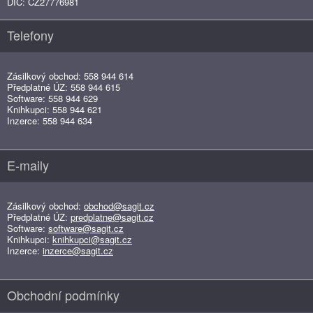
DIČ: CZ27776981
Telefony
Zásilkový obchod: 558 944 614
Předplatné ÚZ: 558 944 615
Software: 558 944 629
Knihkupci: 558 944 621
Inzerce: 558 944 634
E-maily
Zásilkový obchod:
obchod@sagit.cz
Předplatné ÚZ:
predplatne@sagit.cz
Software:
software@sagit.cz
Knihkupci:
knihkupci@sagit.cz
Inzerce:
inzerce@sagit.cz
Obchodní podmínky