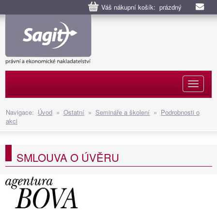
Váš nákupní košík: prázdný
Naviga
Navigace:
Úvod
»
Ostatní
»
Semináře a školení
»
Podrobnosti o
akci
SMLOUVA O ÚVĚRU