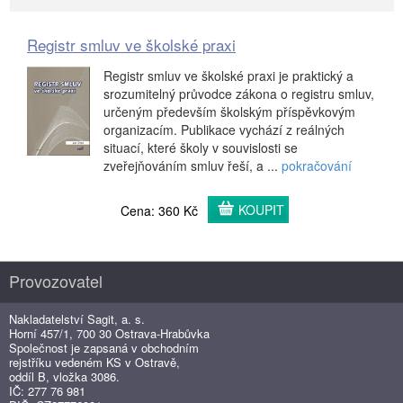
Registr smluv ve školské praxi
Registr smluv ve školské praxi je praktický a
srozumitelný průvodce zákona o registru smluv,
určeným především školským příspěvkovým
organizacím. Publikace vychází z reálných
situací, které školy v souvislosti se
zveřejňováním smluv řeší, a ...
pokračování
KOUPIT
Cena: 360 Kč
Provozovatel
Nakladatelství Sagit, a. s.
Horní 457/1, 700 30 Ostrava-Hrabůvka
Společnost je zapsaná v obchodním
rejstříku vedeném KS v Ostravě,
oddíl B, vložka 3086.
IČ: 277 76 981