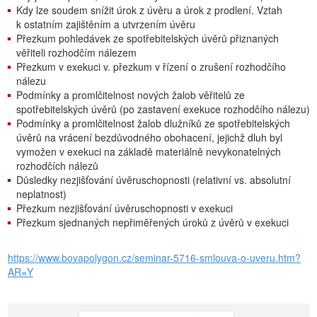
Kdy lze soudem snížit úrok z úvěru a úrok z prodlení. Vztah
k ostatním zajištěním a utvrzením úvěru
Přezkum pohledávek ze spotřebitelských úvěrů přiznaných
věřiteli rozhodčím nálezem
Přezkum v exekuci v. přezkum v řízení o zrušení rozhodčího
nálezu
Podmínky a promlčitelnost nových žalob věřitelů ze
spotřebitelských úvěrů (po zastavení exekuce rozhodčího nálezu)
Podmínky a promlčitelnost žalob dlužníků ze spotřebitelských
úvěrů na vrácení bezdůvodného obohacení, jejichž dluh byl
vymožen v exekuci na základě materiálně nevykonatelných
rozhodčích nálezů
Důsledky nezjišťování úvěruschopnosti (relativní vs. absolutní
neplatnost)
Přezkum nezjišťování úvěruschopnosti v exekuci
Přezkum sjednaných nepřiměřených úroků z úvěrů v exekuci
https://www.bovapolygon.cz/seminar-5716-smlouva-o-uveru.htm?
AR=Y