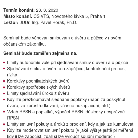
Termín konání:
23. 3. 2020
Místo konání:
ČS VTS, Novotného lávka 5, Praha 1
Lektor:
JUDr. Ing. Pavel Horák, Ph.D.
Seminář bude věnován smlouvám o úvěru a půjčce v novém
občanském zákoníku.
Seminář bude zaměřen zejména na:
Limity autonomie vůle při sjednávání smluv o úvěru a o půjčce
Sjednávání smluv o úvěru a o zápůjčce, kontraktační proces,
rizika
Korektivy podnikatelských úvěrů
Korektivy spotřebitelských úvěrů
Limity sjednávání úroků z úvěru
Kdy lze přezkoumávat sjednané poplatky (např. za poskytnutí
úvěru, za zprostředkování, včasné nezaplacení, atd.)
Vztah RPSN a poplatků, výpočet RPSN, důsledky nesprávné
RPSN
Limity smluvní pokuty a úroků z prodlení, kdy a jak lze kumulovat
Kdy lze moderovat smluvní pokutu (v jaké výši je ještě přiměřená,
kdy ji lze započíst, zdali si lze vyloučit soudní moderaci)