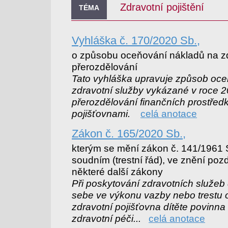
Zdravotní pojištění
TÉMA
Vyhláška č. 170/2020 Sb.,
o způsobu oceňování nákladů na zd
přerozdělování
Tato vyhláška upravuje způsob oce
zdravotní služby vykázané v roce 
přerozdělování finančních prostřed
pojišťovnami.
celá anotace
Zákon č. 165/2020 Sb.,
kterým se mění zákon č. 141/1961 Sb
soudním (trestní řád), ve znění poz
některé další zákony
Při poskytování zdravotních služeb 
sebe ve výkonu vazby nebo trestu o
zdravotní pojišťovna dítěte povinna
zdravotní péči...
celá anotace