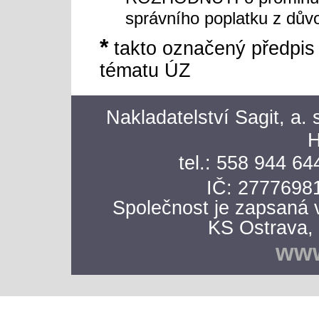
správního poplatku z dův
*
takto označený předpis
tématu ÚZ
Nakladatelství Sagit, a.
H
tel.: 558 944 64
IČ: 277
7698
Společnost je zapsaná 
KS Ostrava, 
www