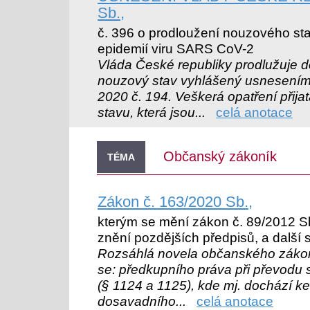
Sb.,
č. 396 o prodloužení nouzového stav
epidemií viru SARS CoV-2
Vláda České republiky prodlužuje 
nouzový stav vyhlášený usnesením
2020 č. 194. Veškerá opatření přij
stavu, která jsou...
celá anotace
Občanský zákoník
TÉMA
Zákon č. 163/2020 Sb.,
kterým se mění zákon č. 89/2012 S
znění pozdějších předpisů, a další 
Rozsáhlá novela občanského zákon
se: předkupního práva při převodu 
(§ 1124 a 1125), kde mj. dochází ke
dosavadního...
celá anotace