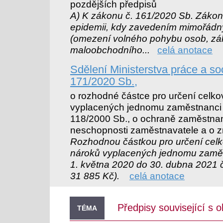
pozdějších předpisů
A) K zákonu č. 161/2020 Sb. Zákon 
epidemii, kdy zavedením mimořádný
(omezení volného pohybu osob, zá
maloobchodního...
celá anotace
Sdělení Ministerstva práce a soc
171/2020 Sb.,
o rozhodné částce pro určení celk
vyplacených jednomu zaměstnanci 
118/2000 Sb., o ochraně zaměstnan
neschopnosti zaměstnavatele a o 
Rozhodnou částkou pro určení cel
nároků vyplacených jednomu zaměs
1. května 2020 do 30. dubna 2021 
31 885 Kč).
celá anotace
Předpisy související s
TÉMA