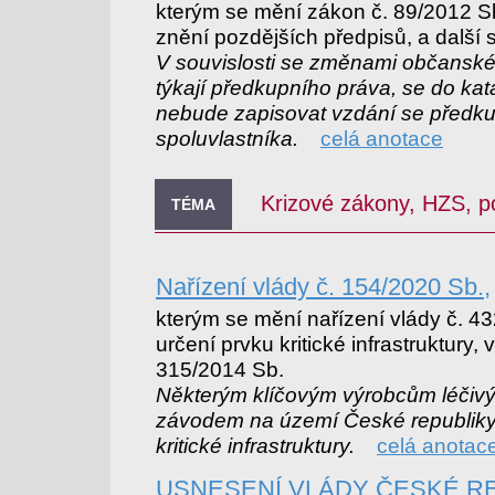
kterým se mění zákon č. 89/2012 S
znění pozdějších předpisů, a další 
V souvislosti se změnami občanské
týkají předkupního práva, se do kata
nebude zapisovat vzdání se předk
spoluvlastníka.
celá anotace
Krizové zákony, HZS, p
TÉMA
Nařízení vlády č. 154/2020 Sb.,
kterým se mění nařízení vlády č. 432
určení prvku kritické infrastruktury, 
315/2014 Sb.
Některým klíčovým výrobcům léčivý
závodem na území České republiky 
kritické infrastruktury.
celá anotac
USNESENÍ VLÁDY ČESKÉ REP