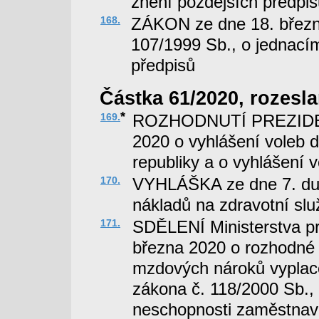
znění pozdějších předpis
168.
ZÁKON ze dne 18. březn
107/1999 Sb., o jednací
předpisů
Částka 61/2020, rozesla
*
169.
ROZHODNUTÍ PREZIDEN
2020 o vyhlášení voleb
republiky a o vyhlášení v
170.
VYHLÁŠKA ze dne 7. du
nákladů na zdravotní slu
171.
SDĚLENÍ Ministerstva pr
března 2020 o rozhodné 
mzdových nároků vyplac
zákona č. 118/2000 Sb.,
neschopnosti zaměstnav