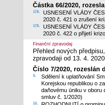
Částka 66/2020, rozesla
178.
USNESENÍ VLÁDY ČESK
2020 č. 421 o zrušení kr
179.
USNESENÍ VLÁDY ČESK
2020 č. 422 o přijetí kri
Finanční zpravodaj
Přehled nových předpisu,
zpravodaji od 13. 4. 2020
Číslo 7/2020, rozeslán 
9.
Sdělení k uplatňování Sm
Korejskou republikou o z
daňovému úniku v oboru d
smluv č. 1/2020)
10.
ROZHODNUTÍ o prominutí