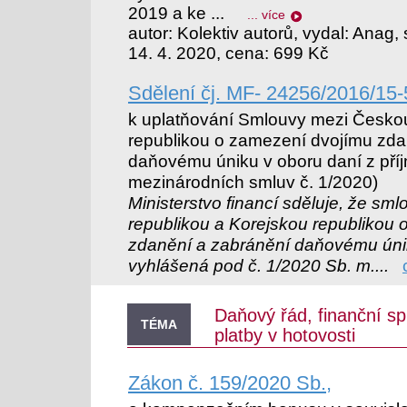
2019 a ke ...
... více
autor: Kolektiv autorů, vydal: Anag, s
14. 4. 2020, cena: 699 Kč
Sdělení čj. MF- 24256/2016/15-
k uplatňování Smlouvy mezi Českou
republikou o zamezení dvojímu zda
daňovému úniku v oboru daní z příj
mezinárodních smluv č. 1/2020)
Ministerstvo financí sděluje, že s
republikou a Korejskou republikou
zdanění a zabránění daňovému únik
vyhlášená pod č. 1/2020 Sb. m....
Daňový řád, finanční sp
TÉMA
platby v hotovosti
Zákon č. 159/2020 Sb.,