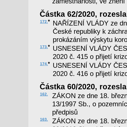
zaměstnanosti, ve znění
Částka 62/2020, rozesla
*
172.
NAŘÍZENÍ VLÁDY ze dne 
České republiky k záchr
prokázáním výskytu kor
*
173.
USNESENÍ VLÁDY ČESK
2020 č. 415 o přijetí kri
*
174.
USNESENÍ VLÁDY ČESK
2020 č. 416 o přijetí kri
Částka 60/2020, rozesla
162.
ZÁKON ze dne 18. březn
13/1997 Sb., o pozemníc
předpisů
163.
ZÁKON ze dne 18. březn