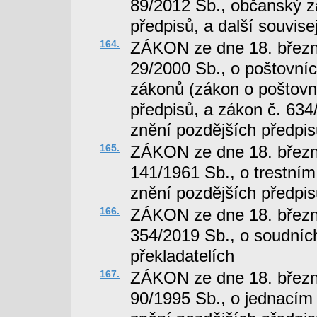
89/2012 Sb., občanský z
předpisů, a další souvise
164.
ZÁKON ze dne 18. březn
29/2000 Sb., o poštovní
zákonů (zákon o poštovn
předpisů, a zákon č. 634
znění pozdějších předpis
165.
ZÁKON ze dne 18. březn
141/1961 Sb., o trestním 
znění pozdějších předpis
166.
ZÁKON ze dne 18. březn
354/2019 Sb., o soudníc
překladatelích
167.
ZÁKON ze dne 18. březn
90/1995 Sb., o jednacím