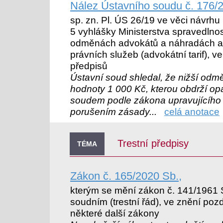
Nález Ústavního soudu č. 176/
sp. zn. Pl. ÚS 26/19 ve věci návrhu 
5 vyhlášky Ministerstva spravedlnos
odměnách advokátů a náhradách a
právních služeb (advokátní tarif), v
předpisů
Ústavní soud shledal, že nižší odměn
hodnoty 1 000 Kč, kterou obdrží o
soudem podle zákona upravujícího zv
porušením zásady...
celá anotace
Trestní předpisy
TÉMA
Zákon č. 165/2020 Sb.,
kterým se mění zákon č. 141/1961 Sb
soudním (trestní řád), ve znění poz
některé další zákony