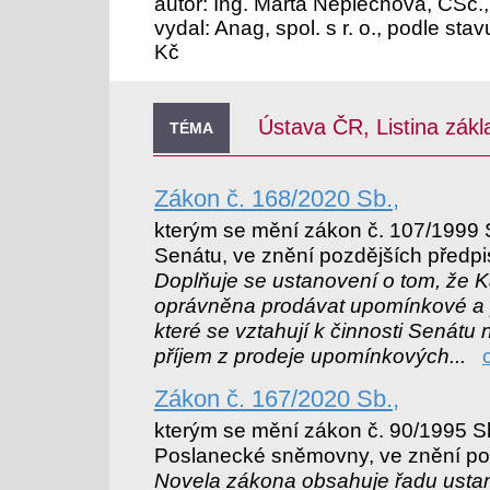
autor: Ing. Marta Neplechová, CSc.,
vydal: Anag, spol. s r. o., podle sta
Kč
Ústava ČR, Listina zák
TÉMA
Zákon č. 168/2020 Sb.,
kterým se mění zákon č. 107/1999 
Senátu, ve znění pozdějších předpi
Doplňuje se ustanovení o tom, že K
oprávněna prodávat upomínkové a 
které se vztahují k činnosti Senátu
příjem z prodeje upomínkových...
Zákon č. 167/2020 Sb.,
kterým se mění zákon č. 90/1995 Sb
Poslanecké sněmovny, ve znění po
Novela zákona obsahuje řadu ustan