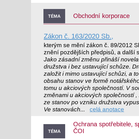
Obchodní korporace
TÉMA
Zákon č. 163/2020 Sb.,
kterým se mění zákon č. 89/2012 S
znění pozdějších předpisů, a další 
Jako zásadní změnu přináší novela
družstva i bez ustavující schůze. D
založit i mimo ustavující schůzi, a 
obsahu stanov ve formě notářského
tomu u akciových společností. V s
změnami u akciových společností ,
ze stanov po vzniku družstva vypust
Ve stanovách...
celá anotace
Ochrana spotřebitele, s
ČOI
TÉMA