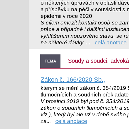
o některých úpravách v oblasti dáve
a příspěvku na péči v souvislosti 
epidemii v roce 2020
S cílem omezit kontakt osob se za
práce a případně i dalšími institucem
vyhlášením nouzového stavu, se ruš
na některé dávky. ...
celá anotace
Soudy a soudci, advokáti
TÉMA
Zákon č. 166/2020 Sb.,
kterým se mění zákon č. 354/2019 
tlumočnících a soudních překladate
V prosinci 2019 byl pod č. 354/201
zákon o soudních tlumočnících a so
viz ), který byl ale už v době svého 
za...
celá anotace