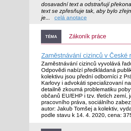
dosavadní text a odstraňují překon
text se zpřesňuje tak, aby bylo zřejm
je...
celá anotace
Zákoník práce
TÉMA
Zaměstnávání cizinců v České r
Zaměstnávání cizinců vyvolává řad
Odpovědi nabízí předkládaná publik
kolektivu jsou přední odborníci z Pr
Karlovy i advokáti specializovaní na
detailně zkoumá problematiku pob
občanů EU/EHP i tzv. třetích zemí, j
pracovního práva, sociálního zabe
autor: Jakub Tomšej a kolektiv, vydal
podle stavu k 14. 4. 2020, cena: 