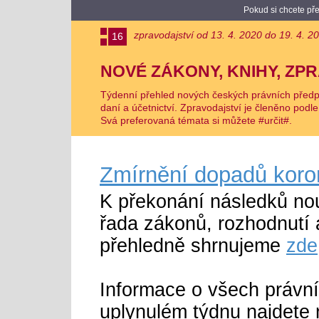
Pokud si chcete pře
zpravodajství od 13. 4. 2020 do 19. 4. 2
16
NOVÉ ZÁKONY, KNIHY, ZP
Týdenní přehled nových českých právních předpis
daní a účetnictví. Zpravodajství je členěno podl
Svá preferovaná témata si můžete #určit#.
Zmírnění dopadů koro
K překonání následků nou
řada zákonů, rozhodnutí 
přehledně shrnujeme
zde
Informace o všech právn
uplynulém týdnu najdete 