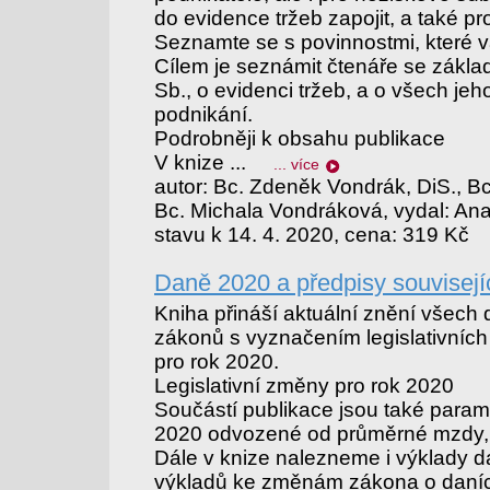
do evidence tržeb zapojit, a také pro
Seznamte se s povinnostmi, které 
Cílem je seznámit čtenáře se zákla
Sb., o evidenci tržeb, a o všech jeh
podnikání.
Podrobněji k obsahu publikace
V knize ...
... více
autor: Bc. Zdeněk Vondrák, DiS., Bc
Bc. Michala Vondráková, vydal: Anag,
stavu k 14. 4. 2020, cena: 319 Kč
Daně 2020 a předpisy souvisejí
Kniha přináší aktuální znění všech
zákonů s vyznačením legislativních
pro rok 2020.
Legislativní změny pro rok 2020
Součástí publikace jsou také param
2020 odvozené od průměrné mzdy, 
Dále v knize nalezneme i výklady 
výkladů ke změnám zákona o daních