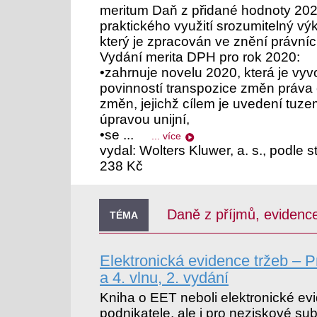
meritum Daň z přidané hodnoty 202
praktického využití srozumitelný v
který je zpracován ve znění právníc
Vydání merita DPH pro rok 2020:
•zahrnuje novelu 2020, která je vy
povinností transpozice změn práva
změn, jejichž cílem je uvedení tuz
úpravou unijní,
•se ...
... více
vydal: Wolters Kluwer, a. s., podle 
238 Kč
Daně z příjmů, evidence
TÉMA
Elektronická evidence tržeb – Pr
a 4. vlnu, 2. vydání
Kniha o EET neboli elektronické evi
podnikatele, ale i pro neziskové subj