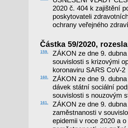
2020 č. 404 k zajištění 
poskytovateli zdravotních
ochrany veřejného zdrav
Částka 59/2020, rozesla
159.
ZÁKON ze dne 9. dubna
souvislosti s krizovými o
koronaviru SARS CoV-2
160.
ZÁKON ze dne 9. dubna 2
dávek státní sociální po
souvislosti s nouzovým s
161.
ZÁKON ze dne 9. dubna 2
zaměstnanosti v souvislo
epidemii v roce 2020 a 