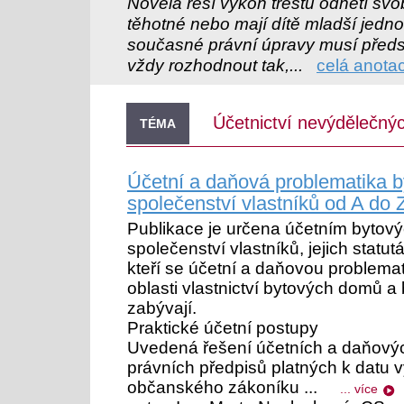
Novela řeší výkon trestu odnětí svo
těhotné nebo mají dítě mladší jedn
současné právní úpravy musí předs
vždy rozhodnout tak,...
celá anota
Účetnictví nevýdělečný
TÉMA
Účetní a daňová problematika b
společenství vlastníků od A do Z
Publikace je určena účetním bytový
společenství vlastníků, jejich stat
kteří se účetní a daňovou problema
oblasti vlastnictví bytových domů a
zabývají.
Praktické účetní postupy
Uvedená řešení účetních a daňovýc
právních předpisů platných k datu vy
občanského zákoníku ...
... více