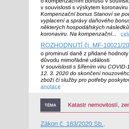
o kompenzačním bonusu v souvislos
v souvislosti s výskytem koronavi
Kompenzační bonus Stanoví se po
vyplacení a správy daňového bon
některých hospodářských následků 
koronaviru. Na kompenzační...
cel
ROZHODNUTÍ čj. MF-10021/20
o prominutí daně z přidané hodnoty
důvodu mimořádné události
V souvislosti s šířením viru COVID-
12. 3. 2020 do skončení nouzovéh
zboží či služby pro potřeby poskytov
anotace
Katastr nemovitostí, z
TÉMA
Zákon č. 163/2020 Sb.,