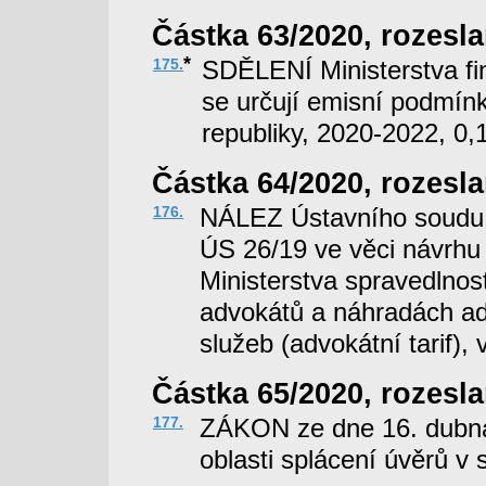
Částka 63/2020, rozesla
*
175.
SDĚLENÍ Ministerstva fi
se určují emisní podmínk
republiky, 2020-2022, 0
Částka 64/2020, rozesla
176.
NÁLEZ Ústavního soudu z
ÚS 26/19 ve věci návrhu 
Ministerstva spravedlnos
advokátů a náhradách ad
služeb (advokátní tarif),
Částka 65/2020, rozesla
177.
ZÁKON ze dne 16. dubna
oblasti splácení úvěrů v