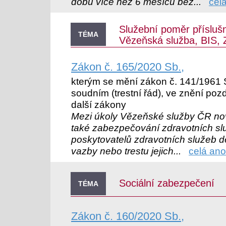
dobu více než 6 měsíců bez...
cel
Služební poměr přísluš
TÉMA
Vězeňská služba, BIS, 
Zákon č. 165/2020 Sb.,
kterým se mění zákon č. 141/1961 Sb
soudním (trestní řád), ve znění poz
další zákony
Mezi úkoly Vězeňské služby ČR nov
také zabezpečování zdravotních s
poskytovatelů zdravotních služeb 
vazby nebo trestu jejich...
celá ano
Sociální zabezpečení
TÉMA
Zákon č. 160/2020 Sb.,