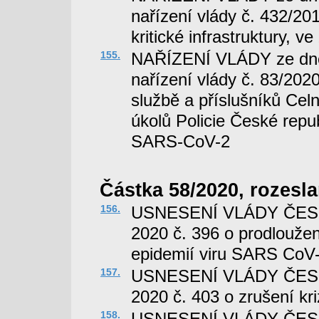
nařízení vlády č. 432/201
kritické infrastruktury, 
155.
NAŘÍZENÍ VLÁDY ze dne 
nařízení vlády č. 83/2020
službě a příslušníků Cel
úkolů Policie České repub
SARS-CoV-2
Částka 58/2020, rozesla
156.
USNESENÍ VLÁDY ČESK
2020 č. 396 o prodloužen
epidemií viru SARS CoV
157.
USNESENÍ VLÁDY ČESK
2020 č. 403 o zrušení kr
158.
USNESENÍ VLÁDY ČESK